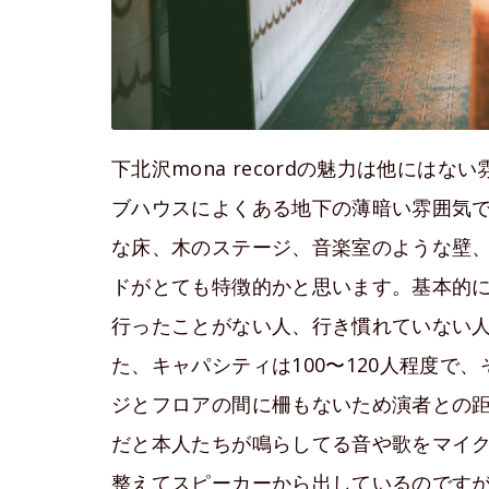
下北沢mona recordの魅力は他には
ブハウスによくある地下の薄暗い雰囲気
な床、木のステージ、音楽室のような壁
ドがとても特徴的かと思います。基本的
行ったことがない人、行き慣れていない
た、キャパシティは100〜120人程度で
ジとフロアの間に柵もないため演者との
だと本人たちが鳴らしてる音や歌をマイク
整えてスピーカーから出しているのです