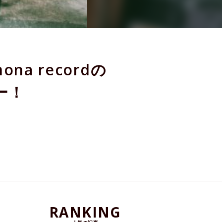
 recordの
ー！
RANKING