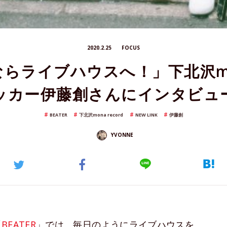
2020.2.25
FOCUS
らライブハウスへ！」下北沢mona
ッカー伊藤創さんにインタビュ
BEATER
下北沢mona record
NEW LINK
伊藤創
YVONNE
「
BEATER
」では、毎日のようにライブハウスを