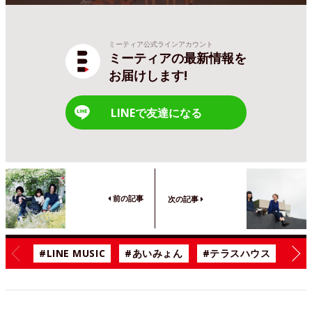
ミーティア公式ラインアカウント
ミーティアの最新情報を
お届けします!
LINEで友達になる
前の記事
次の記事
#LINE MUSIC
#あいみょん
#テラスハウス
#漫