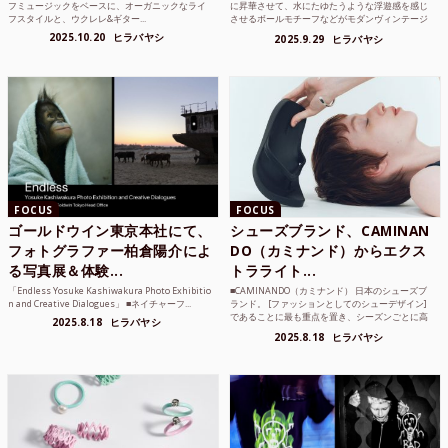
フミュージックをベースに、オーガニックなライ
に昇華させて、水にたゆたうような浮遊感を感じ
フスタイルと、ウクレレ&ギター...
させるボールモチーフなどがモダンヴィンテージ
のような雰囲気も感じ...
2025.10.20
ヒラバヤシ
2025.9.29
ヒラバヤシ
FOCUS
FOCUS
ゴールドウイン東京本社にて、
シューズブランド、CAMINAN
フォトグラファー柏倉陽介によ
DO（カミナンド）からエクス
る写真展＆体験...
トラライト...
「Endless Yosuke Kashiwakura Photo Exhibitio
■CAMINANDO（カミナンド） 日本のシューズブ
n and Creative Dialogues」 ■ネイチャーフ...
ランド。 [ファッションとしてのシューデザイン]
であることに最も重点を置き、シーズンごとに高
2025.8.18
ヒラバヤシ
品質な素...
2025.8.18
ヒラバヤシ