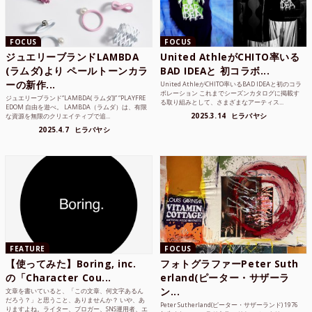
FOCUS
FOCUS
ジュエリーブランドLAMBDA
United AthleがCHITO率いる
(ラムダ)より ペールトーンカラ
BAD IDEAと 初コラボ...
ーの新作...
United AthleがCHITO率いるBAD IDEAと初のコラ
ボレーション これまでシーズンカタログに掲載す
ジュエリーブランド“LAMBDA( ラムダ))” “PLAYFRE
る取り組みとして、さまざまなアーティス...
EDOM 自由を遊べ。 LAMBDA（ラムダ）は、有限
2025.3.14
ヒラバヤシ
な資源を無限のクリエイティブで追...
2025.4.7
ヒラバヤシ
FEATURE
FOCUS
【使ってみた】Boring, inc.
フォトグラファーPeter Suth
の「Character Cou...
erland(ピーター・サザーラ
ン...
文章を書いていると、「この文章、何文字あるん
だろう？」と思うこと、ありませんか？ いや、あ
Peter Sutherland(ピーター・サザーランド) 1976
りますよね。ライター、ブロガー、SNS運用者、エ