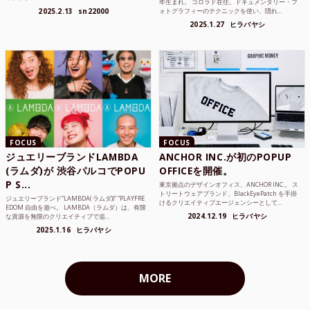
年生まれ。 コロラド在住。ドキュメンタリー・フ
ンジニア、学生...
2025.2.13
sn22000
ォトグラフィーのテクニックを使い、隠れ...
2025.1.27
ヒラバヤシ
FOCUS
FOCUS
ジュエリーブランドLAMBDA
ANCHOR INC.が初のPOPUP
(ラムダ)が 渋谷パルコでPOPU
OFFICEを開催。
P S...
東京拠点のデザインオフィス、ANCHOR INC.。 ス
トリートウェアブランド、BlackEyePatch を手掛
ジュエリーブランド“LAMBDA( ラムダ))” “PLAYFRE
けるクリエイティブエージェンシーとして...
EDOM 自由を遊べ。 LAMBDA（ラムダ）は、有限
2024.12.19
ヒラバヤシ
な資源を無限のクリエイティブで追...
2025.1.16
ヒラバヤシ
MORE