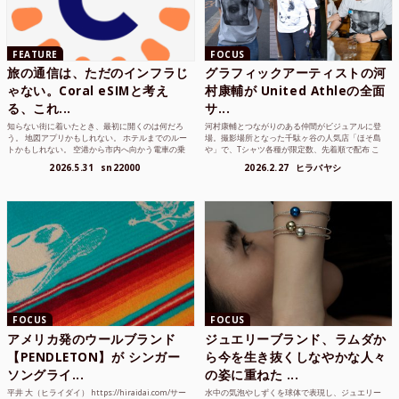
FEATURE
FOCUS
旅の通信は、ただのインフラじ
グラフィックアーティストの河
ゃない。Coral eSIMと考え
村康輔が United Athleの全面
る、これ...
サ...
知らない街に着いたとき、最初に開くのは何だろ
河村康輔とつながりのある仲間がビジュアルに登
う。 地図アプリかもしれない。 ホテルまでのルー
場。撮影場所となった千駄ヶ谷の人気店「ほそ島
トかもしれない。 空港から市内へ向かう電車の乗
や」で、Tシャツ各種が限定数、先着順で配布 こ
り方かもしれな...
れまでUnited...
2026.5.31
sn22000
2026.2.27
ヒラバヤシ
FOCUS
FOCUS
アメリカ発のウールブランド
ジュエリーブランド、ラムダか
【PENDLETON】が シンガー
ら今を生き抜くしなやかな人々
ソングライ...
の姿に重ねた ...
平井 大（ヒライダイ） https://hiraidai.com/サー
水中の気泡やしずくを球体で表現し、ジュエリー