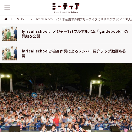
MUSIC
lyrical school、代々木公園での初フリーライブにリリスクファン1500
lyrical school、メジャー1stフルアルバム「guidebook」の
詳細を公開
lyrical schoolが自身作詞によるメンバー紹介ラップ動画を公
開