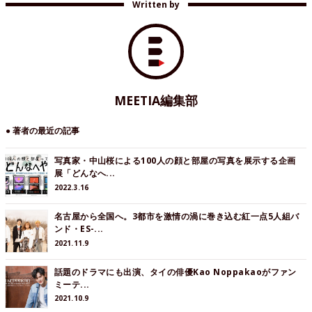
Written by
MEETIA編集部
● 著者の最近の記事
写真家・中山桜による100人の顔と部屋の写真を展示する企画
展「どんなへ...
2022.3.16
名古屋から全国へ。3都市を激情の渦に巻き込む紅一点5人組バ
ンド・ES-...
2021.11.9
話題のドラマにも出演、タイの俳優Kao Noppakaoがファン
ミーテ...
2021.10.9