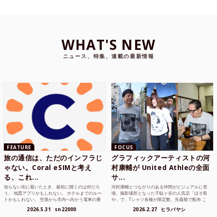
WHAT'S NEW
ニュース、特集、連載の最新情報
FEATURE
FOCUS
旅の通信は、ただのインフラじ
グラフィックアーティストの河
ゃない。Coral eSIMと考え
村康輔が United Athleの全面
る、これ...
サ...
知らない街に着いたとき、最初に開くのは何だろ
河村康輔とつながりのある仲間がビジュアルに登
う。 地図アプリかもしれない。 ホテルまでのルー
場。撮影場所となった千駄ヶ谷の人気店「ほそ島
トかもしれない。 空港から市内へ向かう電車の乗
や」で、Tシャツ各種が限定数、先着順で配布 こ
り方かもしれな...
れまでUnited...
2026.5.31
sn22000
2026.2.27
ヒラバヤシ