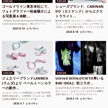
FOCUS
FOCUS
ゴールドウイン東京本社にて、
シューズブランド、CAMINAN
フォトグラファー柏倉陽介によ
DO（カミナンド）からエクス
る写真展＆体験...
トラライト...
「Endless Yosuke Kashiwakura Photo Exhibitio
■CAMINANDO（カミナンド） 日本のシューズブ
n and Creative Dialogues」 ■ネイチャーフ...
ランド。 [ファッションとしてのシューデザイン]
であることに最も重点を置き、シーズンごとに高
2025.8.18
ヒラバヤシ
品質な素...
2025.8.18
ヒラバヤシ
FOCUS
FOCUS
ジュエリーブランドLAMBDA
United AthleがCHITO率いる
(ラムダ)より ペールトーンカラ
BAD IDEAと 初コラボ...
ーの新作...
United AthleがCHITO率いるBAD IDEAと初のコラ
ボレーション これまでシーズンカタログに掲載す
ジュエリーブランド“LAMBDA( ラムダ))” “PLAYFRE
る取り組みとして、さまざまなアーティス...
EDOM 自由を遊べ。 LAMBDA（ラムダ）は、有限
2025.3.14
ヒラバヤシ
な資源を無限のクリエイティブで追...
2025.4.7
ヒラバヤシ