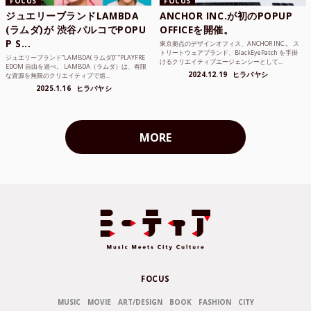
FOCUS
FOCUS
ジュエリーブランドLAMBDA
ANCHOR INC.が初のPOPUP
(ラムダ)が 渋谷パルコでPOPU
OFFICEを開催。
P S...
東京拠点のデザインオフィス、ANCHOR INC.。 ス
トリートウェアブランド、BlackEyePatch を手掛
ジュエリーブランド“LAMBDA( ラムダ))” “PLAYFRE
けるクリエイティブエージェンシーとして...
EDOM 自由を遊べ。 LAMBDA（ラムダ）は、有限
2024.12.19
ヒラバヤシ
な資源を無限のクリエイティブで追...
2025.1.16
ヒラバヤシ
MORE
FOCUS
MUSIC
MOVIE
ART/DESIGN
BOOK
FASHION
CITY