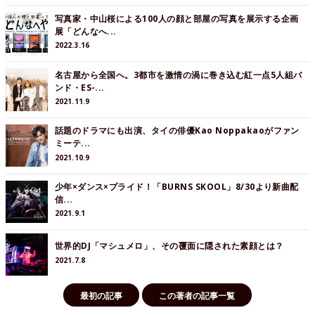
写真家・中山桜による100人の顔と部屋の写真を展示する企画
展「どんなへ...
2022.3.16
名古屋から全国へ。3都市を激情の渦に巻き込む紅一点5人組バ
ンド・ES-...
2021.11.9
話題のドラマにも出演、タイの俳優Kao Noppakaoがファン
ミーテ...
2021.10.9
少年×ダンス×プライド！「BURNS SKOOL」8/30より新曲配
信...
2021.9.1
世界的DJ「マシュメロ」、その覆面に隠された素顔とは？
2021.7.8
最初の記事
この著者の記事一覧