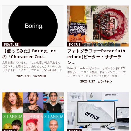
FEATURE
FOCUS
【使ってみた】Boring, inc.
フォトグラファーPeter Suth
の「Character Cou...
erland(ピーター・サザーラ
ン...
文章を書いていると、「この文章、何文字あるん
だろう？」と思うこと、ありませんか？ いや、あ
Peter Sutherland(ピーター・サザーランド) 1976
りますよね。ライター、ブロガー、SNS運用者、エ
年生まれ。 コロラド在住。ドキュメンタリー・フ
ンジニア、学生...
2025.2.13
sn22000
ォトグラフィーのテクニックを使い、隠れ...
2025.1.27
ヒラバヤシ