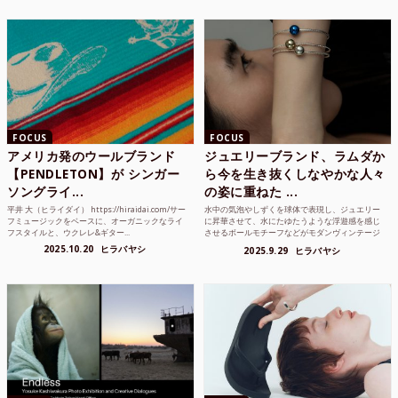
FOCUS
FOCUS
アメリカ発のウールブランド
ジュエリーブランド、ラムダか
【PENDLETON】が シンガー
ら今を生き抜くしなやかな人々
ソングライ...
の姿に重ねた ...
平井 大（ヒライダイ） https://hiraidai.com/サー
水中の気泡やしずくを球体で表現し、ジュエリー
フミュージックをベースに、オーガニックなライ
に昇華させて、水にたゆたうような浮遊感を感じ
フスタイルと、ウクレレ&ギター...
させるボールモチーフなどがモダンヴィンテージ
のような雰囲気も感じ...
2025.10.20
ヒラバヤシ
2025.9.29
ヒラバヤシ