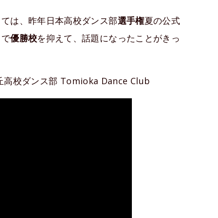
しては、昨年日本高校ダンス部
選手権
夏の公式
スで
優勝校
を抑えて、話題になったことがきっ
ンス部 Tomioka Dance Club