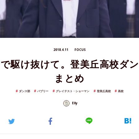
2018.4.11
FOCUS
で駆け抜けて。登美丘高校ダ
まとめ
ダンス部
バブリー
グレイテスト・ショーマン
登美丘高校
高校
Elly