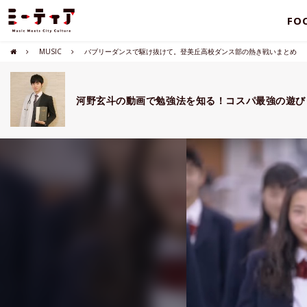
FO
MUSIC
バブリーダンスで駆け抜けて。登美丘高校ダンス部の熱き戦いまとめ
河野玄斗の動画で勉強法を知る！コスパ最強の遊び