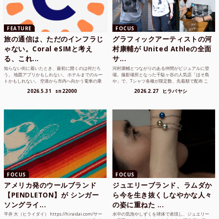
FEATURE
FOCUS
旅の通信は、ただのインフラじ
グラフィックアーティストの河
ゃない。Coral eSIMと考え
村康輔が United Athleの全面
る、これ...
サ...
知らない街に着いたとき、最初に開くのは何だろ
河村康輔とつながりのある仲間がビジュアルに登
う。 地図アプリかもしれない。 ホテルまでのルー
場。撮影場所となった千駄ヶ谷の人気店「ほそ島
トかもしれない。 空港から市内へ向かう電車の乗
や」で、Tシャツ各種が限定数、先着順で配布 こ
り方かもしれな...
れまでUnited...
2026.5.31
sn22000
2026.2.27
ヒラバヤシ
FOCUS
FOCUS
アメリカ発のウールブランド
ジュエリーブランド、ラムダか
【PENDLETON】が シンガー
ら今を生き抜くしなやかな人々
ソングライ...
の姿に重ねた ...
平井 大（ヒライダイ） https://hiraidai.com/サー
水中の気泡やしずくを球体で表現し、ジュエリー