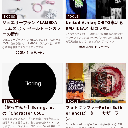
FOCUS
FOCUS
ジュエリーブランドLAMBDA
United AthleがCHITO率いる
(ラムダ)より ペールトーンカラ
BAD IDEAと 初コラボ...
ーの新作...
United AthleがCHITO率いるBAD IDEAと初のコラ
ボレーション これまでシーズンカタログに掲載す
ジュエリーブランド“LAMBDA( ラムダ))” “PLAYFRE
る取り組みとして、さまざまなアーティス...
EDOM 自由を遊べ。 LAMBDA（ラムダ）は、有限
2025.3.14
ヒラバヤシ
な資源を無限のクリエイティブで追...
2025.4.7
ヒラバヤシ
FEATURE
FOCUS
【使ってみた】Boring, inc.
フォトグラファーPeter Suth
の「Character Cou...
erland(ピーター・サザーラ
ン...
文章を書いていると、「この文章、何文字あるん
だろう？」と思うこと、ありませんか？ いや、あ
Peter Sutherland(ピーター・サザーランド) 1976
りますよね。ライター、ブロガー、SNS運用者、エ