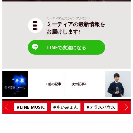
ミーティア公式ラインアカウント
ミーティアの最新情報を
お届けします!
LINEで友達になる
前の記事
次の記事
#LINE MUSIC
#あいみょん
#テラスハウス
#漫