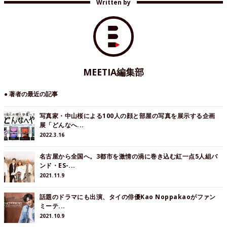
Written by
MEETIA編集部
● 著者の最近の記事
写真家・中山桜による100人の顔と部屋の写真を展示する企画
展「どんなへ...
2022.3.16
名古屋から全国へ。3都市を激情の渦に巻き込む紅一点5人組バ
ンド・ES-...
2021.11.9
話題のドラマにも出演、タイの俳優Kao Noppakaoがファン
ミーテ...
2021.10.9