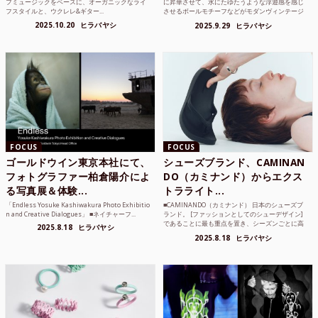
フミュージックをベースに、オーガニックなライ
に昇華させて、水にたゆたうような浮遊感を感じ
フスタイルと、ウクレレ&ギター...
させるボールモチーフなどがモダンヴィンテージ
のような雰囲気も感じ...
2025.10.20
ヒラバヤシ
2025.9.29
ヒラバヤシ
FOCUS
FOCUS
ゴールドウイン東京本社にて、
シューズブランド、CAMINAN
フォトグラファー柏倉陽介によ
DO（カミナンド）からエクス
る写真展＆体験...
トラライト...
「Endless Yosuke Kashiwakura Photo Exhibitio
■CAMINANDO（カミナンド） 日本のシューズブ
n and Creative Dialogues」 ■ネイチャーフ...
ランド。 [ファッションとしてのシューデザイン]
であることに最も重点を置き、シーズンごとに高
2025.8.18
ヒラバヤシ
品質な素...
2025.8.18
ヒラバヤシ