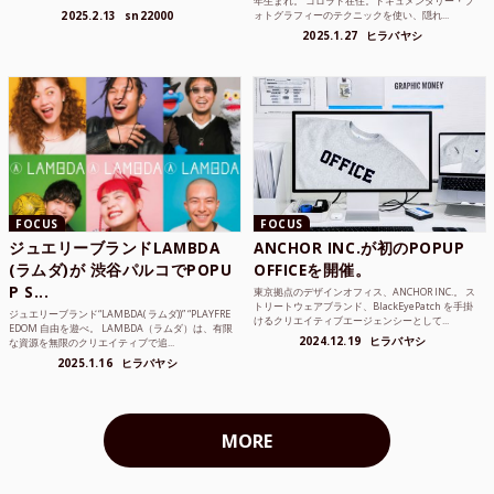
年生まれ。 コロラド在住。ドキュメンタリー・フ
ンジニア、学生...
2025.2.13
sn22000
ォトグラフィーのテクニックを使い、隠れ...
2025.1.27
ヒラバヤシ
FOCUS
FOCUS
ジュエリーブランドLAMBDA
ANCHOR INC.が初のPOPUP
(ラムダ)が 渋谷パルコでPOPU
OFFICEを開催。
P S...
東京拠点のデザインオフィス、ANCHOR INC.。 ス
トリートウェアブランド、BlackEyePatch を手掛
ジュエリーブランド“LAMBDA( ラムダ))” “PLAYFRE
けるクリエイティブエージェンシーとして...
EDOM 自由を遊べ。 LAMBDA（ラムダ）は、有限
2024.12.19
ヒラバヤシ
な資源を無限のクリエイティブで追...
2025.1.16
ヒラバヤシ
MORE