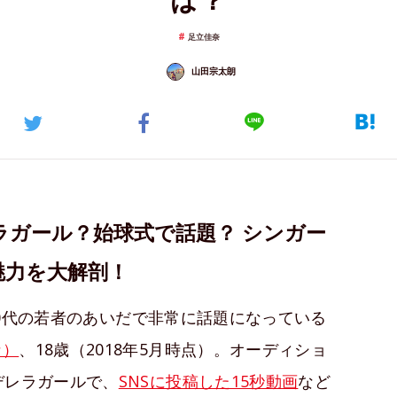
足立佳奈
山田宗太朗
ラガール？始球式で話題？ シンガー
魅力を大解剖！
、10代の若者のあいだで非常に話題になっている
な）
、18歳（2018年5月時点）。オーディショ
デレラガールで、
SNSに投稿した15秒動画
など