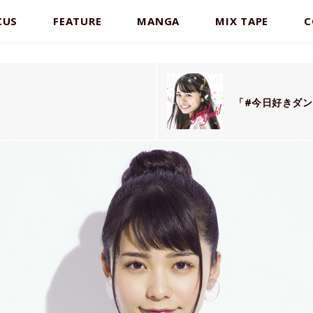
CUS
FEATURE
MANGA
MIX TAPE
C
「#今日好きダ