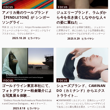
FOCUS
FOCUS
アメリカ発のウールブランド
ジュエリーブランド、ラムダか
【PENDLETON】が シンガー
ら今を生き抜くしなやかな人々
ソングライ...
の姿に重ねた ...
平井 大（ヒライダイ） https://hiraidai.com/サー
水中の気泡やしずくを球体で表現し、ジュエリー
フミュージックをベースに、オーガニックなライ
に昇華させて、水にたゆたうような浮遊感を感じ
フスタイルと、ウクレレ&ギター...
させるボールモチーフなどがモダンヴィンテージ
のような雰囲気も感じ...
2025.10.20
ヒラバヤシ
2025.9.29
ヒラバヤシ
FOCUS
FOCUS
ゴールドウイン東京本社にて、
シューズブランド、CAMINAN
フォトグラファー柏倉陽介によ
DO（カミナンド）からエクス
る写真展＆体験...
トラライト...
「Endless Yosuke Kashiwakura Photo Exhibitio
■CAMINANDO（カミナンド） 日本のシューズブ
n and Creative Dialogues」 ■ネイチャーフ...
ランド。 [ファッションとしてのシューデザイン]
であることに最も重点を置き、シーズンごとに高
2025.8.18
ヒラバヤシ
品質な素...