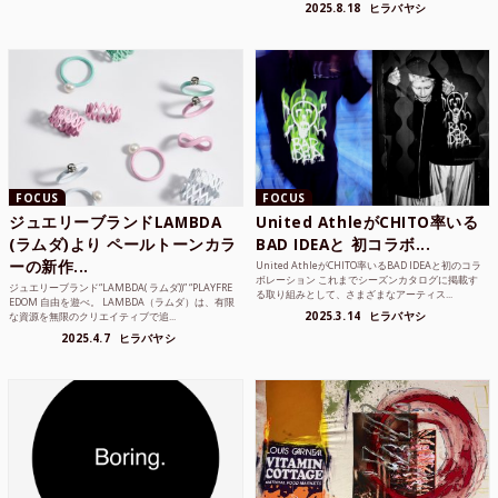
2025.8.18
ヒラバヤシ
FOCUS
FOCUS
ジュエリーブランドLAMBDA
United AthleがCHITO率いる
(ラムダ)より ペールトーンカラ
BAD IDEAと 初コラボ...
ーの新作...
United AthleがCHITO率いるBAD IDEAと初のコラ
ボレーション これまでシーズンカタログに掲載す
ジュエリーブランド“LAMBDA( ラムダ))” “PLAYFRE
る取り組みとして、さまざまなアーティス...
EDOM 自由を遊べ。 LAMBDA（ラムダ）は、有限
2025.3.14
ヒラバヤシ
な資源を無限のクリエイティブで追...
2025.4.7
ヒラバヤシ