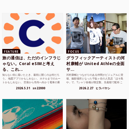
FEATURE
FOCUS
旅の通信は、ただのインフラじ
グラフィックアーティストの河
ゃない。Coral eSIMと考え
村康輔が United Athleの全面
る、これ...
サ...
知らない街に着いたとき、最初に開くのは何だろ
河村康輔とつながりのある仲間がビジュアルに登
う。 地図アプリかもしれない。 ホテルまでのルー
場。撮影場所となった千駄ヶ谷の人気店「ほそ島
トかもしれない。 空港から市内へ向かう電車の乗
や」で、Tシャツ各種が限定数、先着順で配布 こ
り方かもしれな...
れまでUnited...
2026.5.31
sn22000
2026.2.27
ヒラバヤシ