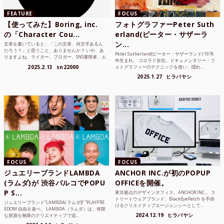
FEATURE
FOCUS
【使ってみた】Boring, inc.
フォトグラファーPeter Suth
の「Character Cou...
erland(ピーター・サザーラ
ン...
文章を書いていると、「この文章、何文字あるん
だろう？」と思うこと、ありませんか？ いや、あ
Peter Sutherland(ピーター・サザーランド) 1976
りますよね。ライター、ブロガー、SNS運用者、エ
年生まれ。 コロラド在住。ドキュメンタリー・フ
ンジニア、学生...
2025.2.13
sn22000
ォトグラフィーのテクニックを使い、隠れ...
2025.1.27
ヒラバヤシ
FOCUS
FOCUS
ジュエリーブランドLAMBDA
ANCHOR INC.が初のPOPUP
(ラムダ)が 渋谷パルコでPOPU
OFFICEを開催。
P S...
東京拠点のデザインオフィス、ANCHOR INC.。 ス
トリートウェアブランド、BlackEyePatch を手掛
ジュエリーブランド“LAMBDA( ラムダ))” “PLAYFRE
けるクリエイティブエージェンシーとして...
EDOM 自由を遊べ。 LAMBDA（ラムダ）は、有限
2024.12.19
ヒラバヤシ
な資源を無限のクリエイティブで追...