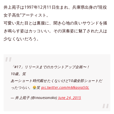
井上苑子は1997年12月11日生まれ、兵庫県出身の”現役
女子高生”アーティスト。
可愛い見た目とは裏腹に、聞き心地の良いサウンドを掻
き鳴らす姿はカッコいい。その演奏姿に魅了された人は
少なくないだろう。
「#17」リリースまでのカウントアップ企画〜！
10歳。笑
あーショート時代載せたくないけど10歳全部ショートだ
ったつらい。
笑
pic.twitter.com/mMkaoja50L
— 井上苑子 (@inouesonoko)
June 24, 2015