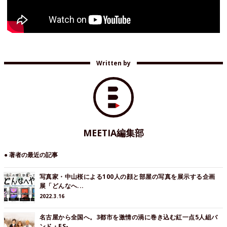
Written by
MEETIA編集部
● 著者の最近の記事
写真家・中山桜による100人の顔と部屋の写真を展示する企画
展「どんなへ...
2022.3.16
名古屋から全国へ。3都市を激情の渦に巻き込む紅一点5人組バ
ンド・ES-...