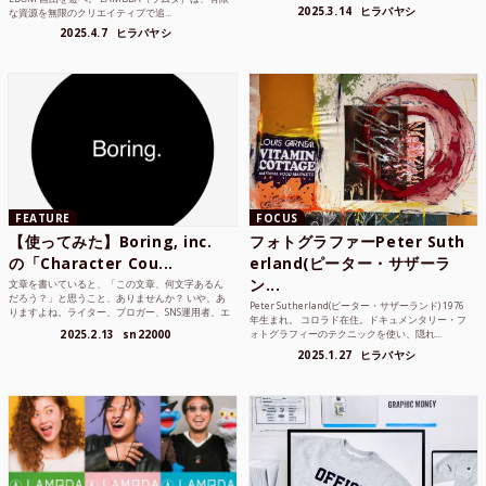
2025.3.14
ヒラバヤシ
な資源を無限のクリエイティブで追...
2025.4.7
ヒラバヤシ
FEATURE
FOCUS
【使ってみた】Boring, inc.
フォトグラファーPeter Suth
の「Character Cou...
erland(ピーター・サザーラ
ン...
文章を書いていると、「この文章、何文字あるん
だろう？」と思うこと、ありませんか？ いや、あ
Peter Sutherland(ピーター・サザーランド) 1976
りますよね。ライター、ブロガー、SNS運用者、エ
年生まれ。 コロラド在住。ドキュメンタリー・フ
ンジニア、学生...
2025.2.13
sn22000
ォトグラフィーのテクニックを使い、隠れ...
2025.1.27
ヒラバヤシ