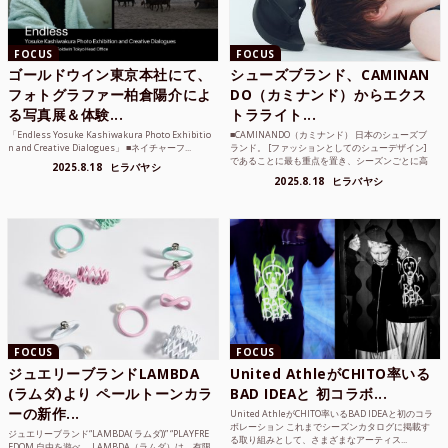
FOCUS
FOCUS
ゴールドウイン東京本社にて、
シューズブランド、CAMINAN
フォトグラファー柏倉陽介によ
DO（カミナンド）からエクス
る写真展＆体験...
トラライト...
「Endless Yosuke Kashiwakura Photo Exhibitio
■CAMINANDO（カミナンド） 日本のシューズブ
n and Creative Dialogues」 ■ネイチャーフ...
ランド。 [ファッションとしてのシューデザイン]
であることに最も重点を置き、シーズンごとに高
2025.8.18
ヒラバヤシ
品質な素...
2025.8.18
ヒラバヤシ
FOCUS
FOCUS
ジュエリーブランドLAMBDA
United AthleがCHITO率いる
(ラムダ)より ペールトーンカラ
BAD IDEAと 初コラボ...
ーの新作...
United AthleがCHITO率いるBAD IDEAと初のコラ
ボレーション これまでシーズンカタログに掲載す
ジュエリーブランド“LAMBDA( ラムダ))” “PLAYFRE
る取り組みとして、さまざまなアーティス...
EDOM 自由を遊べ。 LAMBDA（ラムダ）は、有限