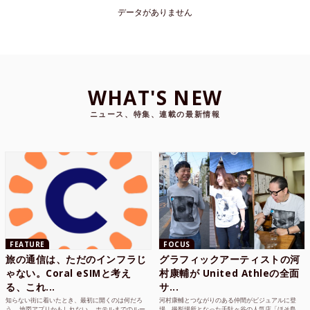
データがありません
WHAT'S NEW
ニュース、特集、連載の最新情報
FEATURE
FOCUS
旅の通信は、ただのインフラじ
グラフィックアーティストの河
ゃない。Coral eSIMと考え
村康輔が United Athleの全面
る、これ...
サ...
知らない街に着いたとき、最初に開くのは何だろ
河村康輔とつながりのある仲間がビジュアルに登
う。 地図アプリかもしれない。 ホテルまでのルー
場。撮影場所となった千駄ヶ谷の人気店「ほそ島