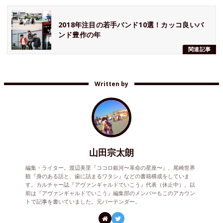
2018年注目の若手バンド10選！カッコ良いバ
ンド豊作の年
関連記事
Written by
山田宗太朗
編集・ライター。渡辺美里『ココロ銀河〜革命の星座〜』、尾崎世界
観『身のある話と、歯に詰まるワタシ』などの書籍構成をしていま
す。カルチャー誌『アヴァンギャルドでいこう』代表（休止中）。以
前は『アヴァンギャルドでいこう』編集部のメンバーもこのアカウン
トで記事を書いていました。元バーテンダー。