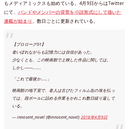
もメディアミックスも始めている。4月9日からはTwitter
にて、
バンドやメンバーの背景を小説形式にして描いた
連載が始まり
、数日ごとに更新されている。
【プロローグ01】
老いぼれながらも記憶力には自信があった。
少なくとも、この映画館で上映した作品に関しては。
しかし――……。
「これで最後か……」
映画館の地下室で、老人は古びたフィルム缶の埃を払っ
ては、段ボールに詰める作業をかれこれ数日繰り返して
いる。
— innosent_novel (@innosent_novel)
2018年4月9日