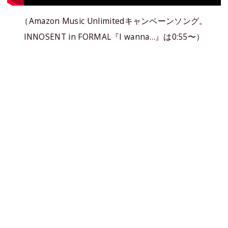
（Amazon Music Unlimitedキャンペーンソング。
INNOSENT in FORMAL『I wanna…』は0:55〜）