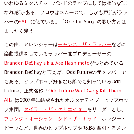
いわゆるミクスチャーバンドのラップにしては相当な“こ
なれ感”がある。フロウはスムースで、しかも声質がラッ
パーの
SALU
に似ている。『One for You』の歌い方とは
まったく違う。
この曲、アレンジャーは
チャンス・ザ・ラッパー
などに
楽曲提供をしているラッパー兼プロデューサーの
Brandon DeShay a.k.a. Ace Hashimoto
がつとめている。
Brandon DeShayと言えば、Odd Futureの元メンバーで
もある。ヒップホップ好きなら誰でも知っているOdd
Future、正式名称『
Odd Future Wolf Gang Kill Them
All
』は2007年に結成されたオルタナティブ・ヒップホッ
プ集団。
タイラー・ザ・クリエイター
をリーダーとし、
フランク・オーシャン
、
シド・ザ・キッド
、ホッジー・
ビーツなど、世界のヒップホップやR&Bを牽引するメン