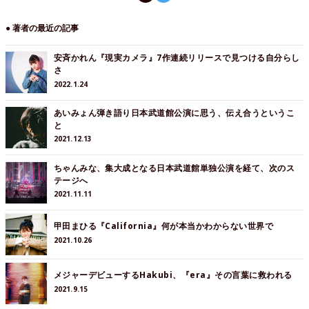
● 著者の最近の記事
安斉かれん『現実カメラ』7作連続リリースで見つける自分らし
さ
2022.1.24
あいみょん弾き語り日本武道館公演に思う、伝え合うというこ
と
2021.12.13
ちゃんみな、集大成となる日本武道館単独公演を経て、次のス
テージへ
2021.11.11
甲田まひる『California』何が本当かわからない世界で
2021.10.26
メジャーデビューするHakubi、『era』その言葉に救われる
2021.9.15