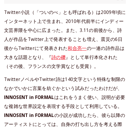
Twitter小説（「ついのべ」とも呼ばれる）は2009年頃に
インターネット上で生まれ、2010年代前半にインディー
文芸界隈を中心に広まった。また、3.11の前後から、詩
人が作品をTwitter上で発表することも増え、震災の6日
後からTwitterにて発表された
和合亮一
の一連の詩作品は
大きな話題となり、『
詩の礫
』として単行本化された
（その後、フランスの文学賞なども受賞）。
TwitterノベルやTwitter詩は140文字という特殊な制限の
なかでいかに言葉を紡ぐかという試みだったわけだが、
INNOSENT in FORMAL
はこれをうまく使い、説明が必要
な複雑な世界設定を表現する手段として利用している。
INNOSENT in FORMAL
の小説が成功したら、彼ら以降の
アーティストにとっては、自身の打ち出し方を考える際