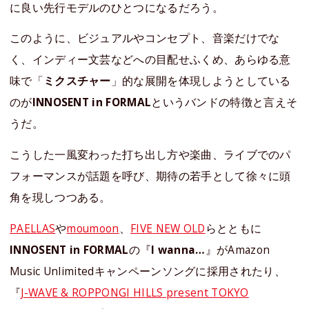
に良い先行モデルのひとつになるだろう。
このように、ビジュアルやコンセプト、音楽だけでな
く、インディー文芸などへの目配せふくめ、あらゆる意
味で「
ミクスチャー
」的な展開を体現しようとしている
のが
INNOSENT in FORMAL
というバンドの特徴と言えそ
うだ。
こうした一風変わった打ち出し方や楽曲、ライブでのパ
フォーマンスが話題を呼び、期待の若手として徐々に頭
角を現しつつある。
PAELLAS
や
moumoon
、
FIVE NEW OLD
らとともに
INNOSENT in FORMAL
の『
I wanna…
』がAmazon
Music Unlimitedキャンペーンソングに採用されたり、
『
J-WAVE & ROPPONGI HILLS present TOKYO