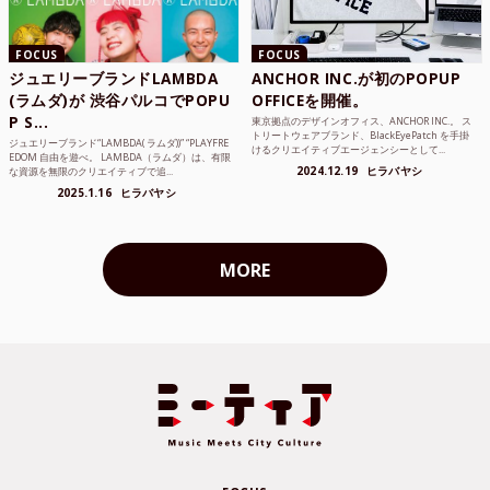
FOCUS
FOCUS
ジュエリーブランドLAMBDA
ANCHOR INC.が初のPOPUP
(ラムダ)が 渋谷パルコでPOPU
OFFICEを開催。
P S...
東京拠点のデザインオフィス、ANCHOR INC.。 ス
トリートウェアブランド、BlackEyePatch を手掛
ジュエリーブランド“LAMBDA( ラムダ))” “PLAYFRE
けるクリエイティブエージェンシーとして...
EDOM 自由を遊べ。 LAMBDA（ラムダ）は、有限
2024.12.19
ヒラバヤシ
な資源を無限のクリエイティブで追...
2025.1.16
ヒラバヤシ
MORE