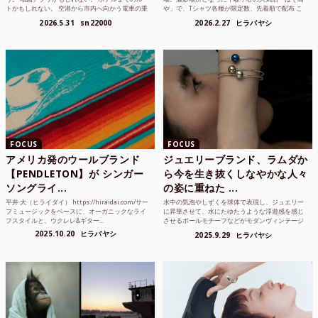
トかもしれない。 空港から市内へ向かう電車の乗
や」で、Tシャツ各種が限定数、先着順で配布 こ
り方かもしれな...
れまでUnited...
2026.5.31
sn22000
2026.2.27
ヒラバヤシ
FOCUS
FOCUS
アメリカ発のウールブランド
ジュエリーブランド、ラムダか
【PENDLETON】が シンガー
ら今を生き抜くしなやかな人々
ソングライ...
の姿に重ねた ...
平井 大（ヒライダイ） https://hiraidai.com/サー
水中の気泡やしずくを球体で表現し、ジュエリー
フミュージックをベースに、オーガニックなライ
に昇華させて、水にたゆたうような浮遊感を感じ
フスタイルと、ウクレレ&ギター...
させるボールモチーフなどがモダンヴィンテージ
のような雰囲気も感じ...
2025.10.20
ヒラバヤシ
2025.9.29
ヒラバヤシ