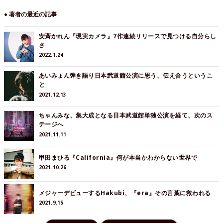
● 著者の最近の記事
安斉かれん『現実カメラ』7作連続リリースで見つける自分らし
さ
2022.1.24
あいみょん弾き語り日本武道館公演に思う、伝え合うというこ
と
2021.12.13
ちゃんみな、集大成となる日本武道館単独公演を経て、次のス
テージへ
2021.11.11
甲田まひる『California』何が本当かわからない世界で
2021.10.26
メジャーデビューするHakubi、『era』その言葉に救われる
2021.9.15