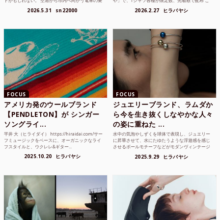
トかもしれない。 空港から市内へ向かう電車の乗
や」で、Tシャツ各種が限定数、先着順で配布 こ
り方かもしれな...
れまでUnited...
2026.5.31
sn22000
2026.2.27
ヒラバヤシ
FOCUS
FOCUS
アメリカ発のウールブランド
ジュエリーブランド、ラムダか
【PENDLETON】が シンガー
ら今を生き抜くしなやかな人々
ソングライ...
の姿に重ねた ...
平井 大（ヒライダイ） https://hiraidai.com/サー
水中の気泡やしずくを球体で表現し、ジュエリー
フミュージックをベースに、オーガニックなライ
に昇華させて、水にたゆたうような浮遊感を感じ
フスタイルと、ウクレレ&ギター...
させるボールモチーフなどがモダンヴィンテージ
のような雰囲気も感じ...
2025.10.20
ヒラバヤシ
2025.9.29
ヒラバヤシ