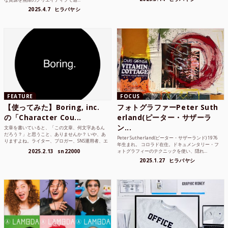
2025.4.7
ヒラバヤシ
FEATURE
FOCUS
【使ってみた】Boring, inc.
フォトグラファーPeter Suth
の「Character Cou...
erland(ピーター・サザーラ
ン...
文章を書いていると、「この文章、何文字あるん
だろう？」と思うこと、ありませんか？ いや、あ
Peter Sutherland(ピーター・サザーランド) 1976
りますよね。ライター、ブロガー、SNS運用者、エ
年生まれ。 コロラド在住。ドキュメンタリー・フ
ンジニア、学生...
2025.2.13
sn22000
ォトグラフィーのテクニックを使い、隠れ...
2025.1.27
ヒラバヤシ