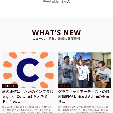
データがありません
WHAT'S NEW
ニュース、特集、連載の最新情報
FEATURE
FOCUS
旅の通信は、ただのインフラじ
グラフィックアーティストの河
ゃない。Coral eSIMと考え
村康輔が United Athleの全面
る、これ...
サ...
知らない街に着いたとき、最初に開くのは何だろ
河村康輔とつながりのある仲間がビジュアルに登
う。 地図アプリかもしれない。 ホテルまでのルー
場。撮影場所となった千駄ヶ谷の人気店「ほそ島