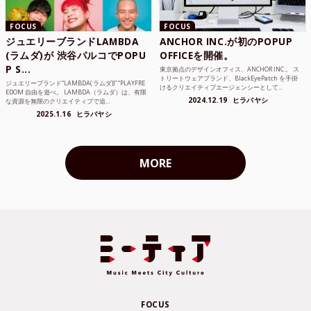
FOCUS
FOCUS
ジュエリーブランドLAMBDA
ANCHOR INC.が初のPOPUP
(ラムダ)が 渋谷パルコでPOPU
OFFICEを開催。
P S...
東京拠点のデザインオフィス、ANCHOR INC.。 ス
トリートウェアブランド、BlackEyePatch を手掛
ジュエリーブランド“LAMBDA( ラムダ))” “PLAYFRE
けるクリエイティブエージェンシーとして...
EDOM 自由を遊べ。 LAMBDA（ラムダ）は、有限
2024.12.19
ヒラバヤシ
な資源を無限のクリエイティブで追...
2025.1.16
ヒラバヤシ
MORE
FOCUS