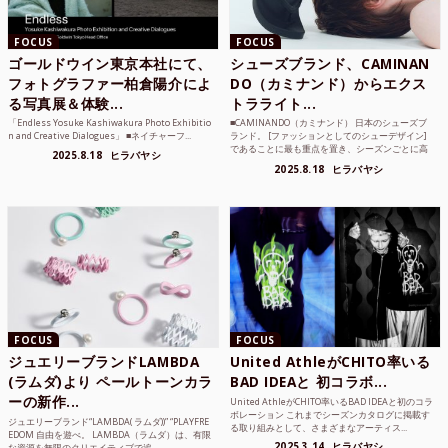
FOCUS
FOCUS
ゴールドウイン東京本社にて、
シューズブランド、CAMINAN
フォトグラファー柏倉陽介によ
DO（カミナンド）からエクス
る写真展＆体験...
トラライト...
「Endless Yosuke Kashiwakura Photo Exhibitio
■CAMINANDO（カミナンド） 日本のシューズブ
n and Creative Dialogues」 ■ネイチャーフ...
ランド。 [ファッションとしてのシューデザイン]
であることに最も重点を置き、シーズンごとに高
2025.8.18
ヒラバヤシ
品質な素...
2025.8.18
ヒラバヤシ
FOCUS
FOCUS
ジュエリーブランドLAMBDA
United AthleがCHITO率いる
(ラムダ)より ペールトーンカラ
BAD IDEAと 初コラボ...
ーの新作...
United AthleがCHITO率いるBAD IDEAと初のコラ
ボレーション これまでシーズンカタログに掲載す
ジュエリーブランド“LAMBDA( ラムダ))” “PLAYFRE
る取り組みとして、さまざまなアーティス...
EDOM 自由を遊べ。 LAMBDA（ラムダ）は、有限
2025.3.14
ヒラバヤシ
な資源を無限のクリエイティブで追...