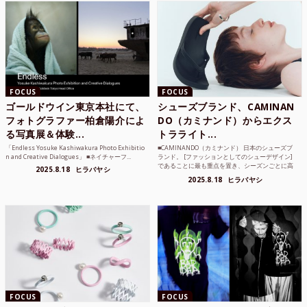
FOCUS
FOCUS
ゴールドウイン東京本社にて、
シューズブランド、CAMINAN
フォトグラファー柏倉陽介によ
DO（カミナンド）からエクス
る写真展＆体験...
トラライト...
「Endless Yosuke Kashiwakura Photo Exhibitio
■CAMINANDO（カミナンド） 日本のシューズブ
n and Creative Dialogues」 ■ネイチャーフ...
ランド。 [ファッションとしてのシューデザイン]
であることに最も重点を置き、シーズンごとに高
2025.8.18
ヒラバヤシ
品質な素...
2025.8.18
ヒラバヤシ
FOCUS
FOCUS