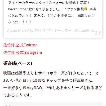
アイビーカラーのスタッフみっきーの結婚式！ 花束 /
backnumber 歌わせて頂きました。 イヤホン推奨
本当
におめでとう！ 末永く、どうかお幸せに。 結婚したく
なった！！！！
A post shared by
佐竹 惇 (アイビーカラー)
(@atsushi_ibe) on
M
佐竹惇 公式Twitter
佐竹惇 公式Instagram
碩奈緒(ベース)
映画は感動系よりもサイコホラー系が好きだという、か
わいい見た目とは裏腹なギャップを持つ碩奈緒さん。
一番好きな映画はSAW。7作もある全シリーズを観るほど
であるそうです。