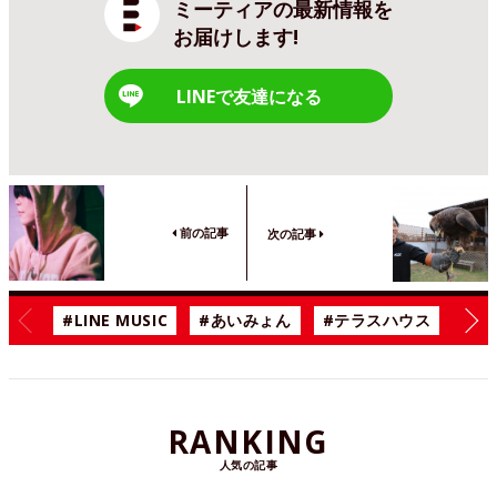
ミーティアの最新情報を
お届けします!
LINEで友達になる
前の記事
次の記事
#LINE MUSIC
#あいみょん
#テラスハウス
#漫
RANKING
人気の記事