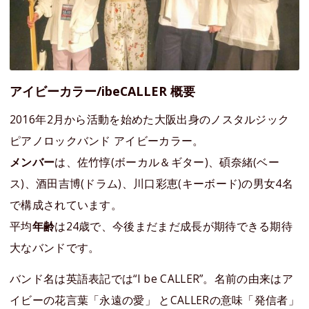
アイビーカラー/ibeCALLER 概要
2016年2月から活動を始めた大阪出身のノスタルジック
ピアノロックバンド アイビーカラー。
メンバー
は、佐竹惇(ボーカル＆ギター)、碩奈緒(ベー
ス)、酒田吉博(ドラム)、川口彩恵(キーボード)の男女4名
で構成されています。
平均
年齢
は24歳で、今後まだまだ成長が期待できる期待
大なバンドです。
バンド名は英語表記では“I be CALLER”。名前の由来はア
イビーの花言葉「永遠の愛」 とCALLERの意味「発信者」