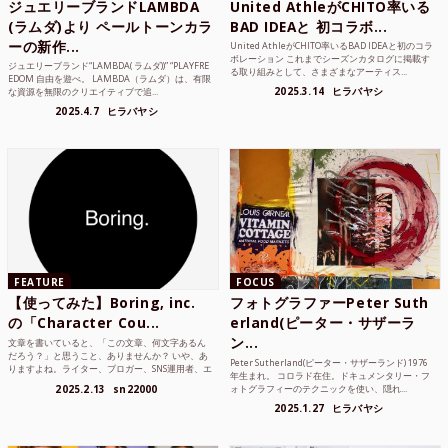
ジュエリーブランドLAMBDA
United AthleがCHITO率いる
(ラムダ)より ペールトーンカラ
BAD IDEAと 初コラボ...
ーの新作...
United AthleがCHITO率いるBAD IDEAと初のコラ
ボレーション これまでシーズンカタログに掲載す
ジュエリーブランド“LAMBDA( ラムダ))” “PLAYFRE
る取り組みとして、さまざまなアーティス...
EDOM 自由を遊べ。 LAMBDA（ラムダ）は、有限
2025.3.14
ヒラバヤシ
な資源を無限のクリエイティブで追...
2025.4.7
ヒラバヤシ
FEATURE
FOCUS
【使ってみた】Boring, inc.
フォトグラファーPeter Suth
の「Character Cou...
erland(ピーター・サザーラ
ン...
文章を書いていると、「この文章、何文字あるん
だろう？」と思うこと、ありませんか？ いや、あ
Peter Sutherland(ピーター・サザーランド) 1976
りますよね。ライター、ブロガー、SNS運用者、エ
年生まれ。 コロラド在住。ドキュメンタリー・フ
ンジニア、学生...
2025.2.13
sn22000
ォトグラフィーのテクニックを使い、隠れ...
2025.1.27
ヒラバヤシ