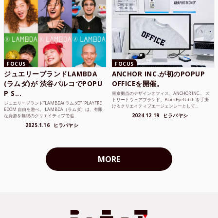
FOCUS
FOCUS
ジュエリーブランドLAMBDA
ANCHOR INC.が初のPOPUP
(ラムダ)が 渋谷パルコでPOPU
OFFICEを開催。
P S...
東京拠点のデザインオフィス、ANCHOR INC.。 ス
トリートウェアブランド、BlackEyePatch を手掛
ジュエリーブランド“LAMBDA( ラムダ))” “PLAYFRE
けるクリエイティブエージェンシーとして...
EDOM 自由を遊べ。 LAMBDA（ラムダ）は、有限
2024.12.19
ヒラバヤシ
な資源を無限のクリエイティブで追...
2025.1.16
ヒラバヤシ
MORE