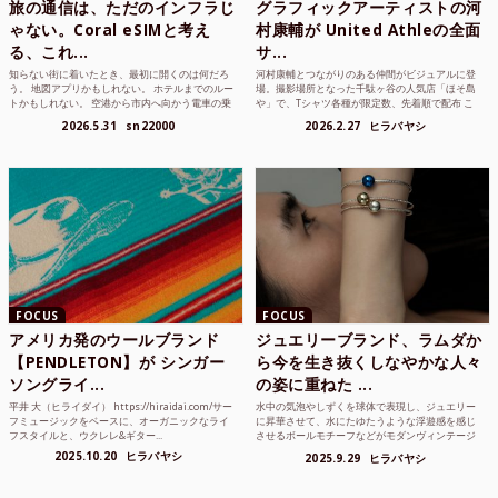
旅の通信は、ただのインフラじ
グラフィックアーティストの河
ゃない。Coral eSIMと考え
村康輔が United Athleの全面
る、これ...
サ...
知らない街に着いたとき、最初に開くのは何だろ
河村康輔とつながりのある仲間がビジュアルに登
う。 地図アプリかもしれない。 ホテルまでのルー
場。撮影場所となった千駄ヶ谷の人気店「ほそ島
トかもしれない。 空港から市内へ向かう電車の乗
や」で、Tシャツ各種が限定数、先着順で配布 こ
り方かもしれな...
れまでUnited...
2026.5.31
sn22000
2026.2.27
ヒラバヤシ
FOCUS
FOCUS
アメリカ発のウールブランド
ジュエリーブランド、ラムダか
【PENDLETON】が シンガー
ら今を生き抜くしなやかな人々
ソングライ...
の姿に重ねた ...
平井 大（ヒライダイ） https://hiraidai.com/サー
水中の気泡やしずくを球体で表現し、ジュエリー
フミュージックをベースに、オーガニックなライ
に昇華させて、水にたゆたうような浮遊感を感じ
フスタイルと、ウクレレ&ギター...
させるボールモチーフなどがモダンヴィンテージ
のような雰囲気も感じ...
2025.10.20
ヒラバヤシ
2025.9.29
ヒラバヤシ