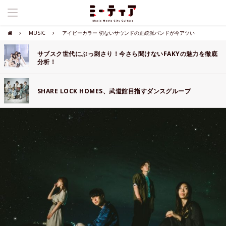
MUSIC
アイビーカラー 切ないサウンドの正統派バンドが今アツい
サブスク世代にぶっ刺さり！今さら聞けないFAKYの魅力を徹底
分析！
SHARE LOCK HOMES、武道館目指すダンスグループ