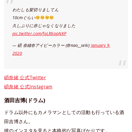
わたしも髪切りましてん
10cmぐらい
久しぶりに赤じゃなくなりました
pic.twitter.com/foLRbopNKP
— 碩 奈緒@アイビーカラー (@nao__seki)
January 9,
2020
碩奈緒 公式Twitter
碩奈緒 公式Instagram
酒田吉博(ドラム)
ドラム以外にもカメラマンとしての活動も行っている酒
田吉博さん。
彼のインスタを見ると本格的な写真ばかりです。