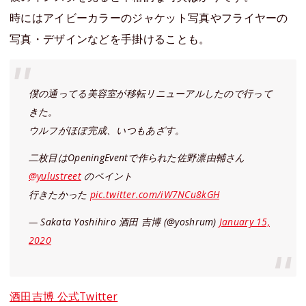
時にはアイビーカラーのジャケット写真やフライヤーの
写真・デザインなどを手掛けることも。
僕の通ってる美容室が移転リニューアルしたので行って
きた。
ウルフがほぼ完成、いつもあざす。
二枚目はOpeningEventで作られた佐野凛由輔さん
@yulustreet
のペイント
行きたかった
pic.twitter.com/iW7NCu8kGH
— Sakata Yoshihiro 酒田 吉博 (@yoshrum)
January 15,
2020
酒田吉博 公式Twitter