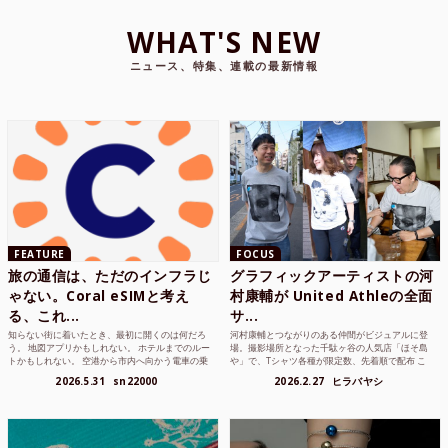
WHAT'S NEW
ニュース、特集、連載の最新情報
FEATURE
FOCUS
旅の通信は、ただのインフラじ
グラフィックアーティストの河
ゃない。Coral eSIMと考え
村康輔が United Athleの全面
る、これ...
サ...
知らない街に着いたとき、最初に開くのは何だろ
河村康輔とつながりのある仲間がビジュアルに登
う。 地図アプリかもしれない。 ホテルまでのルー
場。撮影場所となった千駄ヶ谷の人気店「ほそ島
トかもしれない。 空港から市内へ向かう電車の乗
や」で、Tシャツ各種が限定数、先着順で配布 こ
り方かもしれな...
れまでUnited...
2026.5.31
sn22000
2026.2.27
ヒラバヤシ