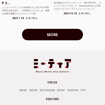
P S...
東京拠点のデザインオフィス、ANCHOR INC.。 ス
トリートウェアブランド、BlackEyePatch を手掛
ジュエリーブランド“LAMBDA( ラムダ))” “PLAYFRE
けるクリエイティブエージェンシーとして...
EDOM 自由を遊べ。 LAMBDA（ラムダ）は、有限
2024.12.19
ヒラバヤシ
な資源を無限のクリエイティブで追...
2025.1.16
ヒラバヤシ
MORE
FOCUS
MUSIC
MOVIE
ART/DESIGN
BOOK
FASHION
CITY
FEATURE