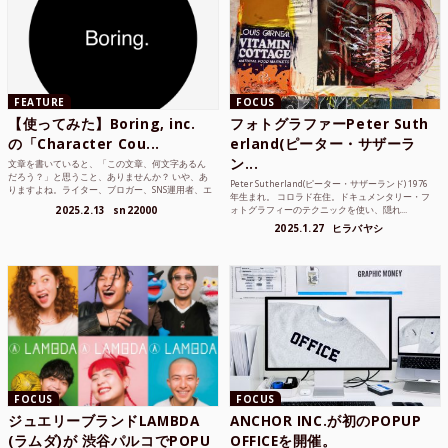
FEATURE
FOCUS
【使ってみた】Boring, inc.
フォトグラファーPeter Suth
の「Character Cou...
erland(ピーター・サザーラ
ン...
文章を書いていると、「この文章、何文字あるん
だろう？」と思うこと、ありませんか？ いや、あ
Peter Sutherland(ピーター・サザーランド) 1976
りますよね。ライター、ブロガー、SNS運用者、エ
年生まれ。 コロラド在住。ドキュメンタリー・フ
ンジニア、学生...
2025.2.13
sn22000
ォトグラフィーのテクニックを使い、隠れ...
2025.1.27
ヒラバヤシ
FOCUS
FOCUS
ジュエリーブランドLAMBDA
ANCHOR INC.が初のPOPUP
(ラムダ)が 渋谷パルコでPOPU
OFFICEを開催。