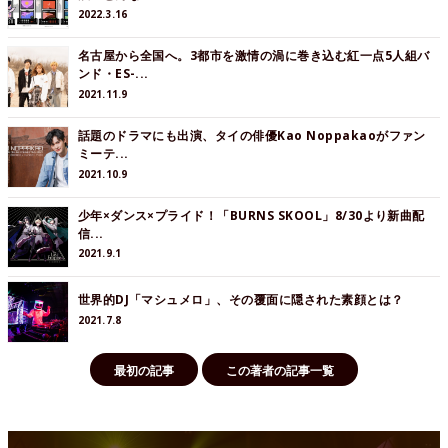
2022.3.16
名古屋から全国へ。3都市を激情の渦に巻き込む紅一点5人組バ
ンド・ES-...
2021.11.9
話題のドラマにも出演、タイの俳優Kao Noppakaoがファン
ミーテ...
2021.10.9
少年×ダンス×プライド！「BURNS SKOOL」8/30より新曲配
信...
2021.9.1
世界的DJ「マシュメロ」、その覆面に隠された素顔とは？
2021.7.8
最初の記事
この著者の記事一覧