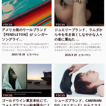
FOCUS
FOCUS
アメリカ発のウールブランド
ジュエリーブランド、ラムダか
【PENDLETON】が シンガー
ら今を生き抜くしなやかな人々
ソングライ...
の姿に重ねた ...
平井 大（ヒライダイ） https://hiraidai.com/サー
水中の気泡やしずくを球体で表現し、ジュエリー
フミュージックをベースに、オーガニックなライ
に昇華させて、水にたゆたうような浮遊感を感じ
フスタイルと、ウクレレ&ギター...
させるボールモチーフなどがモダンヴィンテージ
のような雰囲気も感じ...
2025.10.20
ヒラバヤシ
2025.9.29
ヒラバヤシ
FOCUS
FOCUS
ゴールドウイン東京本社にて、
シューズブランド、CAMINAN
フォトグラファー柏倉陽介によ
DO（カミナンド）からエクス