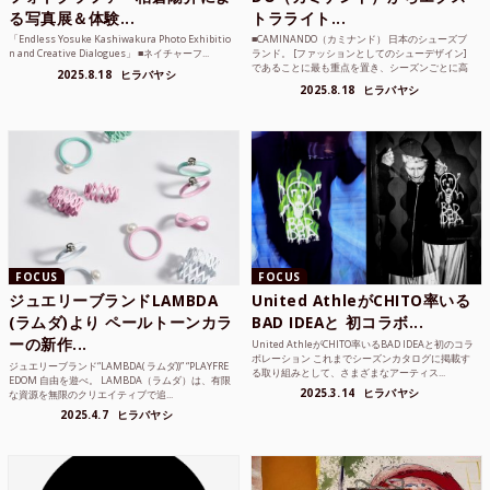
る写真展＆体験...
トラライト...
「Endless Yosuke Kashiwakura Photo Exhibitio
■CAMINANDO（カミナンド） 日本のシューズブ
n and Creative Dialogues」 ■ネイチャーフ...
ランド。 [ファッションとしてのシューデザイン]
であることに最も重点を置き、シーズンごとに高
2025.8.18
ヒラバヤシ
品質な素...
2025.8.18
ヒラバヤシ
FOCUS
FOCUS
ジュエリーブランドLAMBDA
United AthleがCHITO率いる
(ラムダ)より ペールトーンカラ
BAD IDEAと 初コラボ...
ーの新作...
United AthleがCHITO率いるBAD IDEAと初のコラ
ボレーション これまでシーズンカタログに掲載す
ジュエリーブランド“LAMBDA( ラムダ))” “PLAYFRE
る取り組みとして、さまざまなアーティス...
EDOM 自由を遊べ。 LAMBDA（ラムダ）は、有限
2025.3.14
ヒラバヤシ
な資源を無限のクリエイティブで追...
2025.4.7
ヒラバヤシ