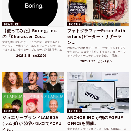
FEATURE
FOCUS
【使ってみた】Boring, inc.
フォトグラファーPeter Suth
の「Character Cou...
erland(ピーター・サザーラ
ン...
文章を書いていると、「この文章、何文字あるん
だろう？」と思うこと、ありませんか？ いや、あ
Peter Sutherland(ピーター・サザーランド) 1976
りますよね。ライター、ブロガー、SNS運用者、エ
年生まれ。 コロラド在住。ドキュメンタリー・フ
ンジニア、学生...
2025.2.13
sn22000
ォトグラフィーのテクニックを使い、隠れ...
2025.1.27
ヒラバヤシ
FOCUS
FOCUS
ジュエリーブランドLAMBDA
ANCHOR INC.が初のPOPUP
(ラムダ)が 渋谷パルコでPOPU
OFFICEを開催。
P S...
東京拠点のデザインオフィス、ANCHOR INC.。 ス