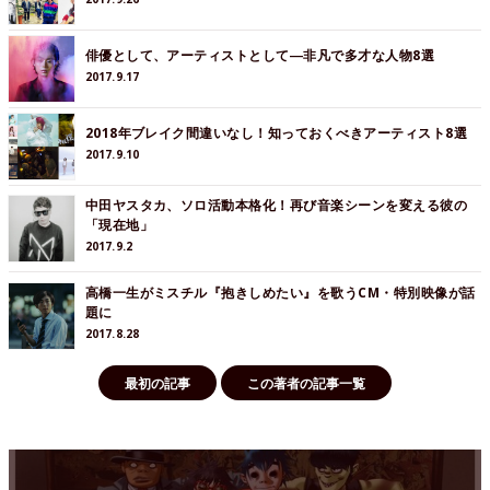
俳優として、アーティストとして―非凡で多才な人物8選
2017.9.17
2018年ブレイク間違いなし！知っておくべきアーティスト8選
2017.9.10
中田ヤスタカ、ソロ活動本格化！再び音楽シーンを変える彼の
「現在地」
2017.9.2
高橋一生がミスチル『抱きしめたい』を歌うCM・特別映像が話
題に
2017.8.28
最初の記事
この著者の記事一覧