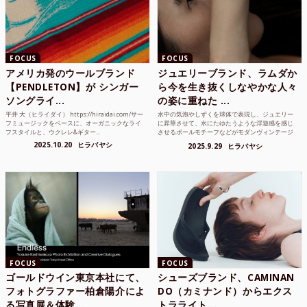
FOCUS
FOCUS
アメリカ発のウールブランド
ジュエリーブランド、ラムダか
【PENDLETON】が シンガー
ら今を生き抜くしなやかな人々
ソングライ...
の姿に重ねた ...
平井 大（ヒライダイ） https://hiraidai.com/サー
水中の気泡やしずくを球体で表現し、ジュエリー
フミュージックをベースに、オーガニックなライ
に昇華させて、水にたゆたうような浮遊感を感じ
フスタイルと、ウクレレ&ギター...
させるボールモチーフなどがモダンヴィンテージ
のような雰囲気も感じ...
2025.10.20
ヒラバヤシ
2025.9.29
ヒラバヤシ
FOCUS
FOCUS
ゴールドウイン東京本社にて、
シューズブランド、CAMINAN
フォトグラファー柏倉陽介によ
DO（カミナンド）からエクス
る写真展＆体験...
トラライト...