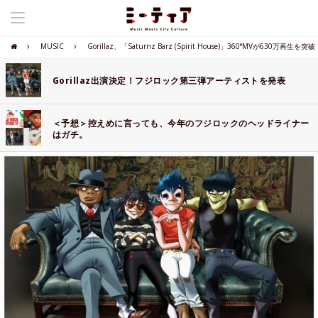
MUSIC
Gorillaz、「Saturnz Barz (Spirit House)」360°MVが630万再生を突破
Gorillaz出演決定！フジロック第三弾アーティストを発表
＜予想＞控えめに言っても、今年のフジロックのヘッドライナー
はガチ。