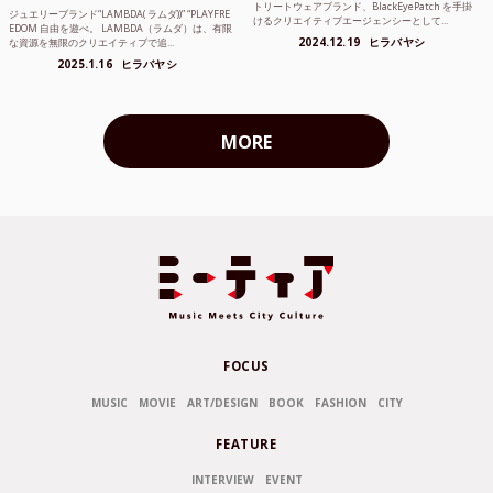
トリートウェアブランド、BlackEyePatch を手掛
ジュエリーブランド“LAMBDA( ラムダ))” “PLAYFRE
けるクリエイティブエージェンシーとして...
EDOM 自由を遊べ。 LAMBDA（ラムダ）は、有限
2024.12.19
ヒラバヤシ
な資源を無限のクリエイティブで追...
2025.1.16
ヒラバヤシ
MORE
FOCUS
MUSIC
MOVIE
ART/DESIGN
BOOK
FASHION
CITY
FEATURE
INTERVIEW
EVENT