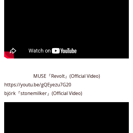
MUSE『Revolt』(Official Video)
https://youtu.be/gQEyezu7G20
björk『stonemilker』(Official Video)