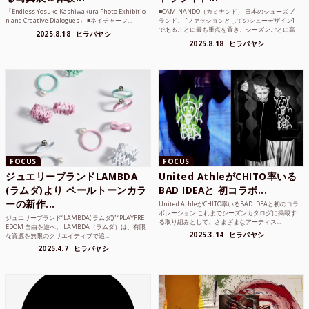
「Endless Yosuke Kashiwakura Photo Exhibitio
■CAMINANDO（カミナンド） 日本のシューズブ
n and Creative Dialogues」 ■ネイチャーフ...
ランド。 [ファッションとしてのシューデザイン]
であることに最も重点を置き、シーズンごとに高
2025.8.18
ヒラバヤシ
品質な素...
2025.8.18
ヒラバヤシ
FOCUS
FOCUS
ジュエリーブランドLAMBDA
United AthleがCHITO率いる
(ラムダ)より ペールトーンカラ
BAD IDEAと 初コラボ...
ーの新作...
United AthleがCHITO率いるBAD IDEAと初のコラ
ボレーション これまでシーズンカタログに掲載す
ジュエリーブランド“LAMBDA( ラムダ))” “PLAYFRE
る取り組みとして、さまざまなアーティス...
EDOM 自由を遊べ。 LAMBDA（ラムダ）は、有限
2025.3.14
ヒラバヤシ
な資源を無限のクリエイティブで追...
2025.4.7
ヒラバヤシ