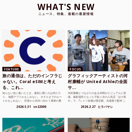
WHAT'S NEW
ニュース、特集、連載の最新情報
FEATURE
FOCUS
旅の通信は、ただのインフラじ
グラフィックアーティストの河
ゃない。Coral eSIMと考え
村康輔が United Athleの全面
る、これ...
サ...
知らない街に着いたとき、最初に開くのは何だろ
河村康輔とつながりのある仲間がビジュアルに登
う。 地図アプリかもしれない。 ホテルまでのルー
場。撮影場所となった千駄ヶ谷の人気店「ほそ島
トかもしれない。 空港から市内へ向かう電車の乗
や」で、Tシャツ各種が限定数、先着順で配布 こ
り方かもしれな...
れまでUnited...
2026.5.31
sn22000
2026.2.27
ヒラバヤシ