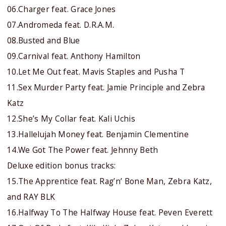
06.Charger feat. Grace Jones
07.Andromeda feat. D.R.A.M.
08.Busted and Blue
09.Carnival feat. Anthony Hamilton
10.Let Me Out feat. Mavis Staples and Pusha T
11.Sex Murder Party feat. Jamie Principle and Zebra
Katz
12.She’s My Collar feat. Kali Uchis
13.Hallelujah Money feat. Benjamin Clementine
14.We Got The Power feat. Jehnny Beth
Deluxe edition bonus tracks:
15.The Apprentice feat. Rag’n’ Bone Man, Zebra Katz,
and RAY BLK
16.Halfway To The Halfway House feat. Peven Everett