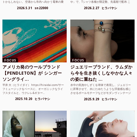
トかもしれない。 空港から市内へ向かう電車の乗
や」で、Tシャツ各種が限定数、先着順で配布 こ
り方かもしれな...
れまでUnited...
2026.5.31
sn22000
2026.2.27
ヒラバヤシ
FOCUS
FOCUS
アメリカ発のウールブランド
ジュエリーブランド、ラムダか
【PENDLETON】が シンガー
ら今を生き抜くしなやかな人々
ソングライ...
の姿に重ねた ...
平井 大（ヒライダイ） https://hiraidai.com/サー
水中の気泡やしずくを球体で表現し、ジュエリー
フミュージックをベースに、オーガニックなライ
に昇華させて、水にたゆたうような浮遊感を感じ
フスタイルと、ウクレレ&ギター...
させるボールモチーフなどがモダンヴィンテージ
のような雰囲気も感じ...
2025.10.20
ヒラバヤシ
2025.9.29
ヒラバヤシ