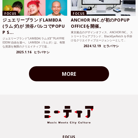
FOCUS
FOCUS
ジュエリーブランドLAMBDA
ANCHOR INC.が初のPOPUP
(ラムダ)が 渋谷パルコでPOPU
OFFICEを開催。
P S...
東京拠点のデザインオフィス、ANCHOR INC.。 ス
トリートウェアブランド、BlackEyePatch を手掛
ジュエリーブランド“LAMBDA( ラムダ))” “PLAYFRE
けるクリエイティブエージェンシーとして...
EDOM 自由を遊べ。 LAMBDA（ラムダ）は、有限
2024.12.19
ヒラバヤシ
な資源を無限のクリエイティブで追...
2025.1.16
ヒラバヤシ
MORE
FOCUS