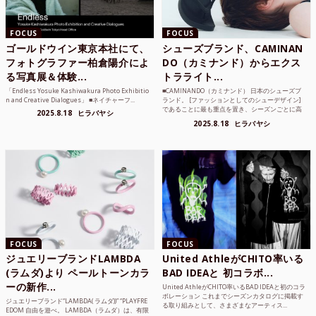
FOCUS
FOCUS
ゴールドウイン東京本社にて、
シューズブランド、CAMINAN
フォトグラファー柏倉陽介によ
DO（カミナンド）からエクス
る写真展＆体験...
トラライト...
「Endless Yosuke Kashiwakura Photo Exhibitio
■CAMINANDO（カミナンド） 日本のシューズブ
n and Creative Dialogues」 ■ネイチャーフ...
ランド。 [ファッションとしてのシューデザイン]
であることに最も重点を置き、シーズンごとに高
2025.8.18
ヒラバヤシ
品質な素...
2025.8.18
ヒラバヤシ
FOCUS
FOCUS
ジュエリーブランドLAMBDA
United AthleがCHITO率いる
(ラムダ)より ペールトーンカラ
BAD IDEAと 初コラボ...
ーの新作...
United AthleがCHITO率いるBAD IDEAと初のコラ
ボレーション これまでシーズンカタログに掲載す
ジュエリーブランド“LAMBDA( ラムダ))” “PLAYFRE
る取り組みとして、さまざまなアーティス...
EDOM 自由を遊べ。 LAMBDA（ラムダ）は、有限