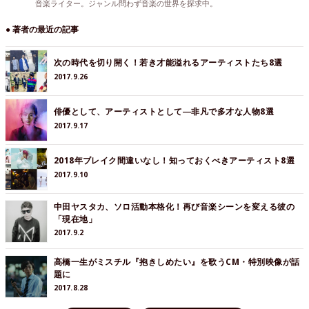
音楽ライター。ジャンル問わず音楽の世界を探求中。
● 著者の最近の記事
次の時代を切り開く！若き才能溢れるアーティストたち8選
2017.9.26
俳優として、アーティストとして―非凡で多才な人物8選
2017.9.17
2018年ブレイク間違いなし！知っておくべきアーティスト8選
2017.9.10
中田ヤスタカ、ソロ活動本格化！再び音楽シーンを変える彼の
「現在地」
2017.9.2
高橋一生がミスチル『抱きしめたい』を歌うCM・特別映像が話
題に
2017.8.28