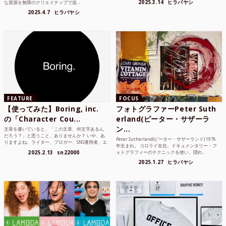
2025.3.14
ヒラバヤシ
な資源を無限のクリエイティブで追...
2025.4.7
ヒラバヤシ
FEATURE
FOCUS
【使ってみた】Boring, inc.
フォトグラファーPeter Suth
の「Character Cou...
erland(ピーター・サザーラ
ン...
文章を書いていると、「この文章、何文字あるん
だろう？」と思うこと、ありませんか？ いや、あ
Peter Sutherland(ピーター・サザーランド) 1976
りますよね。ライター、ブロガー、SNS運用者、エ
年生まれ。 コロラド在住。ドキュメンタリー・フ
ンジニア、学生...
2025.2.13
sn22000
ォトグラフィーのテクニックを使い、隠れ...
2025.1.27
ヒラバヤシ