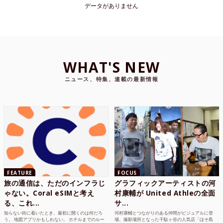
データがありません
WHAT'S NEW
ニュース、特集、連載の最新情報
FEATURE
FOCUS
旅の通信は、ただのインフラじ
グラフィックアーティストの河
ゃない。Coral eSIMと考え
村康輔が United Athleの全面
る、これ...
サ...
知らない街に着いたとき、最初に開くのは何だろ
河村康輔とつながりのある仲間がビジュアルに登
う。 地図アプリかもしれない。 ホテルまでのルー
場。撮影場所となった千駄ヶ谷の人気店「ほそ島