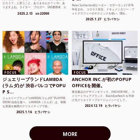
だろう？」と思うこと、ありませんか？ いや、あ
Peter Sutherland(ピーター・サザーランド) 1976
りますよね。ライター、ブロガー、SNS運用者、エ
年生まれ。 コロラド在住。ドキュメンタリー・フ
ンジニア、学生...
2025.2.13
sn22000
ォトグラフィーのテクニックを使い、隠れ...
2025.1.27
ヒラバヤシ
FOCUS
FOCUS
ジュエリーブランドLAMBDA
ANCHOR INC.が初のPOPUP
(ラムダ)が 渋谷パルコでPOPU
OFFICEを開催。
P S...
東京拠点のデザインオフィス、ANCHOR INC.。 ス
トリートウェアブランド、BlackEyePatch を手掛
ジュエリーブランド“LAMBDA( ラムダ))” “PLAYFRE
けるクリエイティブエージェンシーとして...
EDOM 自由を遊べ。 LAMBDA（ラムダ）は、有限
2024.12.19
ヒラバヤシ
な資源を無限のクリエイティブで追...
2025.1.16
ヒラバヤシ
MORE