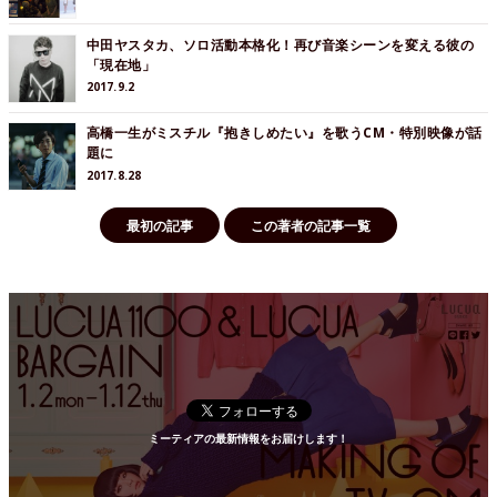
中田ヤスタカ、ソロ活動本格化！再び音楽シーンを変える彼の
「現在地」
2017.9.2
高橋一生がミスチル『抱きしめたい』を歌うCM・特別映像が話
題に
2017.8.28
最初の記事
この著者の記事一覧
ミーティアの最新情報をお届けします！