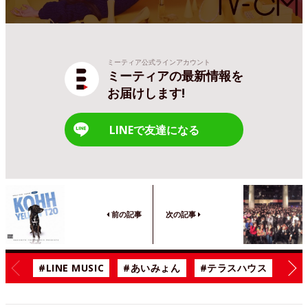
ミーティア公式ラインアカウント
ミーティアの最新情報を
お届けします!
LINEで友達になる
前の記事
次の記事
#LINE MUSIC
#あいみょん
#テラスハウス
#漫