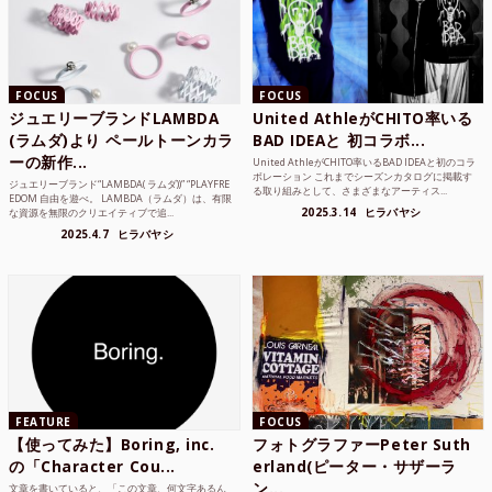
FOCUS
FOCUS
ジュエリーブランドLAMBDA
United AthleがCHITO率いる
(ラムダ)より ペールトーンカラ
BAD IDEAと 初コラボ...
ーの新作...
United AthleがCHITO率いるBAD IDEAと初のコラ
ボレーション これまでシーズンカタログに掲載す
ジュエリーブランド“LAMBDA( ラムダ))” “PLAYFRE
る取り組みとして、さまざまなアーティス...
EDOM 自由を遊べ。 LAMBDA（ラムダ）は、有限
2025.3.14
ヒラバヤシ
な資源を無限のクリエイティブで追...
2025.4.7
ヒラバヤシ
FEATURE
FOCUS
【使ってみた】Boring, inc.
フォトグラファーPeter Suth
の「Character Cou...
erland(ピーター・サザーラ
ン...
文章を書いていると、「この文章、何文字あるん