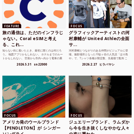
FEATURE
FOCUS
旅の通信は、ただのインフラじ
グラフィックアーティストの河
ゃない。Coral eSIMと考え
村康輔が United Athleの全面
る、これ...
サ...
知らない街に着いたとき、最初に開くのは何だろ
河村康輔とつながりのある仲間がビジュアルに登
う。 地図アプリかもしれない。 ホテルまでのルー
場。撮影場所となった千駄ヶ谷の人気店「ほそ島
トかもしれない。 空港から市内へ向かう電車の乗
や」で、Tシャツ各種が限定数、先着順で配布 こ
り方かもしれな...
れまでUnited...
2026.5.31
sn22000
2026.2.27
ヒラバヤシ
FOCUS
FOCUS
アメリカ発のウールブランド
ジュエリーブランド、ラムダか
【PENDLETON】が シンガー
ら今を生き抜くしなやかな人々
ソングライ...
の姿に重ねた ...