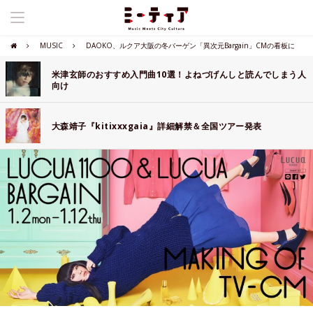
MUSIC
DAOKO、ルクア大阪の冬バーゲン「異次元Bargain」CMの看板に
米津玄師のおすすめ入門曲10選！よねづげんしと読んでしまう人
向け
大森靖子『kitixxxgaia』詳細解禁＆全国ツアー発表