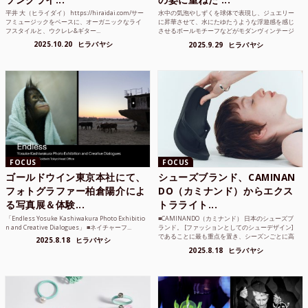
平井 大（ヒライダイ） https://hiraidai.com/サー
水中の気泡やしずくを球体で表現し、ジュエリー
フミュージックをベースに、オーガニックなライ
に昇華させて、水にたゆたうような浮遊感を感じ
フスタイルと、ウクレレ&ギター...
させるボールモチーフなどがモダンヴィンテージ
のような雰囲気も感じ...
2025.10.20
ヒラバヤシ
2025.9.29
ヒラバヤシ
FOCUS
FOCUS
ゴールドウイン東京本社にて、
シューズブランド、CAMINAN
フォトグラファー柏倉陽介によ
DO（カミナンド）からエクス
る写真展＆体験...
トラライト...
「Endless Yosuke Kashiwakura Photo Exhibitio
■CAMINANDO（カミナンド） 日本のシューズブ
n and Creative Dialogues」 ■ネイチャーフ...
ランド。 [ファッションとしてのシューデザイン]
であることに最も重点を置き、シーズンごとに高
2025.8.18
ヒラバヤシ
品質な素...
2025.8.18
ヒラバヤシ