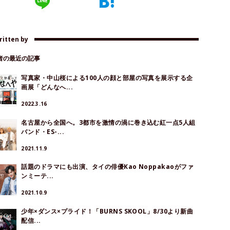
ritten by
著者の最近の記事
写真家・中山桜による100人の顔と部屋の写真を展示する企
画展「どんなへ...
2022.3.16
名古屋から全国へ。3都市を激情の渦に巻き込む紅一点5人組
バンド・ES-...
2021.11.9
話題のドラマにも出演、タイの俳優Kao Noppakaoがファ
ンミーテ...
2021.10.9
少年×ダンス×プライド！「BURNS SKOOL」8/30より新曲
配信...