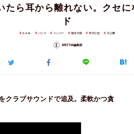
一度聴いたら耳から離れない。クセ
ド
D.A.N.
バンド
メンバー
桜木大悟
市川仁也
川上輝
MEETIA編集部
をクラブサウンドで追及。柔軟かつ貪