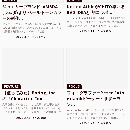
FOCUS
FOCUS
ジュエリーブランドLAMBDA
United AthleがCHITO率いる
(ラムダ)より ペールトーンカラ
BAD IDEAと 初コラボ...
ーの新作...
United AthleがCHITO率いるBAD IDEAと初のコラ
ボレーション これまでシーズンカタログに掲載す
ジュエリーブランド“LAMBDA( ラムダ))” “PLAYFRE
る取り組みとして、さまざまなアーティス...
EDOM 自由を遊べ。 LAMBDA（ラムダ）は、有限
2025.3.14
ヒラバヤシ
な資源を無限のクリエイティブで追...
2025.4.7
ヒラバヤシ
FEATURE
FOCUS
【使ってみた】Boring, inc.
フォトグラファーPeter Suth
の「Character Cou...
erland(ピーター・サザーラ
ン...
文章を書いていると、「この文章、何文字あるん
だろう？」と思うこと、ありませんか？ いや、あ
Peter Sutherland(ピーター・サザーランド) 1976
りますよね。ライター、ブロガー、SNS運用者、エ
年生まれ。 コロラド在住。ドキュメンタリー・フ
ンジニア、学生...
2025.2.13
sn22000
ォトグラフィーのテクニックを使い、隠れ...
2025.1.27
ヒラバヤシ