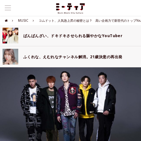
MUSIC
コムドット、人気急上昇の秘密とは？ 高い企画力で新世代のトップYouT
ばんばんざい、ドキドキさせられる賑やかなYouTuber
ふくれな、えむれなチャンネル解消。21歳決意の再出発