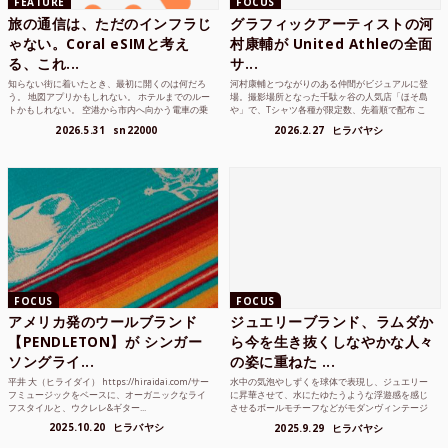
FEATURE
FOCUS
旅の通信は、ただのインフラじ
グラフィックアーティストの河
ゃない。Coral eSIMと考え
村康輔が United Athleの全面
る、これ...
サ...
知らない街に着いたとき、最初に開くのは何だろ
河村康輔とつながりのある仲間がビジュアルに登
う。 地図アプリかもしれない。 ホテルまでのルー
場。撮影場所となった千駄ヶ谷の人気店「ほそ島
トかもしれない。 空港から市内へ向かう電車の乗
や」で、Tシャツ各種が限定数、先着順で配布 こ
り方かもしれな...
れまでUnited...
2026.5.31
sn22000
2026.2.27
ヒラバヤシ
FOCUS
FOCUS
アメリカ発のウールブランド
ジュエリーブランド、ラムダか
【PENDLETON】が シンガー
ら今を生き抜くしなやかな人々
ソングライ...
の姿に重ねた ...
平井 大（ヒライダイ） https://hiraidai.com/サー
水中の気泡やしずくを球体で表現し、ジュエリー
フミュージックをベースに、オーガニックなライ
に昇華させて、水にたゆたうような浮遊感を感じ
フスタイルと、ウクレレ&ギター...
させるボールモチーフなどがモダンヴィンテージ
のような雰囲気も感じ...
2025.10.20
ヒラバヤシ
2025.9.29
ヒラバヤシ