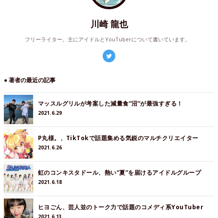
川崎 龍也
フリーライター。主にアイドルとYouTuberについて書いています。
● 著者の最近の記事
マッスルグリルが考案した減量食”沼”が最強すぎる！
2021.6.29
P丸様。、TikTokで話題集める気鋭のマルチクリエイター
2021.6.26
虹のコンキスタドール、熱い“夏”を届けるアイドルグループ
2021.6.18
ヒヨごん、芸人並のトーク力で話題のコメディ系YouTuber
2021.6.13