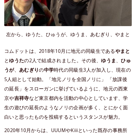
左から、ゆうた、ひゅうが、ゆうま、あむぎり、やまと
コムドットは、2018年10月に地元の同級生である
やまと
と
ゆうた
の2人で結成されました。その後、
ゆうま
、
ひゅ
うが
、
あむぎり
の
中学
時代の同級生3人が加入し、現在の
5人組として始動。「地元ノリを全国ノリに」 「放課後
の延長」をスローガンに挙げているように、地元の西東
京や
吉祥寺
など東京都内を活動の中心としています、学
生の遊びの延長のようなノリの企画が多く、とにかく面
白いと思ったものを投稿するというスタンスが魅力。
2020年10月からは、UUUMやKiiiといった既存の事務所