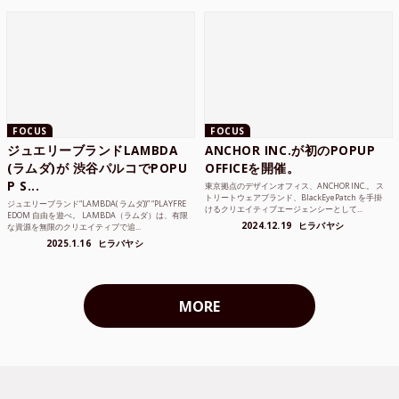
FOCUS
FOCUS
ジュエリーブランドLAMBDA
ANCHOR INC.が初のPOPUP
(ラムダ)が 渋谷パルコでPOPU
OFFICEを開催。
P S...
東京拠点のデザインオフィス、ANCHOR INC.。 ス
トリートウェアブランド、BlackEyePatch を手掛
ジュエリーブランド“LAMBDA( ラムダ))” “PLAYFRE
けるクリエイティブエージェンシーとして...
EDOM 自由を遊べ。 LAMBDA（ラムダ）は、有限
2024.12.19
ヒラバヤシ
な資源を無限のクリエイティブで追...
2025.1.16
ヒラバヤシ
MORE