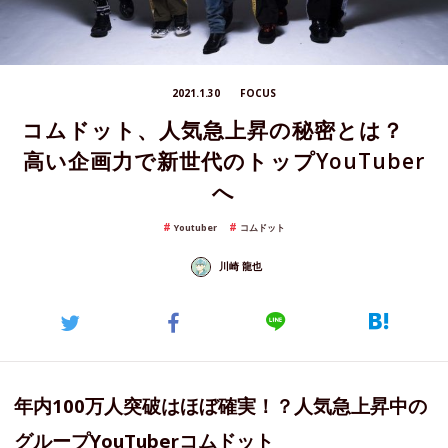
2021.1.30
FOCUS
コムドット、人気急上昇の秘密とは？
高い企画力で新世代のトップYouTuber
へ
Youtuber
コムドット
川崎 龍也
年内100万人突破はほぼ確実！？人気急上昇中の
グループYouTuberコムドット