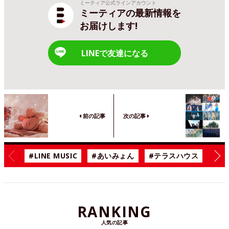
ミーティア公式ラインアカウント
ミーティアの最新情報を
お届けします!
LINEで友達になる
前の記事
次の記事
#LINE MUSIC
#あいみょん
#テラスハウス
#漫
RANKING
人気の記事