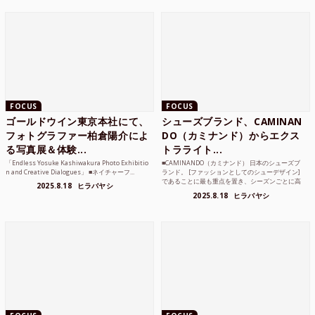
FOCUS
FOCUS
ゴールドウイン東京本社にて、
シューズブランド、CAMINAN
フォトグラファー柏倉陽介によ
DO（カミナンド）からエクス
る写真展＆体験...
トラライト...
「Endless Yosuke Kashiwakura Photo Exhibitio
■CAMINANDO（カミナンド） 日本のシューズブ
n and Creative Dialogues」 ■ネイチャーフ...
ランド。 [ファッションとしてのシューデザイン]
であることに最も重点を置き、シーズンごとに高
2025.8.18
ヒラバヤシ
品質な素...
2025.8.18
ヒラバヤシ