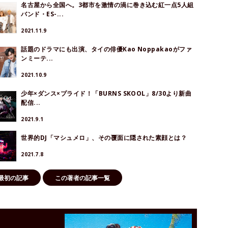
名古屋から全国へ。3都市を激情の渦に巻き込む紅一点5人組
バンド・ES-...
2021.11.9
話題のドラマにも出演、タイの俳優Kao Noppakaoがファ
ンミーテ...
2021.10.9
少年×ダンス×プライド！「BURNS SKOOL」8/30より新曲
配信...
2021.9.1
世界的DJ「マシュメロ」、その覆面に隠された素顔とは？
2021.7.8
最初の記事
この著者の記事一覧