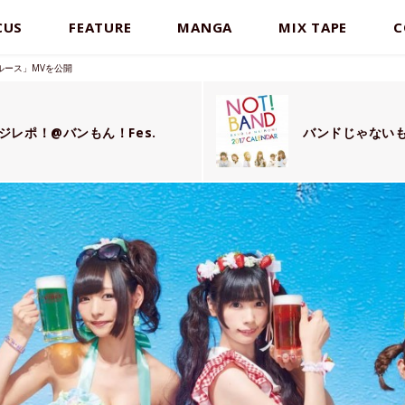
CUS
FEATURE
MANGA
MIX TAPE
C
ルース」MVを公開
レポ！@バンもん！Fes.
バンドじゃない