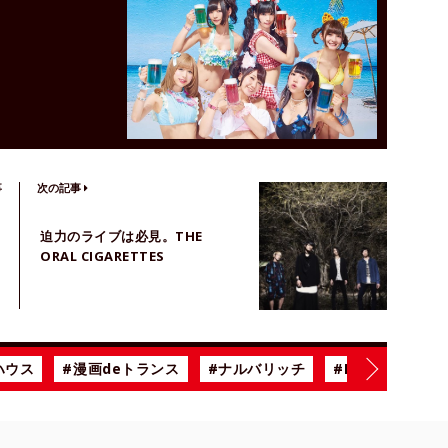
！
事
次の記事
迫力のライブは必見。THE
ORAL CIGARETTES
ハウス
#漫画deトランス
#ナルバリッチ
#BiSH
#雨の