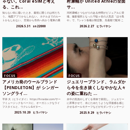
ゃない。Coral eSIMと考え
村康輔が United Athleの全面
る、これ...
サ...
知らない街に着いたとき、最初に開くのは何だろ
河村康輔とつながりのある仲間がビジュアルに登
う。 地図アプリかもしれない。 ホテルまでのルー
場。撮影場所となった千駄ヶ谷の人気店「ほそ島
トかもしれない。 空港から市内へ向かう電車の乗
や」で、Tシャツ各種が限定数、先着順で配布 こ
り方かもしれな...
れまでUnited...
2026.5.31
sn22000
2026.2.27
ヒラバヤシ
FOCUS
FOCUS
アメリカ発のウールブランド
ジュエリーブランド、ラムダか
【PENDLETON】が シンガー
ら今を生き抜くしなやかな人々
ソングライ...
の姿に重ねた ...
平井 大（ヒライダイ） https://hiraidai.com/サー
水中の気泡やしずくを球体で表現し、ジュエリー
フミュージックをベースに、オーガニックなライ
に昇華させて、水にたゆたうような浮遊感を感じ
フスタイルと、ウクレレ&ギター...
させるボールモチーフなどがモダンヴィンテージ
のような雰囲気も感じ...
2025.10.20
ヒラバヤシ
2025.9.29
ヒラバヤシ