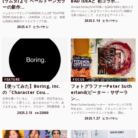
(ラムダ)より ペールトーンカラ
BAD IDEAと 初コラボ...
ーの新作...
United AthleがCHITO率いるBAD IDEAと初のコラ
ボレーション これまでシーズンカタログに掲載す
ジュエリーブランド“LAMBDA( ラムダ))” “PLAYFRE
る取り組みとして、さまざまなアーティス...
EDOM 自由を遊べ。 LAMBDA（ラムダ）は、有限
2025.3.14
ヒラバヤシ
な資源を無限のクリエイティブで追...
2025.4.7
ヒラバヤシ
FEATURE
FOCUS
【使ってみた】Boring, inc.
フォトグラファーPeter Suth
の「Character Cou...
erland(ピーター・サザーラ
ン...
文章を書いていると、「この文章、何文字あるん
だろう？」と思うこと、ありませんか？ いや、あ
Peter Sutherland(ピーター・サザーランド) 1976
りますよね。ライター、ブロガー、SNS運用者、エ
年生まれ。 コロラド在住。ドキュメンタリー・フ
ンジニア、学生...
2025.2.13
sn22000
ォトグラフィーのテクニックを使い、隠れ...
2025.1.27
ヒラバヤシ