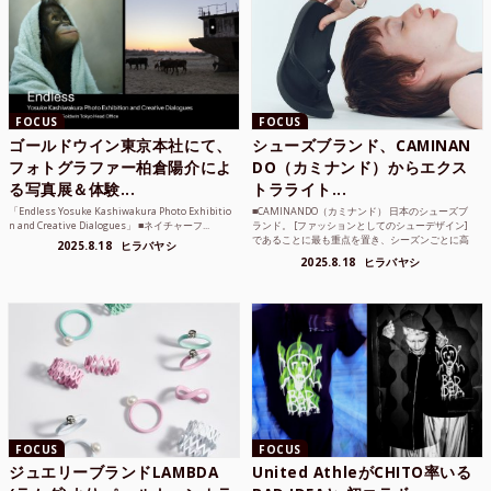
FOCUS
FOCUS
ゴールドウイン東京本社にて、
シューズブランド、CAMINAN
フォトグラファー柏倉陽介によ
DO（カミナンド）からエクス
る写真展＆体験...
トラライト...
「Endless Yosuke Kashiwakura Photo Exhibitio
■CAMINANDO（カミナンド） 日本のシューズブ
n and Creative Dialogues」 ■ネイチャーフ...
ランド。 [ファッションとしてのシューデザイン]
であることに最も重点を置き、シーズンごとに高
2025.8.18
ヒラバヤシ
品質な素...
2025.8.18
ヒラバヤシ
FOCUS
FOCUS
ジュエリーブランドLAMBDA
United AthleがCHITO率いる