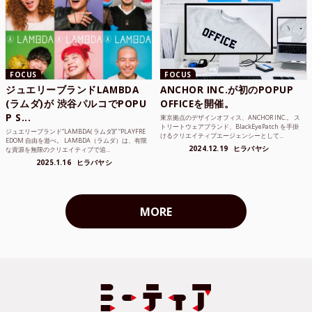
FOCUS
FOCUS
ジュエリーブランドLAMBDA
ANCHOR INC.が初のPOPUP
(ラムダ)が 渋谷パルコでPOPU
OFFICEを開催。
P S...
東京拠点のデザインオフィス、ANCHOR INC.。 ス
トリートウェアブランド、BlackEyePatch を手掛
ジュエリーブランド“LAMBDA( ラムダ))” “PLAYFRE
けるクリエイティブエージェンシーとして...
EDOM 自由を遊べ。 LAMBDA（ラムダ）は、有限
2024.12.19
ヒラバヤシ
な資源を無限のクリエイティブで追...
2025.1.16
ヒラバヤシ
MORE