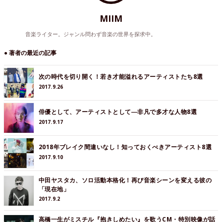
MIIM
音楽ライター。ジャンル問わず音楽の世界を探求中。
● 著者の最近の記事
次の時代を切り開く！若き才能溢れるアーティストたち8選
2017.9.26
俳優として、アーティストとして―非凡で多才な人物8選
2017.9.17
2018年ブレイク間違いなし！知っておくべきアーティスト8選
2017.9.10
中田ヤスタカ、ソロ活動本格化！再び音楽シーンを変える彼の
「現在地」
2017.9.2
高橋一生がミスチル『抱きしめたい』を歌うCM・特別映像が話