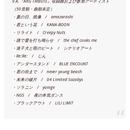
V.A.『AKG TRIBUTE』収録曲および参加アーティスト
（50音順・曲順未定）
・夏の日、残像 / amazarashi
・君という花 / KANA-BOON
・リライト / Creepy Nuts
・踵で愛を打ち鳴らせ / the chef cooks me
・迷子犬と雨のビート / シナリオアート
・Re:Re: / じん
・アンダースタンド / BLUE ENCOUNT
・君の街まで / never young beach
・未来の破片 / 04 Limited Sazabys
・ソラニン / yonige
・NGS / 夜の本気ダンス
・ブラックアウト / LILI LIMIT