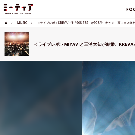
FO
MUSIC
＜ライブレポ＞KREVA主催「908 FES」が908秒でわかる：夏フェス
＜ライブレポ＞MIYAVIと三浦大知が結婚、KREV