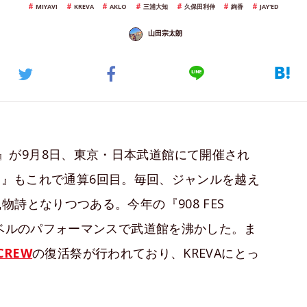
MIYAVI
KREVA
AKLO
三浦大知
久保田利伸
絢香
JAY'ED
山田宗太朗
』が9月8日、東京・日本武道館にて開催され
FES』もこれで通算6回目。毎回、ジャンルを越え
詩となりつつある。今年の『908 FES
レベルのパフォーマンスで武道館を沸かした。ま
 CREW
の復活祭が行われており、KREVAにとっ