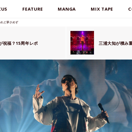
CUS
FEATURE
MANGA
MIX TAPE
C
終われど夢さめず
Aが祝福？15周年レポ
三浦大知が積み