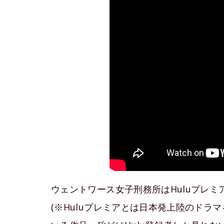
ウェントワース女子刑務所はHuluプレ
(※Huluプレミアとは日本発上陸のドラ