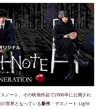
スノート。その映画作品で2006年に公開され
後の世界となっている
新作
「デスノート Light