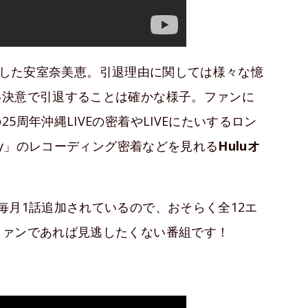
と発表した安室奈美恵。引退理由に関しては様々な憶
い決意で引退することは確かな様子。ファンに
周年沖縄LIVEの密着やLIVEにたいするロン
lly」のレコーディング密着などを見れる
Huluオ
毎月1話追加されているので、おそらく全12エ
ファンであれば見逃したくない番組です！