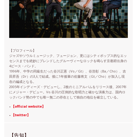
【プロフィール】
ジャズやソウルミュージック、フュージョン、更にはシティポップス的なエッ
センスまでを絶妙にブレンドしたグルーヴィーなロックを鳴らす京都府出身の
4ピース・バンド。
1996年、中学の同級⽣だった谷川正憲（Vo／Gt）、谷浩彰（Ba／Cho）、吉
田昇吾（Dr）の3人で結成。後に1年後輩の佐藤将文（Gt／Cho）が加入し現
在の編成となる。
2005年インディーズ・デビューし、2枚のミニアルバムをリリース後、2007年
にメジャー・デビュー。Vo.谷川の圧倒的な歌唱⼒と確かな演奏⼒は、国内ロ
ックバンド勢の中でも唯一無二の存在として独自の地位を確立している。
-
【official website】
-
【twitter】
【告知】