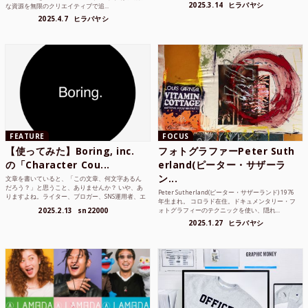
2025.3.14
ヒラバヤシ
な資源を無限のクリエイティブで追...
2025.4.7
ヒラバヤシ
FEATURE
FOCUS
【使ってみた】Boring, inc.
フォトグラファーPeter Suth
の「Character Cou...
erland(ピーター・サザーラ
ン...
文章を書いていると、「この文章、何文字あるん
だろう？」と思うこと、ありませんか？ いや、あ
Peter Sutherland(ピーター・サザーランド) 1976
りますよね。ライター、ブロガー、SNS運用者、エ
年生まれ。 コロラド在住。ドキュメンタリー・フ
ンジニア、学生...
2025.2.13
sn22000
ォトグラフィーのテクニックを使い、隠れ...
2025.1.27
ヒラバヤシ