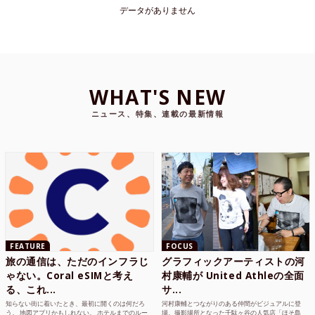
データがありません
WHAT'S NEW
ニュース、特集、連載の最新情報
FEATURE
FOCUS
旅の通信は、ただのインフラじ
グラフィックアーティストの河
ゃない。Coral eSIMと考え
村康輔が United Athleの全面
る、これ...
サ...
知らない街に着いたとき、最初に開くのは何だろ
河村康輔とつながりのある仲間がビジュアルに登
う。 地図アプリかもしれない。 ホテルまでのルー
場。撮影場所となった千駄ヶ谷の人気店「ほそ島