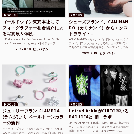
FOCUS
FOCUS
ゴールドウイン東京本社にて、
シューズブランド、CAMINAN
フォトグラファー柏倉陽介によ
DO（カミナンド）からエクス
る写真展＆体験...
トラライト...
「Endless Yosuke Kashiwakura Photo Exhibitio
■CAMINANDO（カミナンド） 日本のシューズブ
n and Creative Dialogues」 ■ネイチャーフ...
ランド。 [ファッションとしてのシューデザイン]
であることに最も重点を置き、シーズンごとに高
2025.8.18
ヒラバヤシ
品質な素...
2025.8.18
ヒラバヤシ
FOCUS
FOCUS
ジュエリーブランドLAMBDA
United AthleがCHITO率いる
(ラムダ)より ペールトーンカラ
BAD IDEAと 初コラボ...
ーの新作...
United AthleがCHITO率いるBAD IDEAと初のコラ
ボレーション これまでシーズンカタログに掲載す
ジュエリーブランド“LAMBDA( ラムダ))” “PLAYFRE
る取り組みとして、さまざまなアーティス...
EDOM 自由を遊べ。 LAMBDA（ラムダ）は、有限