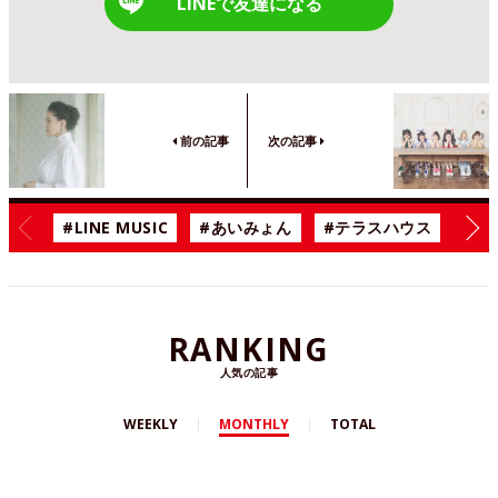
LINEで友達になる
前の記事
次の記事
#LINE MUSIC
#あいみょん
#テラスハウス
#漫
RANKING
人気の記事
WEEKLY
MONTHLY
TOTAL