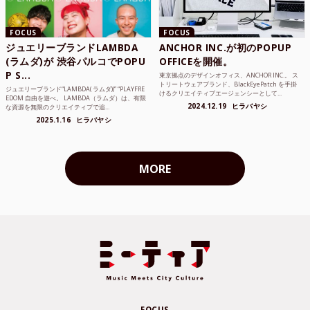
FOCUS
FOCUS
ジュエリーブランドLAMBDA
ANCHOR INC.が初のPOPUP
(ラムダ)が 渋谷パルコでPOPU
OFFICEを開催。
P S...
東京拠点のデザインオフィス、ANCHOR INC.。 ス
トリートウェアブランド、BlackEyePatch を手掛
ジュエリーブランド“LAMBDA( ラムダ))” “PLAYFRE
けるクリエイティブエージェンシーとして...
EDOM 自由を遊べ。 LAMBDA（ラムダ）は、有限
2024.12.19
ヒラバヤシ
な資源を無限のクリエイティブで追...
2025.1.16
ヒラバヤシ
MORE
FOCUS