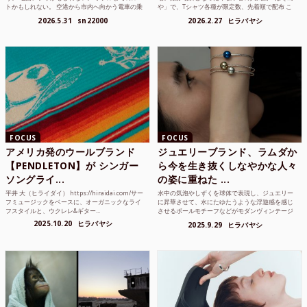
トかもしれない。 空港から市内へ向かう電車の乗
や」で、Tシャツ各種が限定数、先着順で配布 こ
り方かもしれな...
れまでUnited...
2026.5.31
sn22000
2026.2.27
ヒラバヤシ
FOCUS
FOCUS
アメリカ発のウールブランド
ジュエリーブランド、ラムダか
【PENDLETON】が シンガー
ら今を生き抜くしなやかな人々
ソングライ...
の姿に重ねた ...
平井 大（ヒライダイ） https://hiraidai.com/サー
水中の気泡やしずくを球体で表現し、ジュエリー
フミュージックをベースに、オーガニックなライ
に昇華させて、水にたゆたうような浮遊感を感じ
フスタイルと、ウクレレ&ギター...
させるボールモチーフなどがモダンヴィンテージ
のような雰囲気も感じ...
2025.10.20
ヒラバヤシ
2025.9.29
ヒラバヤシ