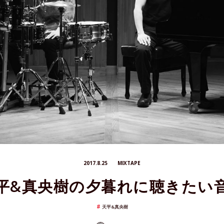
2017.8.25
MIXTAPE
平&真央樹の夕暮れに聴きたい
天平&真央樹