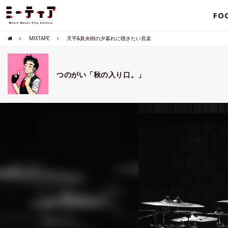
FO
MIXTAPE
天平&真央樹の夕暮れに聴きたい音楽
つのがい「秋の入り口。」