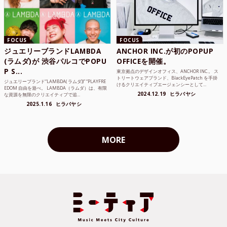
FOCUS
FOCUS
ジュエリーブランドLAMBDA
ANCHOR INC.が初のPOPUP
(ラムダ)が 渋谷パルコでPOPU
OFFICEを開催。
P S...
東京拠点のデザインオフィス、ANCHOR INC.。 ス
トリートウェアブランド、BlackEyePatch を手掛
ジュエリーブランド“LAMBDA( ラムダ))” “PLAYFRE
けるクリエイティブエージェンシーとして...
EDOM 自由を遊べ。 LAMBDA（ラムダ）は、有限
2024.12.19
ヒラバヤシ
な資源を無限のクリエイティブで追...
2025.1.16
ヒラバヤシ
MORE