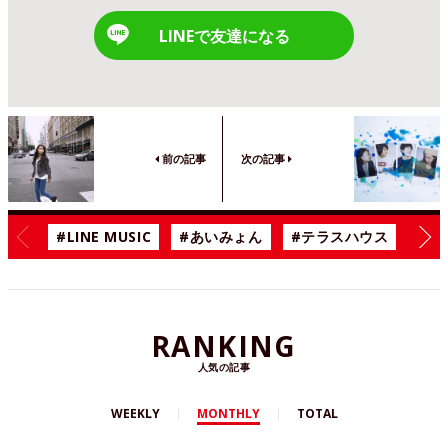
LINEで友達になる
前の記事
次の記事
#LINE MUSIC
#あいみょん
#テラスハウス
#漫
RANKING
人気の記事
WEEKLY
MONTHLY
TOTAL