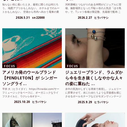
知らない街に着いたとき、最初に開くのは何だろ
河村康輔とつながりのある仲間がビジュアルに登
う。 地図アプリかもしれない。 ホテルまでのルー
場。撮影場所となった千駄ヶ谷の人気店「ほそ島
トかもしれない。 空港から市内へ向かう電車の乗
や」で、Tシャツ各種が限定数、先着順で配布 こ
り方かもしれな...
れまでUnited...
2026.5.31
sn22000
2026.2.27
ヒラバヤシ
FOCUS
FOCUS
アメリカ発のウールブランド
ジュエリーブランド、ラムダか
【PENDLETON】が シンガー
ら今を生き抜くしなやかな人々
ソングライ...
の姿に重ねた ...
平井 大（ヒライダイ） https://hiraidai.com/サー
水中の気泡やしずくを球体で表現し、ジュエリー
フミュージックをベースに、オーガニックなライ
に昇華させて、水にたゆたうような浮遊感を感じ
フスタイルと、ウクレレ&ギター...
させるボールモチーフなどがモダンヴィンテージ
のような雰囲気も感じ...
2025.10.20
ヒラバヤシ
2025.9.29
ヒラバヤシ