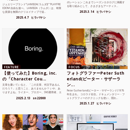
ボレーション これまでシーズンカタログに掲載す
ジュエリーブランド“LAMBDA( ラムダ))” “PLAYFRE
る取り組みとして、さまざまなアーティス...
EDOM 自由を遊べ。 LAMBDA（ラムダ）は、有限
2025.3.14
ヒラバヤシ
な資源を無限のクリエイティブで追...
2025.4.7
ヒラバヤシ
FEATURE
FOCUS
【使ってみた】Boring, inc.
フォトグラファーPeter Suth
の「Character Cou...
erland(ピーター・サザーラ
ン...
文章を書いていると、「この文章、何文字あるん
だろう？」と思うこと、ありませんか？ いや、あ
Peter Sutherland(ピーター・サザーランド) 1976
りますよね。ライター、ブロガー、SNS運用者、エ
年生まれ。 コロラド在住。ドキュメンタリー・フ
ンジニア、学生...
2025.2.13
sn22000
ォトグラフィーのテクニックを使い、隠れ...
2025.1.27
ヒラバヤシ