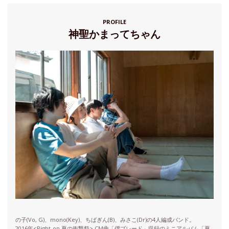
PROFILE
神聖かまってちゃん
の子(Vo, G)、mono(Key)、ちばぎん(B)、みさこ(Dr)の4人編成バンド。
2016年<Right-on 夏の衝撃祭> CM曲「僕ブレード」収録のミニアルバム「夏.