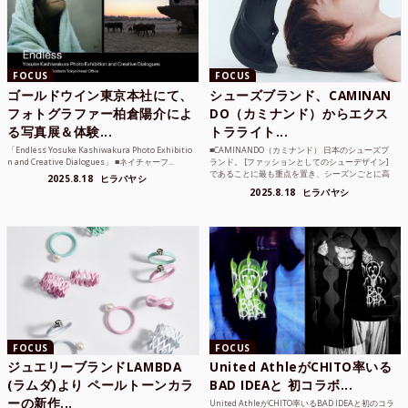
FOCUS
FOCUS
ゴールドウイン東京本社にて、
シューズブランド、CAMINAN
フォトグラファー柏倉陽介によ
DO（カミナンド）からエクス
る写真展＆体験...
トラライト...
「Endless Yosuke Kashiwakura Photo Exhibitio
■CAMINANDO（カミナンド） 日本のシューズブ
n and Creative Dialogues」 ■ネイチャーフ...
ランド。 [ファッションとしてのシューデザイン]
であることに最も重点を置き、シーズンごとに高
2025.8.18
ヒラバヤシ
品質な素...
2025.8.18
ヒラバヤシ
FOCUS
FOCUS
ジュエリーブランドLAMBDA
United AthleがCHITO率いる
(ラムダ)より ペールトーンカラ
BAD IDEAと 初コラボ...
ーの新作...
United AthleがCHITO率いるBAD IDEAと初のコラ