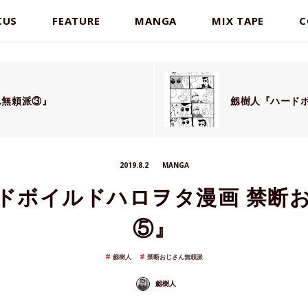
CUS
FEATURE
MANGA
MIX TAPE
C
ん無頼派③』
劔樹人『ハード
2019.8.2
MANGA
ドボイルドハロヲタ漫画 禁断
⑤』
劔樹人
禁断おじさん無頼派
劔樹人