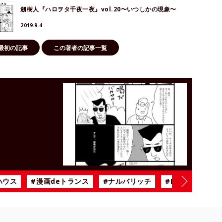
劔樹人『ハロヲタ千夜一夜』vol.20〜いつしかの現象〜
2019.9.4
最初の記事
この著者の記事一覧
！
ハウス
#漫画deトランス
#ナルバリッチ
#BiSH
#雨の