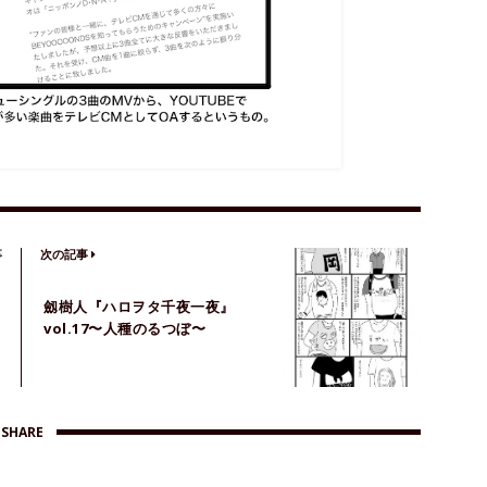
事
次の記事
劔樹人『ハロヲタ千夜一夜』
vol.17〜人種のるつぼ〜
SHARE