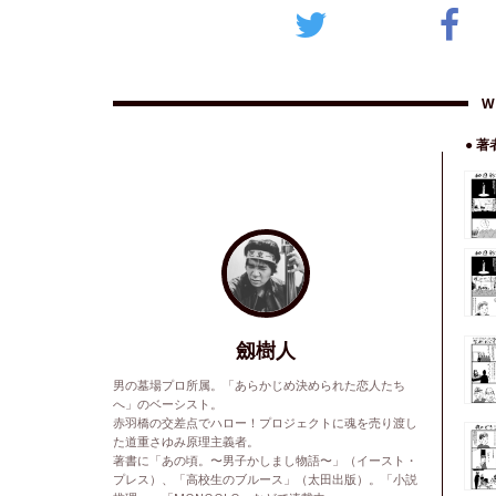
W
● 
劔樹人
男の墓場プロ所属。「あらかじめ決められた恋人たち
へ」のベーシスト。
赤羽橋の交差点でハロー！プロジェクトに魂を売り渡し
た道重さゆみ原理主義者。
著書に「あの頃。〜男子かしまし物語〜」（イースト・
プレス）、「高校生のブルース」（太田出版）。「小説