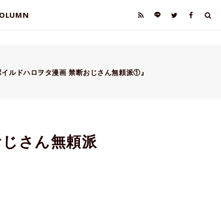
OLUMN
ボイルドハロヲタ漫画 禁断おじさん無頼派①』
おじさん無頼派