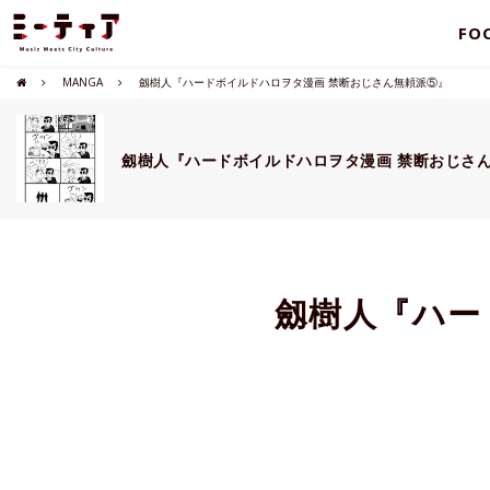
FO
MANGA
劔樹人『ハードボイルドハロヲタ漫画 禁断おじさん無頼派⑤』
劔樹人『ハードボイルドハロヲタ漫画 禁断おじさ
劔樹人『ハー