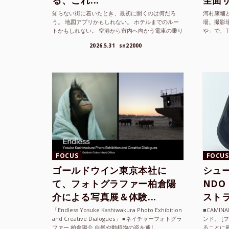
る、これ...
全面サ.
知らない街に着いたとき、最初に開くのは何だろ
河村康輔
う。 地図アプリかもしれない。 ホテルまでのルー
場。撮影
トかもしれない。 空港から市内へ向かう電車の乗り
や」で、
方かもしれない。 あるいは、ひとまず音楽を流し
までUni
2026.5.31
sn22000
て、その街の空...
ざまな...
FOCUS
FOCUS
ゴールドウイン東京本社に
シュー
て、フォトグラファー柏倉陽
ND
介による写真展＆体験...
ストラ
「Endless Yosuke Kashiwakura Photo Exhibition
■CAMI
and Creative Dialogues」 ■ネイチャーフォトグラ
ンド。 [
ファー 柏倉陽介 自然や動植物の姿を通し...
ることに