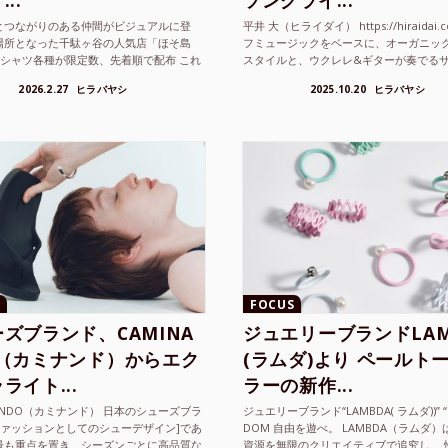
..
ソングライ...
とつながりのある仲間がビジュアルに登
平井 大（ヒライダイ） https://hiraidai.
場所となった千駄ヶ谷の人気店「ほそ島
フミュージックをベースに、オーガニッ
Tシャツ各種が限定数、先着順で配布 これ
スタイルと、ウクレレ&ギターが奏でる
ted Athle（ユナイテッドアスレ）は、さま
注目を集めるシンガ ーソングラ...
2026.2.27
ヒラバヤシ
2025.10.20
ヒラバヤシ
FOCUS
ズブランド、CAMINA
ジュエリーブランドLAM
O（カミナンド）からエク
(ラムダ)より ペールト
ライト...
ラーの新作...
NANDO（カミナンド） 日本のシューズブラ
ジュエリーブランド“LAMBDA( ラムダ))” “P
ファッションとしてのシューデザイン]であ
DOM 自由を遊べ。 LAMBDA（ラムダ
最も重点を置き、シーズンごとに高品質な
資源を無限のクリエイティブで追究し、 