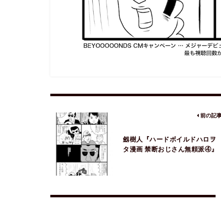
前の記
劔樹人『ハードボイルドハロヲ
タ漫画 禁断おじさん無頼派④』