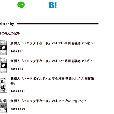
ritten by
著者の最近の記事
劔樹人『ハロヲタ千夜一夜』vol.23〜和田彩花さァン②〜
2019.11.4
劔樹人『ハロヲタ千夜一夜』vol.22〜和田彩花さァン①〜
2019.11.2
劔樹人『ハードボイルドハロヲタ漫画 禁断おじさん無頼派
⑥』
2019.10.31
劔樹人『ハロヲタ千夜一夜』vol.21〜夜のできごと〜
2019.10.29