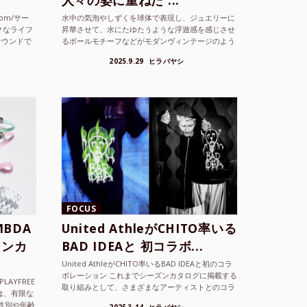
人々の姿に重ねた ...
com/サー
水中の気泡やしずくを球体で表現し、ジュエリーに
クなライフ
昇華させて、水にたゆたうような浮遊感を感じさせ
サウンドで
るボールモチーフなどがモダンヴィンテージのよう
な雰囲気も感じさせるLAMBDA の新しいコレクシ
2025.9.29
ヒラバヤシ
ョンを202...
FOCUS
BDA
United AthleがCHITO率いる
ーンカ
BAD IDEAと 初コラボ...
United AthleがCHITO率いるBAD IDEAと初のコラ
ボレーション これまでシーズンカタログに掲載する
LAYFREE
取り組みとして、さまざまなアーティストとのコラ
）は、有限な
ボレーションアイテムを製品見本として作...
性別や年齢