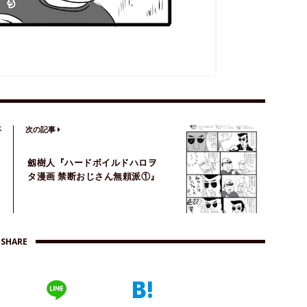
事
次の記事
劔樹人『ハードボイルドハロヲ
タ漫画 禁断おじさん無頼派①』
SHARE