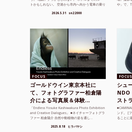
トかもしれない。 空港から市内へ向かう電車の乗り
や」で、
方かもしれない。 あるいは、ひとまず音楽を流し
までUni
2026.5.31
sn22000
て、その街の空...
ざまな...
FOCUS
FOCUS
ゴールドウイン東京本社に
シュー
て、フォトグラファー柏倉陽
ND
介による写真展＆体験...
ストラ
「Endless Yosuke Kashiwakura Photo Exhibition
■CAMI
and Creative Dialogues」 ■ネイチャーフォトグラ
ンド。 [
ファー 柏倉陽介 自然や動植物の姿を通し...
ることに
素材を厳
2025.8.18
ヒラバヤシ
メキ...