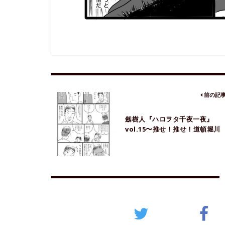
前の記
劔樹人『ハロヲタ千夜一夜』
vol.15〜推せ！推せ！道頓堀川
（その3）〜