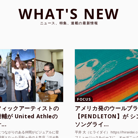
WHAT'S NEW
ニュース、特集、連載の最新情報
FOCUS
フィックアーティストの
アメリカ発のウールブ
が United Athleの
【PENDLETON】が 
..
ソングライ...
とつながりのある仲間がビジュアルに登
平井 大（ヒライダイ） https://hiraidai.
場所となった千駄ヶ谷の人気店「ほそ島
フミュージックをベースに、オーガニッ