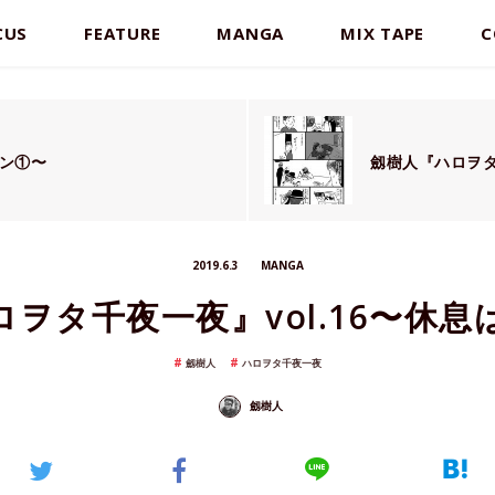
CUS
FEATURE
MANGA
MIX TAPE
C
ァン①〜
劔樹人『ハロヲタ
2019.6.3
MANGA
ヲタ千夜一夜』vol.16〜休
劔樹人
ハロヲタ千夜一夜
劔樹人