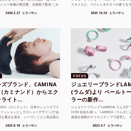
Tシャツ各種が限定数、先着順で配布 これ
スタイルと、ウクレレ&ギターが奏でる
ted Athle（ユナイテッドアスレ）は、さま
注目を集めるシンガ ーソングラ...
2026.2.27
ヒラバヤシ
2025.10.20
ヒラバヤシ
FOCUS
ズブランド、CAMINA
ジュエリーブランドLAM
O（カミナンド）からエク
(ラムダ)より ペールト
ライト...
ラーの新作...
NANDO（カミナンド） 日本のシューズブラ
ジュエリーブランド“LAMBDA( ラムダ))” “P
ファッションとしてのシューデザイン]であ
DOM 自由を遊べ。 LAMBDA（ラムダ
最も重点を置き、シーズンごとに高品質な
資源を無限のクリエイティブで追究し、 
選し、伝統的な靴作りの技術を今でも持つ
の枠を超えボーダレスなジュエリ...
2025.8.18
ヒラバヤシ
2025.4.7
ヒラバヤシ