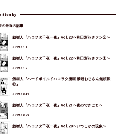
ritten by
著者の最近の記事
劔樹人『ハロヲタ千夜一夜』vol.23〜和田彩花さァン②〜
2019.11.4
劔樹人『ハロヲタ千夜一夜』vol.22〜和田彩花さァン①〜
2019.11.2
劔樹人『ハードボイルドハロヲタ漫画 禁断おじさん無頼派
⑥』
2019.10.31
劔樹人『ハロヲタ千夜一夜』vol.21〜夜のできごと〜
2019.10.29
劔樹人『ハロヲタ千夜一夜』vol.20〜いつしかの現象〜