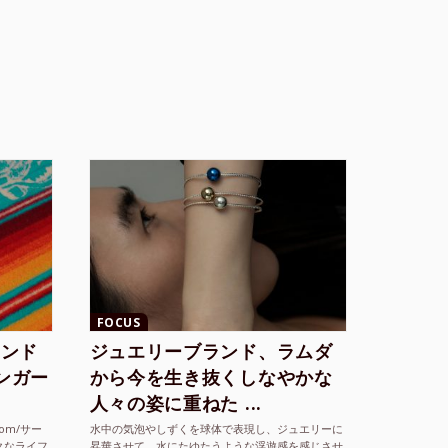
FOCUS
ランド
ジュエリーブランド、ラムダ
シンガー
から今を生き抜くしなやかな
人々の姿に重ねた ...
com/サー
水中の気泡やしずくを球体で表現し、ジュエリーに
クなライフ
昇華させて、水にたゆたうような浮遊感を感じさせ