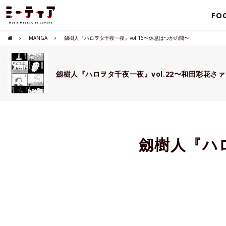
FO
MANGA
劔樹人『ハロヲタ千夜一夜』vol.16〜休息はつかの間〜
劔樹人『ハロヲタ千夜一夜』vol.22〜和田彩花さ
劔樹人『ハロ