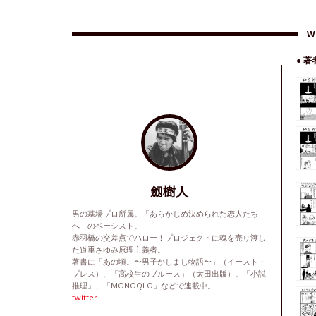
W
● 
劔樹人
男の墓場プロ所属。「あらかじめ決められた恋人たち
へ」のベーシスト。
赤羽橋の交差点でハロー！プロジェクトに魂を売り渡し
た道重さゆみ原理主義者。
著書に「あの頃。〜男子かしまし物語〜」（イースト・
プレス）、「高校生のブルース」（太田出版）。「小説
推理」、「MONOQLO」などで連載中。
twitter