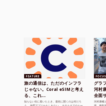
FEATURE
FOCUS
旅の通信は、ただのインフラ
グラ
じゃない。Coral eSIMと考え
河村康輔
る、これ...
全面サ.
知らない街に着いたとき、最初に開くのは何だろ
河村康輔
う。 地図アプリかもしれない。 ホテルまでのルー
場。撮影