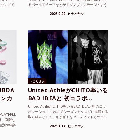
サウンドで
るボールモチーフなどがモダンヴィンテージのよう
な雰囲気も感じさせるLAMBDA の新しいコレクシ
2025.9.29
ヒラバヤシ
ョンを202...
FOCUS
BDA
United AthleがCHITO率いる
ーンカ
BAD IDEAと 初コラボ...
United AthleがCHITO率いるBAD IDEAと初のコラ
ボレーション これまでシーズンカタログに掲載する
LAYFREE
取り組みとして、さまざまなアーティストとのコラ
）は、有限な
ボレーションアイテムを製品見本として作...
性別や年齢
2025.3.14
ヒラバヤシ