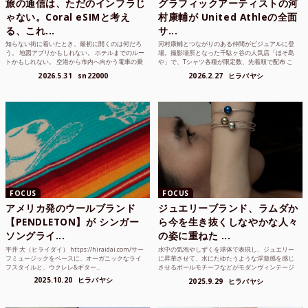
旅の通信は、ただのインフラじ
グラフィックアーティストの河
ゃない。Coral eSIMと考え
村康輔が United Athleの全面
る、これ...
サ...
知らない街に着いたとき、最初に開くのは何だろ
河村康輔とつながりのある仲間がビジュアルに登
う。 地図アプリかもしれない。 ホテルまでのルー
場。撮影場所となった千駄ヶ谷の人気店「ほそ島
トかもしれない。 空港から市内へ向かう電車の乗
や」で、Tシャツ各種が限定数、先着順で配布 こ
り方かもしれな...
れまでUnited...
2026.5.31
sn22000
2026.2.27
ヒラバヤシ
FOCUS
FOCUS
アメリカ発のウールブランド
ジュエリーブランド、ラムダか
【PENDLETON】が シンガー
ら今を生き抜くしなやかな人々
ソングライ...
の姿に重ねた ...
平井 大（ヒライダイ） https://hiraidai.com/サー
水中の気泡やしずくを球体で表現し、ジュエリー
フミュージックをベースに、オーガニックなライ
に昇華させて、水にたゆたうような浮遊感を感じ
フスタイルと、ウクレレ&ギター...
させるボールモチーフなどがモダンヴィンテージ
のような雰囲気も感じ...
2025.10.20
ヒラバヤシ
2025.9.29
ヒラバヤシ