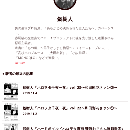
劔樹人
男の墓場プロ所属。「あらかじめ決められた恋人たちへ」のベーシス
ト。
赤羽橋の交差点でハロー！プロジェクトに魂を売り渡した道重さゆみ
原理主義者。
著書に「あの頃。〜男子かしまし物語〜」（イースト・プレス）、
「高校生のブルース」（太田出版）。「小説推理」、
「MONOQLO」などで連載中。
twitter
● 著者の最近の記事
劔樹人『ハロヲタ千夜一夜』vol.23〜和田彩花さァン②〜
2019.11.4
劔樹人『ハロヲタ千夜一夜』vol.22〜和田彩花さァン①〜
2019.11.2
劔樹人『ハードボイルドハロヲタ漫画 禁断おじさん無頼派⑥』