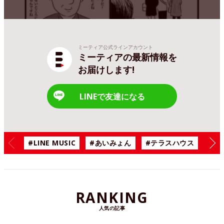
ミーティア公式ラインアカウント
ミーティアの最新情報を
お届けします!
LINEで友達になる
#LINE MUSIC
#あいみょん
#テラスハウス
#漫
RANKING
人気の記事