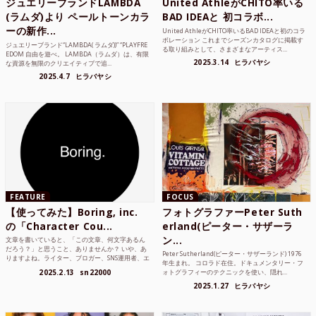
ジュエリーブランドLAMBDA
United AthleがCHITO率いる
(ラムダ)より ペールトーンカラ
BAD IDEAと 初コラボ...
ーの新作...
United AthleがCHITO率いるBAD IDEAと初のコラ
ボレーション これまでシーズンカタログに掲載す
ジュエリーブランド“LAMBDA( ラムダ))” “PLAYFRE
る取り組みとして、さまざまなアーティス...
EDOM 自由を遊べ。 LAMBDA（ラムダ）は、有限
2025.3.14
ヒラバヤシ
な資源を無限のクリエイティブで追...
2025.4.7
ヒラバヤシ
FEATURE
FOCUS
【使ってみた】Boring, inc.
フォトグラファーPeter Suth
の「Character Cou...
erland(ピーター・サザーラ
ン...
文章を書いていると、「この文章、何文字あるん
だろう？」と思うこと、ありませんか？ いや、あ
Peter Sutherland(ピーター・サザーランド) 1976
りますよね。ライター、ブロガー、SNS運用者、エ
年生まれ。 コロラド在住。ドキュメンタリー・フ
ンジニア、学生...
2025.2.13
sn22000
ォトグラフィーのテクニックを使い、隠れ...
2025.1.27
ヒラバヤシ