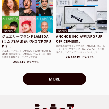
FOCUS
FOCUS
ジュエリーブランドLAMBDA
ANCHOR INC.が初のPOPUP
(ラムダ)が 渋谷パルコでPOPU
OFFICEを開催。
P S...
東京拠点のデザインオフィス、ANCHOR INC.。 ス
トリートウェアブランド、BlackEyePatch を手掛
ジュエリーブランド“LAMBDA( ラムダ))” “PLAYFRE
けるクリエイティブエージェンシーとして...
EDOM 自由を遊べ。 LAMBDA（ラムダ）は、有限
2024.12.19
ヒラバヤシ
な資源を無限のクリエイティブで追...
2025.1.16
ヒラバヤシ
MORE