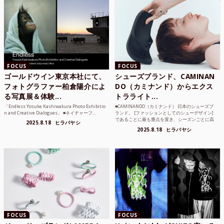
FOCUS
FOCUS
ゴールドウイン東京本社にて、
シューズブランド、CAMINAN
フォトグラファー柏倉陽介によ
DO（カミナンド）からエクス
る写真展＆体験...
トラライト...
「Endless Yosuke Kashiwakura Photo Exhibitio
■CAMINANDO（カミナンド） 日本のシューズブ
n and Creative Dialogues」 ■ネイチャーフ...
ランド。 [ファッションとしてのシューデザイン]
であることに最も重点を置き、シーズンごとに高
2025.8.18
ヒラバヤシ
品質な素...
2025.8.18
ヒラバヤシ
FOCUS
FOCUS