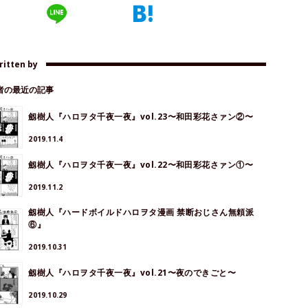
ritten by
著者の最近の記事
劔樹人『ハロヲタ千夜一夜』vol.23〜和田彩花さァン②〜
2019.11.4
劔樹人『ハロヲタ千夜一夜』vol.22〜和田彩花さァン①〜
2019.11.2
劔樹人『ハードボイルドハロヲタ漫画 禁断おじさん無頼派
⑥』
2019.10.31
劔樹人『ハロヲタ千夜一夜』vol.21〜夜のできごと〜
2019.10.29