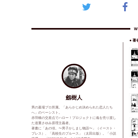
W
● 
劔樹人
男の墓場プロ所属。「あらかじめ決められた恋人たち
へ」のベーシスト。
赤羽橋の交差点でハロー！プロジェクトに魂を売り渡し
た道重さゆみ原理主義者。
著書に「あの頃。〜男子かしまし物語〜」（イースト・
プレス）、「高校生のブルース」（太田出版）。「小説