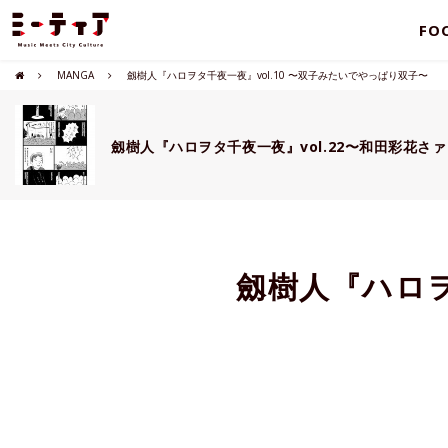
FO
MANGA
劔樹人『ハロヲタ千夜一夜』vol.10 〜双子みたいでやっぱり双子〜
劔樹人『ハロヲタ千夜一夜』vol.22〜和田彩花さ
劔樹人『ハロヲ