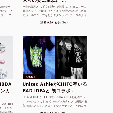
人々の姿に重ねた ...
com/サー
水中の気泡やしずくを球体で表現し、ジュエリーに
クなライフ
昇華させて、水にたゆたうような浮遊感を感じさせ
サウンドで
るボールモチーフなどがモダンヴィンテージのよう
な雰囲気も感じさせるLAMBDA の新しいコレクシ
2025.9.29
ヒラバヤシ
ョンを202...
FOCUS
BDA
United AthleがCHITO率いる
ーンカ
BAD IDEAと 初コラボ...
United AthleがCHITO率いるBAD IDEAと初のコラ
ボレーション これまでシーズンカタログに掲載する
LAYFREE
取り組みとして、さまざまなアーティストとのコラ
）は、有限な
ボレーションアイテムを製品見本として作...
性別や年齢