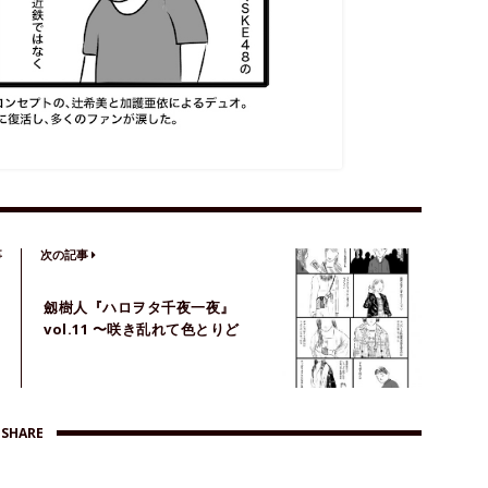
事
次の記事
劔樹人『ハロヲタ千夜一夜』
vol.11 〜咲き乱れて色とりど
り〜
SHARE