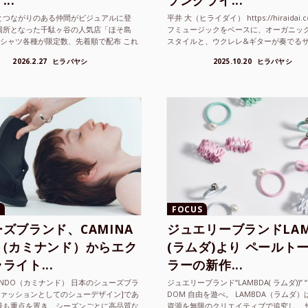
..
ソングライ...
とつながりのある仲間がビジュアルに登
平井 大（ヒライダイ） https://hiraidai.
場所となった千駄ヶ谷の人気店「ほそ島
フミュージックをベースに、オーガニッ
Tシャツ各種が限定数、先着順で配布 これ
スタイルと、ウクレレ&ギターが奏でる
ted Athle（ユナイテッドアスレ）は、さま
注目を集めるシンガ ーソングラ...
2026.2.27
ヒラバヤシ
2025.10.20
ヒラバヤシ
FOCUS
ズブランド、CAMINA
ジュエリーブランドLAM
O（カミナンド）からエク
(ラムダ)より ペールト
ライト...
ラーの新作...
NANDO（カミナンド） 日本のシューズブラ
ジュエリーブランド“LAMBDA( ラムダ))” “P
ファッションとしてのシューデザイン]であ
DOM 自由を遊べ。 LAMBDA（ラムダ
最も重点を置き、シーズンごとに高品質な
資源を無限のクリエイティブで追究し、 