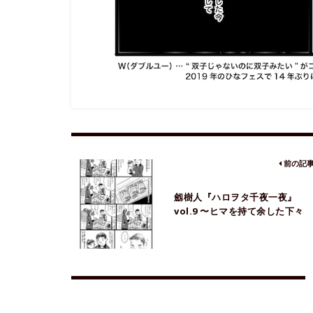
前の記
劔樹人『ハロヲタ千夜一夜』
vol.9 〜ヒマを持て余した下々
の遊び〜