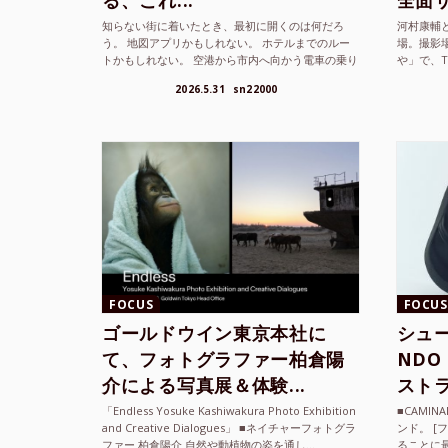
る、これ...
全面サ.
知らない街に着いたとき、最初に開くのは何だろ
河村康輔
う。 地図アプリかもしれない。 ホテルまでのルー
場。撮影
トかもしれない。 空港から市内へ向かう電車の乗り
や」で、
方かもしれない。 あるいは、ひとまず音楽を流し
までUni
2026.5.31
sn22000
て、その街の空...
ざまな...
FOCUS
FOCUS
ゴールドウイン東京本社に
シュー
て、フォトグラファー柏倉陽
ND
介による写真展＆体験...
ストラ
「Endless Yosuke Kashiwakura Photo Exhibition
■CAMI
and Creative Dialogues」 ■ネイチャーフォトグラ
ンド。 [
ファー 柏倉陽介 自然や動植物の姿を通し...
ることに