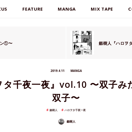
CUS
FEATURE
MANGA
MIX TAPE
C
ァン①〜
劔樹人『ハロヲタ
2019.4.11
MANGA
タ千夜一夜』vol.10 〜双子
双子〜
劔樹人
ハロヲタ千夜一夜
劔樹人