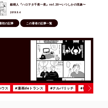
劔樹人『ハロヲタ千夜一夜』vol.20〜いつしかの現象〜
2019.9.4
最初の記事
この著者の記事一覧
！
ハウス
#漫画deトランス
#ナルバリッチ
#BiSH
#雨の