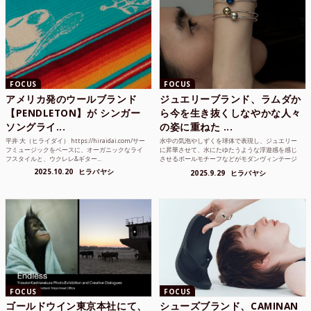
FOCUS
FOCUS
アメリカ発のウールブランド
ジュエリーブランド、ラムダか
【PENDLETON】が シンガー
ら今を生き抜くしなやかな人々
ソングライ...
の姿に重ねた ...
平井 大（ヒライダイ） https://hiraidai.com/サー
水中の気泡やしずくを球体で表現し、ジュエリー
フミュージックをベースに、オーガニックなライ
に昇華させて、水にたゆたうような浮遊感を感じ
フスタイルと、ウクレレ&ギター...
させるボールモチーフなどがモダンヴィンテージ
のような雰囲気も感じ...
2025.10.20
ヒラバヤシ
2025.9.29
ヒラバヤシ
FOCUS
FOCUS
ゴールドウイン東京本社にて、
シューズブランド、CAMINAN