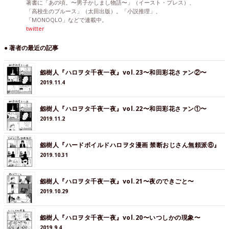
著書に「あの頃。〜男子かしまし物語〜」（イースト・プレス）、
「高校生のブルース」（太田出版）。「小説推理」、
「MONOQLO」などで連載中。
twitter
● 著者の最近の記事
劔樹人『ハロヲタ千夜一夜』vol.23〜和田彩花さァン②〜
2019.11.4
劔樹人『ハロヲタ千夜一夜』vol.22〜和田彩花さァン①〜
2019.11.2
劔樹人『ハードボイルドハロヲタ漫画 禁断おじさん無頼派⑥』
2019.10.31
劔樹人『ハロヲタ千夜一夜』vol.21〜夜のできごと〜
2019.10.29
劔樹人『ハロヲタ千夜一夜』vol.20〜いつしかの現象〜
2019.9.4