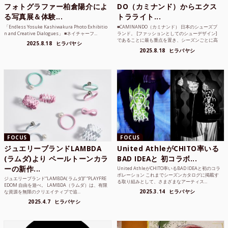
フォトグラファー柏倉陽介によ
DO（カミナンド）からエクス
る写真展＆体験...
トラライト...
「Endless Yosuke Kashiwakura Photo Exhibitio
■CAMINANDO（カミナンド） 日本のシューズブ
n and Creative Dialogues」 ■ネイチャーフ...
ランド。 [ファッションとしてのシューデザイン]
であることに最も重点を置き、シーズンごとに高
2025.8.18
ヒラバヤシ
品質な素...
2025.8.18
ヒラバヤシ
FOCUS
FOCUS
ジュエリーブランドLAMBDA
United AthleがCHITO率いる
(ラムダ)より ペールトーンカラ
BAD IDEAと 初コラボ...
ーの新作...
United AthleがCHITO率いるBAD IDEAと初のコラ
ボレーション これまでシーズンカタログに掲載す
ジュエリーブランド“LAMBDA( ラムダ))” “PLAYFRE
る取り組みとして、さまざまなアーティス...
EDOM 自由を遊べ。 LAMBDA（ラムダ）は、有限
2025.3.14
ヒラバヤシ
な資源を無限のクリエイティブで追...
2025.4.7
ヒラバヤシ