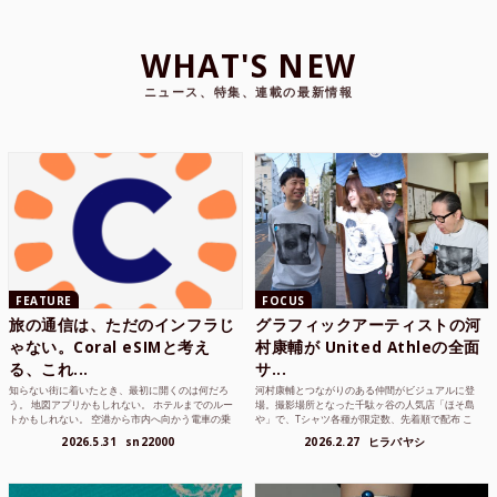
WHAT'S NEW
ニュース、特集、連載の最新情報
FEATURE
FOCUS
旅の通信は、ただのインフラじ
グラフィックアーティストの河
ゃない。Coral eSIMと考え
村康輔が United Athleの全面
る、これ...
サ...
知らない街に着いたとき、最初に開くのは何だろ
河村康輔とつながりのある仲間がビジュアルに登
う。 地図アプリかもしれない。 ホテルまでのルー
場。撮影場所となった千駄ヶ谷の人気店「ほそ島
トかもしれない。 空港から市内へ向かう電車の乗
や」で、Tシャツ各種が限定数、先着順で配布 こ
り方かもしれな...
れまでUnited...
2026.5.31
sn22000
2026.2.27
ヒラバヤシ