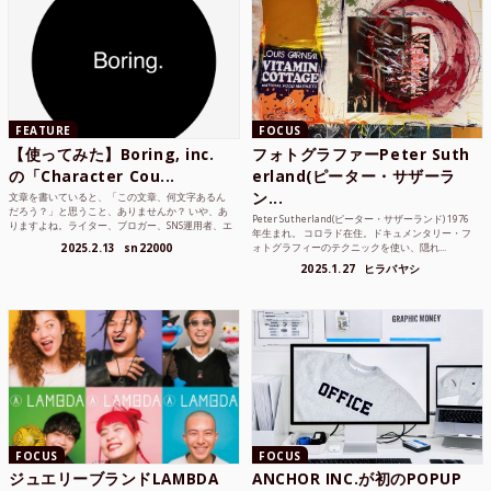
FEATURE
FOCUS
【使ってみた】Boring, inc.
フォトグラファーPeter Suth
の「Character Cou...
erland(ピーター・サザーラ
ン...
文章を書いていると、「この文章、何文字あるん
だろう？」と思うこと、ありませんか？ いや、あ
Peter Sutherland(ピーター・サザーランド) 1976
りますよね。ライター、ブロガー、SNS運用者、エ
年生まれ。 コロラド在住。ドキュメンタリー・フ
ンジニア、学生...
2025.2.13
sn22000
ォトグラフィーのテクニックを使い、隠れ...
2025.1.27
ヒラバヤシ
FOCUS
FOCUS
ジュエリーブランドLAMBDA
ANCHOR INC.が初のPOPUP