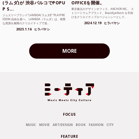
(ラムダ)が 渋谷パルコでPOPU
OFFICEを開催。
P S...
東京拠点のデザインオフィス、ANCHOR INC.。 ス
トリートウェアブランド、BlackEyePatch を手掛
ジュエリーブランド“LAMBDA( ラムダ))” “PLAYFRE
けるクリエイティブエージェンシーとして...
EDOM 自由を遊べ。 LAMBDA（ラムダ）は、有限
2024.12.19
ヒラバヤシ
な資源を無限のクリエイティブで追...
2025.1.16
ヒラバヤシ
MORE
FOCUS
MUSIC
MOVIE
ART/DESIGN
BOOK
FASHION
CITY
FEATURE