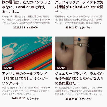
旅の通信は、ただのインフラじ
グラフィックアーティストの河
ゃない。Coral eSIMと考え
村康輔が United Athleの全面
る、これ...
サ...
知らない街に着いたとき、最初に開くのは何だろ
河村康輔とつながりのある仲間がビジュアルに登
う。 地図アプリかもしれない。 ホテルまでのルー
場。撮影場所となった千駄ヶ谷の人気店「ほそ島
トかもしれない。 空港から市内へ向かう電車の乗
や」で、Tシャツ各種が限定数、先着順で配布 こ
り方かもしれな...
れまでUnited...
2026.5.31
sn22000
2026.2.27
ヒラバヤシ
FOCUS
FOCUS
アメリカ発のウールブランド
ジュエリーブランド、ラムダか
【PENDLETON】が シンガー
ら今を生き抜くしなやかな人々
ソングライ...
の姿に重ねた ...
平井 大（ヒライダイ） https://hiraidai.com/サー
水中の気泡やしずくを球体で表現し、ジュエリー
フミュージックをベースに、オーガニックなライ
に昇華させて、水にたゆたうような浮遊感を感じ
フスタイルと、ウクレレ&ギター...
させるボールモチーフなどがモダンヴィンテージ
のような雰囲気も感じ...
2025.10.20
ヒラバヤシ
2025.9.29
ヒラバヤシ