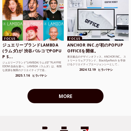
FOCUS
FOCUS
ジュエリーブランドLAMBDA
ANCHOR INC.が初のPOPUP
(ラムダ)が 渋谷パルコでPOPU
OFFICEを開催。
P S...
東京拠点のデザインオフィス、ANCHOR INC.。 ス
トリートウェアブランド、BlackEyePatch を手掛
ジュエリーブランド“LAMBDA( ラムダ))” “PLAYFRE
けるクリエイティブエージェンシーとして...
EDOM 自由を遊べ。 LAMBDA（ラムダ）は、有限
2024.12.19
ヒラバヤシ
な資源を無限のクリエイティブで追...
2025.1.16
ヒラバヤシ
MORE