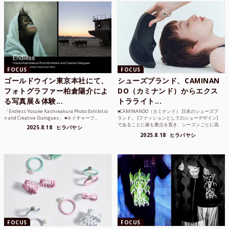
FOCUS
FOCUS
ゴールドウイン東京本社にて、
シューズブランド、CAMINAN
フォトグラファー柏倉陽介によ
DO（カミナンド）からエクス
る写真展＆体験...
トラライト...
「Endless Yosuke Kashiwakura Photo Exhibitio
■CAMINANDO（カミナンド） 日本のシューズブ
n and Creative Dialogues」 ■ネイチャーフ...
ランド。 [ファッションとしてのシューデザイン]
であることに最も重点を置き、シーズンごとに高
2025.8.18
ヒラバヤシ
品質な素...
2025.8.18
ヒラバヤシ
FOCUS
FOCUS