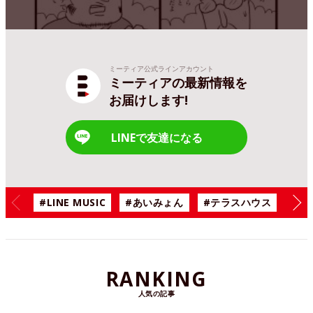
ミーティア公式ラインアカウント
ミーティアの最新情報を
お届けします!
LINEで友達になる
#LINE MUSIC
#あいみょん
#テラスハウス
#漫
RANKING
人気の記事