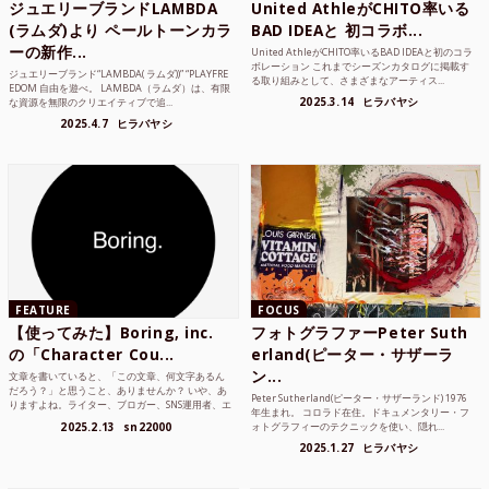
ジュエリーブランドLAMBDA
United AthleがCHITO率いる
(ラムダ)より ペールトーンカラ
BAD IDEAと 初コラボ...
ーの新作...
United AthleがCHITO率いるBAD IDEAと初のコラ
ボレーション これまでシーズンカタログに掲載す
ジュエリーブランド“LAMBDA( ラムダ))” “PLAYFRE
る取り組みとして、さまざまなアーティス...
EDOM 自由を遊べ。 LAMBDA（ラムダ）は、有限
2025.3.14
ヒラバヤシ
な資源を無限のクリエイティブで追...
2025.4.7
ヒラバヤシ
FEATURE
FOCUS
【使ってみた】Boring, inc.
フォトグラファーPeter Suth
の「Character Cou...
erland(ピーター・サザーラ
ン...
文章を書いていると、「この文章、何文字あるん
だろう？」と思うこと、ありませんか？ いや、あ
Peter Sutherland(ピーター・サザーランド) 1976
りますよね。ライター、ブロガー、SNS運用者、エ
年生まれ。 コロラド在住。ドキュメンタリー・フ
ンジニア、学生...
2025.2.13
sn22000
ォトグラフィーのテクニックを使い、隠れ...
2025.1.27
ヒラバヤシ