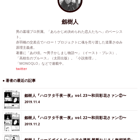
劔樹人
男の墓場プロ所属。「あらかじめ決められた恋人たちへ」のベーシス
ト。
赤羽橋の交差点でハロー！プロジェクトに魂を売り渡した道重さゆみ
原理主義者。
著書に「あの頃。〜男子かしまし物語〜」（イースト・プレス）、
「高校生のブルース」（太田出版）。「小説推理」、
「MONOQLO」などで連載中。
twitter
● 著者の最近の記事
劔樹人『ハロヲタ千夜一夜』vol.23〜和田彩花さァン②〜
2019.11.4
劔樹人『ハロヲタ千夜一夜』vol.22〜和田彩花さァン①〜
2019.11.2
劔樹人『ハードボイルドハロヲタ漫画 禁断おじさん無頼派⑥』