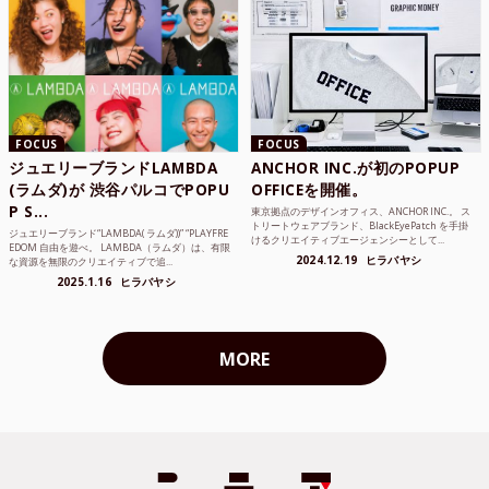
FOCUS
FOCUS
ジュエリーブランドLAMBDA
ANCHOR INC.が初のPOPUP
(ラムダ)が 渋谷パルコでPOPU
OFFICEを開催。
P S...
東京拠点のデザインオフィス、ANCHOR INC.。 ス
トリートウェアブランド、BlackEyePatch を手掛
ジュエリーブランド“LAMBDA( ラムダ))” “PLAYFRE
けるクリエイティブエージェンシーとして...
EDOM 自由を遊べ。 LAMBDA（ラムダ）は、有限
2024.12.19
ヒラバヤシ
な資源を無限のクリエイティブで追...
2025.1.16
ヒラバヤシ
MORE