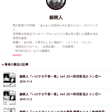
劔樹人
男の墓場プロ所属。「あらかじめ決められた恋人たちへ」のベーシス
ト。
赤羽橋の交差点でハロー！プロジェクトに魂を売り渡した道重さゆみ
原理主義者。
著書に「あの頃。〜男子かしまし物語〜」（イースト・プレス）、
「高校生のブルース」（太田出版）。「小説推理」、
「MONOQLO」などで連載中。
twitter
● 著者の最近の記事
劔樹人『ハロヲタ千夜一夜』vol.23〜和田彩花さァン②〜
2019.11.4
劔樹人『ハロヲタ千夜一夜』vol.22〜和田彩花さァン①〜
2019.11.2
劔樹人『ハードボイルドハロヲタ漫画 禁断おじさん無頼派⑥』