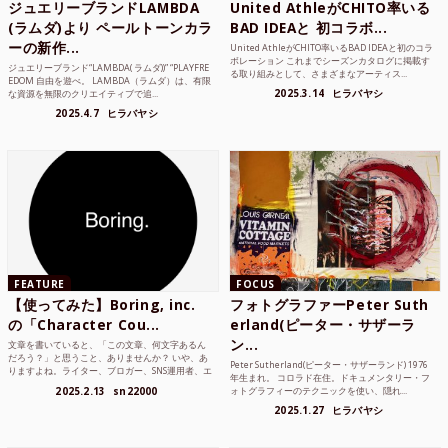
ジュエリーブランドLAMBDA
United AthleがCHITO率いる
(ラムダ)より ペールトーンカラ
BAD IDEAと 初コラボ...
ーの新作...
United AthleがCHITO率いるBAD IDEAと初のコラ
ボレーション これまでシーズンカタログに掲載す
ジュエリーブランド“LAMBDA( ラムダ))” “PLAYFRE
る取り組みとして、さまざまなアーティス...
EDOM 自由を遊べ。 LAMBDA（ラムダ）は、有限
2025.3.14
ヒラバヤシ
な資源を無限のクリエイティブで追...
2025.4.7
ヒラバヤシ
FEATURE
FOCUS
【使ってみた】Boring, inc.
フォトグラファーPeter Suth
の「Character Cou...
erland(ピーター・サザーラ
ン...
文章を書いていると、「この文章、何文字あるん
だろう？」と思うこと、ありませんか？ いや、あ
Peter Sutherland(ピーター・サザーランド) 1976
りますよね。ライター、ブロガー、SNS運用者、エ
年生まれ。 コロラド在住。ドキュメンタリー・フ
ンジニア、学生...
2025.2.13
sn22000
ォトグラフィーのテクニックを使い、隠れ...
2025.1.27
ヒラバヤシ