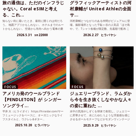
旅の通信は、ただのインフラじ
グラフィックアーティストの河
ゃない。Coral eSIMと考え
村康輔が United Athleの全面
る、これ...
サ...
知らない街に着いたとき、最初に開くのは何だろ
河村康輔とつながりのある仲間がビジュアルに登
う。 地図アプリかもしれない。 ホテルまでのルー
場。撮影場所となった千駄ヶ谷の人気店「ほそ島
トかもしれない。 空港から市内へ向かう電車の乗
や」で、Tシャツ各種が限定数、先着順で配布 こ
り方かもしれな...
れまでUnited...
2026.5.31
sn22000
2026.2.27
ヒラバヤシ
FOCUS
FOCUS
アメリカ発のウールブランド
ジュエリーブランド、ラムダか
【PENDLETON】が シンガー
ら今を生き抜くしなやかな人々
ソングライ...
の姿に重ねた ...
平井 大（ヒライダイ） https://hiraidai.com/サー
水中の気泡やしずくを球体で表現し、ジュエリー
フミュージックをベースに、オーガニックなライ
に昇華させて、水にたゆたうような浮遊感を感じ
フスタイルと、ウクレレ&ギター...
させるボールモチーフなどがモダンヴィンテージ
のような雰囲気も感じ...
2025.10.20
ヒラバヤシ
2025.9.29
ヒラバヤシ