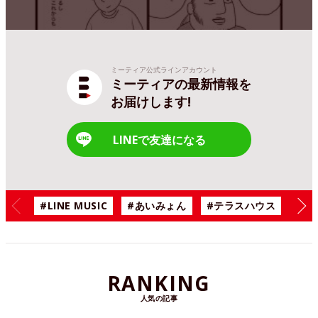
ミーティア公式ラインアカウント
ミーティアの最新情報を
お届けします!
LINEで友達になる
#LINE MUSIC
#あいみょん
#テラスハウス
#漫
RANKING
人気の記事