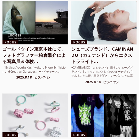
FOCUS
FOCUS
ゴールドウイン東京本社にて、
シューズブランド、CAMINAN
フォトグラファー柏倉陽介によ
DO（カミナンド）からエクス
る写真展＆体験...
トラライト...
「Endless Yosuke Kashiwakura Photo Exhibitio
■CAMINANDO（カミナンド） 日本のシューズブ
n and Creative Dialogues」 ■ネイチャーフ...
ランド。 [ファッションとしてのシューデザイン]
であることに最も重点を置き、シーズンごとに高
2025.8.18
ヒラバヤシ
品質な素...
2025.8.18
ヒラバヤシ
FOCUS
FOCUS