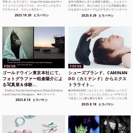
平井 大（ヒライダイ） https://hiraidai.com/サー
水中の気泡やしずくを球体で表現し、ジュエリー
フミュージックをベースに、オーガニックなライ
に昇華させて、水にたゆたうような浮遊感を感じ
フスタイルと、ウクレレ&ギター...
させるボールモチーフなどがモダンヴィンテージ
のような雰囲気も感じ...
2025.10.20
ヒラバヤシ
2025.9.29
ヒラバヤシ
FOCUS
FOCUS
ゴールドウイン東京本社にて、
シューズブランド、CAMINAN
フォトグラファー柏倉陽介によ
DO（カミナンド）からエクス
る写真展＆体験...
トラライト...
「Endless Yosuke Kashiwakura Photo Exhibitio
■CAMINANDO（カミナンド） 日本のシューズブ
n and Creative Dialogues」 ■ネイチャーフ...
ランド。 [ファッションとしてのシューデザイン]
であることに最も重点を置き、シーズンごとに高
2025.8.18
ヒラバヤシ
品質な素...
2025.8.18
ヒラバヤシ