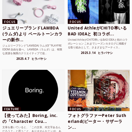
FOCUS
FOCUS
ジュエリーブランドLAMBDA
United AthleがCHITO率いる
(ラムダ)より ペールトーンカラ
BAD IDEAと 初コラボ...
ーの新作...
United AthleがCHITO率いるBAD IDEAと初のコラ
ボレーション これまでシーズンカタログに掲載す
ジュエリーブランド“LAMBDA( ラムダ))” “PLAYFRE
る取り組みとして、さまざまなアーティス...
EDOM 自由を遊べ。 LAMBDA（ラムダ）は、有限
2025.3.14
ヒラバヤシ
な資源を無限のクリエイティブで追...
2025.4.7
ヒラバヤシ
FEATURE
FOCUS
【使ってみた】Boring, inc.
フォトグラファーPeter Suth
の「Character Cou...
erland(ピーター・サザーラ
ン...
文章を書いていると、「この文章、何文字あるん
だろう？」と思うこと、ありませんか？ いや、あ