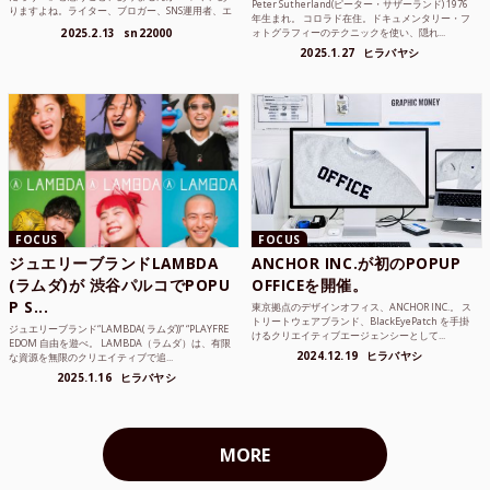
Peter Sutherland(ピーター・サザーランド) 1976
りますよね。ライター、ブロガー、SNS運用者、エ
年生まれ。 コロラド在住。ドキュメンタリー・フ
ンジニア、学生...
2025.2.13
sn22000
ォトグラフィーのテクニックを使い、隠れ...
2025.1.27
ヒラバヤシ
FOCUS
FOCUS
ジュエリーブランドLAMBDA
ANCHOR INC.が初のPOPUP
(ラムダ)が 渋谷パルコでPOPU
OFFICEを開催。
P S...
東京拠点のデザインオフィス、ANCHOR INC.。 ス
トリートウェアブランド、BlackEyePatch を手掛
ジュエリーブランド“LAMBDA( ラムダ))” “PLAYFRE
けるクリエイティブエージェンシーとして...
EDOM 自由を遊べ。 LAMBDA（ラムダ）は、有限
2024.12.19
ヒラバヤシ
な資源を無限のクリエイティブで追...
2025.1.16
ヒラバヤシ
MORE