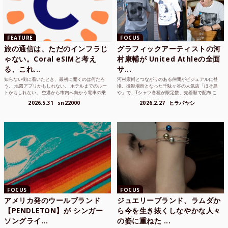
FEATURE
FOCUS
旅の通信は、ただのインフラじ
グラフィックアーティストの河
ゃない。Coral eSIMと考え
村康輔が United Athleの全面
る、これ...
サ...
知らない街に着いたとき、最初に開くのは何だろ
河村康輔とつながりのある仲間がビジュアルに登
う。 地図アプリかもしれない。 ホテルまでのルー
場。撮影場所となった千駄ヶ谷の人気店「ほそ島
トかもしれない。 空港から市内へ向かう電車の乗
や」で、Tシャツ各種が限定数、先着順で配布 こ
り方かもしれな...
れまでUnited...
2026.5.31
sn22000
2026.2.27
ヒラバヤシ
FOCUS
FOCUS
アメリカ発のウールブランド
ジュエリーブランド、ラムダか
【PENDLETON】が シンガー
ら今を生き抜くしなやかな人々
ソングライ...
の姿に重ねた ...