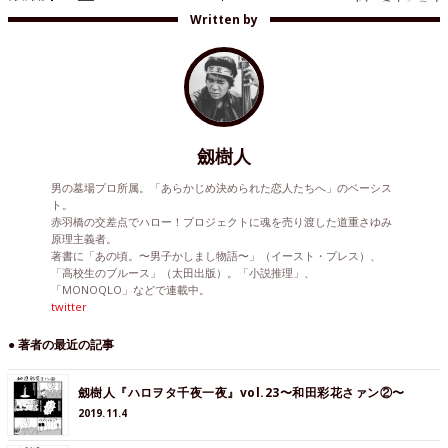
Written by
劔樹人
男の墓場プロ所属。「あらかじめ決められた恋人たちへ」のベーシス
ト。
赤羽橋の交差点でハロー！プロジェクトに魂を売り渡した道重さゆみ
原理主義者。
著書に「あの頃。〜男子かしまし物語〜」（イースト・プレス）、
「高校生のブルース」（太田出版）。「小説推理」、
「MONOQLO」などで連載中。
twitter
● 著者の最近の記事
劔樹人『ハロヲタ千夜一夜』vol.23〜和田彩花さァン②〜
2019.11.4