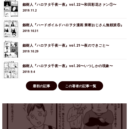
劔樹人『ハロヲタ千夜一夜』vol.22〜和田彩花さァン①〜
2019.11.2
劔樹人『ハードボイルドハロヲタ漫画 禁断おじさん無頼派⑥』
2019.10.31
劔樹人『ハロヲタ千夜一夜』vol.21〜夜のできごと〜
2019.10.29
劔樹人『ハロヲタ千夜一夜』vol.20〜いつしかの現象〜
2019.9.4
最初の記事
この著者の記事一覧