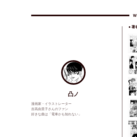
W
● 
凸ノ
漫画家・イラストレーター
吉高由里子さんのファン
好きな曲は「電車かも知れない」