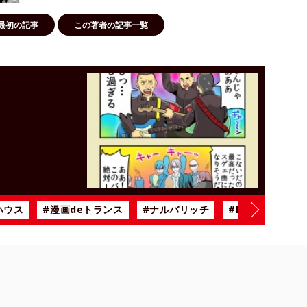
最初の記事
この著者の記事一覧
！
ハウス
#漫画deトランス
#ナルバリッチ
#BiSH
#雨の