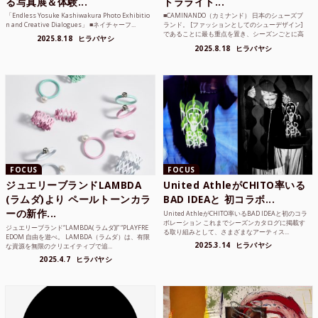
る写真展＆体験...
トラライト...
「Endless Yosuke Kashiwakura Photo Exhibitio
■CAMINANDO（カミナンド） 日本のシューズブ
n and Creative Dialogues」 ■ネイチャーフ...
ランド。 [ファッションとしてのシューデザイン]
であることに最も重点を置き、シーズンごとに高
2025.8.18
ヒラバヤシ
品質な素...
2025.8.18
ヒラバヤシ
FOCUS
FOCUS
ジュエリーブランドLAMBDA
United AthleがCHITO率いる
(ラムダ)より ペールトーンカラ
BAD IDEAと 初コラボ...
ーの新作...
United AthleがCHITO率いるBAD IDEAと初のコラ
ボレーション これまでシーズンカタログに掲載す
ジュエリーブランド“LAMBDA( ラムダ))” “PLAYFRE
る取り組みとして、さまざまなアーティス...
EDOM 自由を遊べ。 LAMBDA（ラムダ）は、有限
2025.3.14
ヒラバヤシ
な資源を無限のクリエイティブで追...
2025.4.7
ヒラバヤシ