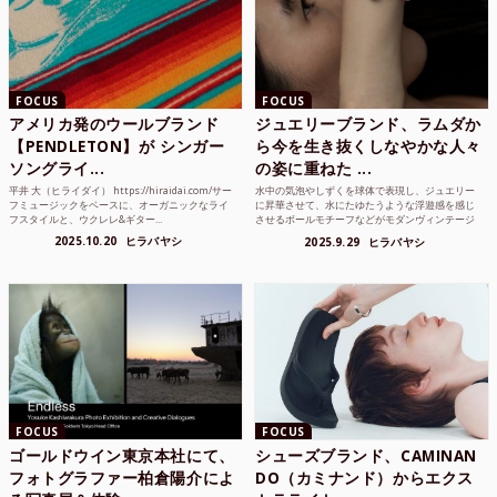
FOCUS
FOCUS
アメリカ発のウールブランド
ジュエリーブランド、ラムダか
【PENDLETON】が シンガー
ら今を生き抜くしなやかな人々
ソングライ...
の姿に重ねた ...
平井 大（ヒライダイ） https://hiraidai.com/サー
水中の気泡やしずくを球体で表現し、ジュエリー
フミュージックをベースに、オーガニックなライ
に昇華させて、水にたゆたうような浮遊感を感じ
フスタイルと、ウクレレ&ギター...
させるボールモチーフなどがモダンヴィンテージ
のような雰囲気も感じ...
2025.10.20
ヒラバヤシ
2025.9.29
ヒラバヤシ
FOCUS
FOCUS
ゴールドウイン東京本社にて、
シューズブランド、CAMINAN
フォトグラファー柏倉陽介によ
DO（カミナンド）からエクス