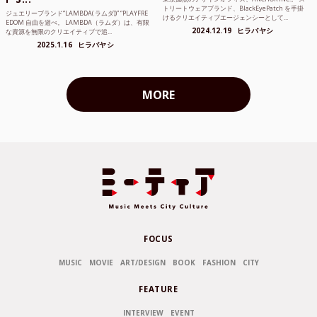
トリートウェアブランド、BlackEyePatch を手掛
ジュエリーブランド“LAMBDA( ラムダ))” “PLAYFRE
けるクリエイティブエージェンシーとして...
EDOM 自由を遊べ。 LAMBDA（ラムダ）は、有限
2024.12.19
ヒラバヤシ
な資源を無限のクリエイティブで追...
2025.1.16
ヒラバヤシ
MORE
FOCUS
MUSIC
MOVIE
ART/DESIGN
BOOK
FASHION
CITY
FEATURE
INTERVIEW
EVENT