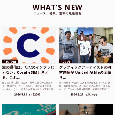
WHAT'S NEW
ニュース、特集、連載の最新情報
FEATURE
FOCUS
旅の通信は、ただのインフラじ
グラフィックアーティストの河
ゃない。Coral eSIMと考え
村康輔が United Athleの全面
る、これ...
サ...
知らない街に着いたとき、最初に開くのは何だろ
河村康輔とつながりのある仲間がビジュアルに登
う。 地図アプリかもしれない。 ホテルまでのルー
場。撮影場所となった千駄ヶ谷の人気店「ほそ島
トかもしれない。 空港から市内へ向かう電車の乗
や」で、Tシャツ各種が限定数、先着順で配布 こ
り方かもしれな...
れまでUnited...
2026.5.31
sn22000
2026.2.27
ヒラバヤシ