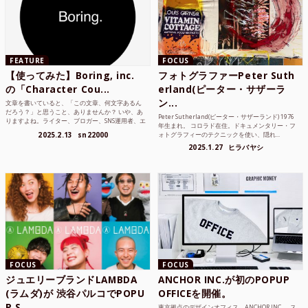
FEATURE
FOCUS
【使ってみた】Boring, inc.
フォトグラファーPeter Suth
の「Character Cou...
erland(ピーター・サザーラ
ン...
文章を書いていると、「この文章、何文字あるん
だろう？」と思うこと、ありませんか？ いや、あ
Peter Sutherland(ピーター・サザーランド) 1976
りますよね。ライター、ブロガー、SNS運用者、エ
年生まれ。 コロラド在住。ドキュメンタリー・フ
ンジニア、学生...
2025.2.13
sn22000
ォトグラフィーのテクニックを使い、隠れ...
2025.1.27
ヒラバヤシ
FOCUS
FOCUS
ジュエリーブランドLAMBDA
ANCHOR INC.が初のPOPUP
(ラムダ)が 渋谷パルコでPOPU
OFFICEを開催。
P S...
東京拠点のデザインオフィス、ANCHOR INC.。 ス