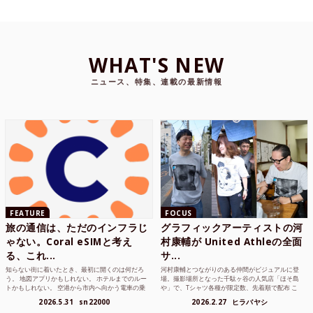
WHAT'S NEW
ニュース、特集、連載の最新情報
FEATURE
FOCUS
旅の通信は、ただのインフラじ
グラフィックアーティストの河
ゃない。Coral eSIMと考え
村康輔が United Athleの全面
る、これ...
サ...
知らない街に着いたとき、最初に開くのは何だろ
河村康輔とつながりのある仲間がビジュアルに登
う。 地図アプリかもしれない。 ホテルまでのルー
場。撮影場所となった千駄ヶ谷の人気店「ほそ島
トかもしれない。 空港から市内へ向かう電車の乗
や」で、Tシャツ各種が限定数、先着順で配布 こ
り方かもしれな...
れまでUnited...
2026.5.31
sn22000
2026.2.27
ヒラバヤシ