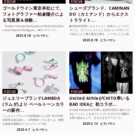
FOCUS
FOCUS
ゴールドウイン東京本社にて、
シューズブランド、CAMINAN
フォトグラファー柏倉陽介によ
DO（カミナンド）からエクス
る写真展＆体験...
トラライト...
「Endless Yosuke Kashiwakura Photo Exhibitio
■CAMINANDO（カミナンド） 日本のシューズブ
n and Creative Dialogues」 ■ネイチャーフ...
ランド。 [ファッションとしてのシューデザイン]
であることに最も重点を置き、シーズンごとに高
2025.8.18
ヒラバヤシ
品質な素...
2025.8.18
ヒラバヤシ
FOCUS
FOCUS
ジュエリーブランドLAMBDA
United AthleがCHITO率いる
(ラムダ)より ペールトーンカラ
BAD IDEAと 初コラボ...
ーの新作...
United AthleがCHITO率いるBAD IDEAと初のコラ
ボレーション これまでシーズンカタログに掲載す
ジュエリーブランド“LAMBDA( ラムダ))” “PLAYFRE
る取り組みとして、さまざまなアーティス...
EDOM 自由を遊べ。 LAMBDA（ラムダ）は、有限
2025.3.14
ヒラバヤシ
な資源を無限のクリエイティブで追...
2025.4.7
ヒラバヤシ