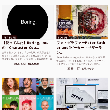
FEATURE
FOCUS
【使ってみた】Boring, inc.
フォトグラファーPeter Suth
の「Character Cou...
erland(ピーター・サザーラ
ン...
文章を書いていると、「この文章、何文字あるん
だろう？」と思うこと、ありませんか？ いや、あ
Peter Sutherland(ピーター・サザーランド) 1976
りますよね。ライター、ブロガー、SNS運用者、エ
年生まれ。 コロラド在住。ドキュメンタリー・フ
ンジニア、学生...
2025.2.13
sn22000
ォトグラフィーのテクニックを使い、隠れ...
2025.1.27
ヒラバヤシ