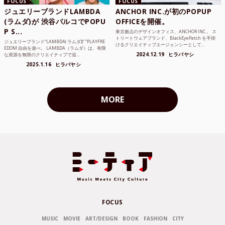
FOCUS
FOCUS
ジュエリーブランドLAMBDA
ANCHOR INC.が初のPOPUP
(ラムダ)が 渋谷パルコでPOPU
OFFICEを開催。
P S...
東京拠点のデザインオフィス、ANCHOR INC.。 ス
トリートウェアブランド、BlackEyePatch を手掛
ジュエリーブランド“LAMBDA( ラムダ))” “PLAYFRE
けるクリエイティブエージェンシーとして...
EDOM 自由を遊べ。 LAMBDA（ラムダ）は、有限
2024.12.19
ヒラバヤシ
な資源を無限のクリエイティブで追...
2025.1.16
ヒラバヤシ
MORE
FOCUS
MUSIC
MOVIE
ART/DESIGN
BOOK
FASHION
CITY