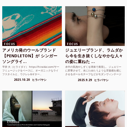
FOCUS
FOCUS
アメリカ発のウールブランド
ジュエリーブランド、ラムダか
【PENDLETON】が シンガー
ら今を生き抜くしなやかな人々
ソングライ...
の姿に重ねた ...
平井 大（ヒライダイ） https://hiraidai.com/サー
水中の気泡やしずくを球体で表現し、ジュエリー
フミュージックをベースに、オーガニックなライ
に昇華させて、水にたゆたうような浮遊感を感じ
フスタイルと、ウクレレ&ギター...
させるボールモチーフなどがモダンヴィンテージ
のような雰囲気も感じ...
2025.10.20
ヒラバヤシ
2025.9.29
ヒラバヤシ