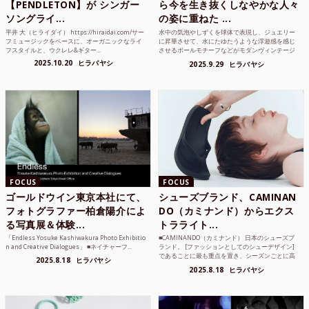
【PENDLETON】が シンガー
ら今を生き抜くしなやかな人々
ソングライ...
の姿に重ねた ...
平井 大（ヒライダイ） https://hiraidai.com/サー
水中の気泡やしずくを球体で表現し、ジュエリー
フミュージックをベースに、オーガニックなライ
に昇華させて、水にたゆたうような浮遊感を感じ
フスタイルと、ウクレレ&ギター...
させるボールモチーフなどがモダンヴィンテージ
のような雰囲気も感じ...
2025.10.20
ヒラバヤシ
2025.9.29
ヒラバヤシ
FOCUS
FOCUS
ゴールドウイン東京本社にて、
シューズブランド、CAMINAN
フォトグラファー柏倉陽介によ
DO（カミナンド）からエクス
る写真展＆体験...
トラライト...
「Endless Yosuke Kashiwakura Photo Exhibitio
■CAMINANDO（カミナンド） 日本のシューズブ
n and Creative Dialogues」 ■ネイチャーフ...
ランド。 [ファッションとしてのシューデザイン]
であることに最も重点を置き、シーズンごとに高
2025.8.18
ヒラバヤシ
品質な素...
2025.8.18
ヒラバヤシ