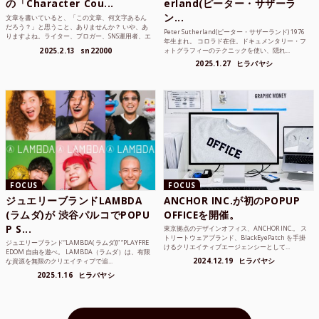
の「Character Cou...
erland(ピーター・サザーラ
ン...
文章を書いていると、「この文章、何文字あるん
だろう？」と思うこと、ありませんか？ いや、あ
Peter Sutherland(ピーター・サザーランド) 1976
りますよね。ライター、ブロガー、SNS運用者、エ
年生まれ。 コロラド在住。ドキュメンタリー・フ
ンジニア、学生...
2025.2.13
sn22000
ォトグラフィーのテクニックを使い、隠れ...
2025.1.27
ヒラバヤシ
FOCUS
FOCUS
ジュエリーブランドLAMBDA
ANCHOR INC.が初のPOPUP
(ラムダ)が 渋谷パルコでPOPU
OFFICEを開催。
P S...
東京拠点のデザインオフィス、ANCHOR INC.。 ス
トリートウェアブランド、BlackEyePatch を手掛
ジュエリーブランド“LAMBDA( ラムダ))” “PLAYFRE
けるクリエイティブエージェンシーとして...
EDOM 自由を遊べ。 LAMBDA（ラムダ）は、有限
2024.12.19
ヒラバヤシ
な資源を無限のクリエイティブで追...
2025.1.16
ヒラバヤシ