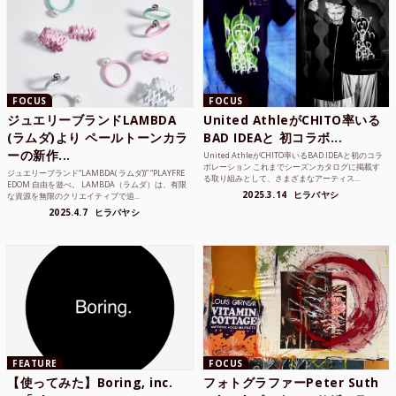
FOCUS
FOCUS
ジュエリーブランドLAMBDA
United AthleがCHITO率いる
(ラムダ)より ペールトーンカラ
BAD IDEAと 初コラボ...
ーの新作...
United AthleがCHITO率いるBAD IDEAと初のコラ
ボレーション これまでシーズンカタログに掲載す
ジュエリーブランド“LAMBDA( ラムダ))” “PLAYFRE
る取り組みとして、さまざまなアーティス...
EDOM 自由を遊べ。 LAMBDA（ラムダ）は、有限
2025.3.14
ヒラバヤシ
な資源を無限のクリエイティブで追...
2025.4.7
ヒラバヤシ
FEATURE
FOCUS
【使ってみた】Boring, inc.
フォトグラファーPeter Suth