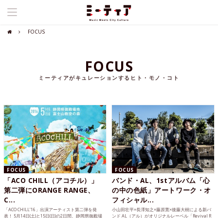
FOCUS
FOCUS
ミーティアがキュレーションするヒト・モノ・コト
FOCUS
FOCUS
「ACO CHILL（アコチル）」
バンド・AL、1stアルバム「心
第二弾にORANGE RANGE、
の中の色紙」アートワーク・オ
C...
フィシャル...
「ACO CHILL’16」出演アーティスト第二弾を発
小山田壮平×長澤知之×藤原寛×後藤大樹による新バ
表！ 5月14日(土)と15日(日)の2日間、静岡県御殿場
ンド AL（アル）がオリジナルレーベル「Revival R