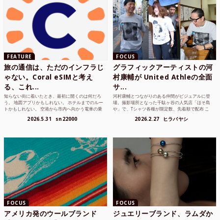
FEATURE
FOCUS
旅の通信は、ただのインフラじ
グラフィックアーティストの河
ゃない。Coral eSIMと考え
村康輔が United Athleの全面
る、これ...
サ...
知らない街に着いたとき、最初に開くのは何だろ
河村康輔とつながりのある仲間がビジュアルに登
う。 地図アプリかもしれない。 ホテルまでのルー
場。撮影場所となった千駄ヶ谷の人気店「ほそ島
トかもしれない。 空港から市内へ向かう電車の乗
や」で、Tシャツ各種が限定数、先着順で配布 こ
り方かもしれな...
れまでUnited...
2026.5.31
sn22000
2026.2.27
ヒラバヤシ
FOCUS
FOCUS
アメリカ発のウールブランド
ジュエリーブランド、ラムダか