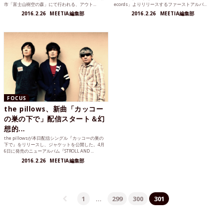
市「富士山樹空の森」にて行われる、アウト...
ecords」よりリリースするファーストアルバ...
2016.2.26
MEETIA編集部
2016.2.26
MEETIA編集部
FOCUS
the pillows、新曲「カッコー
の巣の下で」配信スタート＆幻
想的...
the pillowsが本日配信シングル『カッコーの巣の
下で』をリリースし、ジャケットを公開した。4月
6日に発売のニューアルバム『STROLL AND ...
2016.2.26
MEETIA編集部
1
…
299
300
301