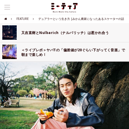
FEATURE
デュアラーという生き方 |みかん農家になったあるスケーターの話
又吉直樹とNulbarich（ナルバリッチ）は惹かれ合う
＜ライブレポ＞ヤバTの「偏差値が20ぐらい下がってく音楽」で
朝まで楽しめ！