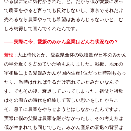
いる僕に逆に気付かされた、と。だから僕が愛媛に戻っ
て農業をやると言っても反対しないし、東京でそれだけ
売れるなら農業やっても希望はあるんじゃないかと、む
しろ納得して喜んでくれたんです。
――実際に今、愛媛のみかん産業はどんな状況なの？
若松 :
大正時代とか、愛媛県全体の収穫量が日本のみかん
の半分近くを占めていた頃もありました。戦後、地元の
宇和島による愛媛みかんが国内生産1位だった時期もあっ
たり、当時は作れば作るだけ売れていたみたいなんで
す。でもその後、衰退していってしまった。祖父と祖母
はその両方の時代を経験して苦しい思いをしたからこ
そ、息子に農業をやらせようとはしなかったんですよ。
実際に僕の父親は農家を継がなかったし、その考え方は
僕が生まれても同じでした。みかん産業の衰退の背景は