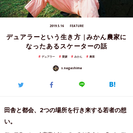
2019.5.16
FEATURE
デュアラーという生き方 |みかん農家に
なったあるスケーターの話
デュアラー
愛媛
みかん
農業
s.nagashima
田舎と都会、2つの場所を行き来する若者の想
い。