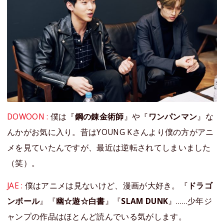
DOWOON :
僕は『
鋼の錬金術師
』や『
ワンパンマン
』な
んかがお気に入り。昔はYOUNG Kさんより僕の方がアニ
メを見ていたんですが、最近は逆転されてしまいました
（笑）。
JAE :
僕はアニメは見ないけど、漫画が大好き。『
ドラゴ
ンボール
』『
幽☆遊☆白書
』『
SLAM DUNK
』……少年ジ
ャンプの作品はほとんど読んでいる気がします。