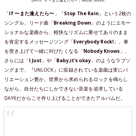
DAY6「If ～また逢えたら～」Music Video
「
If 〜また逢えたら〜
」「
Stop The Rain
」という2枚の
シングル、リード曲「
Breaking Down
」のようにエモー
ショナルな楽曲から、軽快なリズムに乗せてありのまま
を肯定するメッセージソング「
Everybody Rock!
」、拳
を突き上げて一緒に叫びたくなる「
Nobody Knows
」、
さらには「
I Just
」や「
Baby,it’s okay
」のようなラブソ
ングまで、『UNLOCK』に収録されている楽曲は実にバ
リエーション豊か。世界から求められるロックを鳴らし
ながら、自分たちにしかできない音楽を追求している
DAY6だからこそ作り上げることができたアルバムだ。