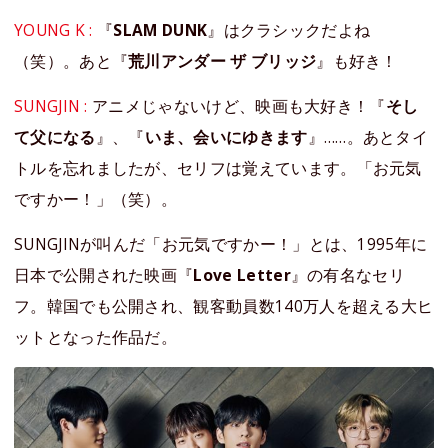
YOUNG K :
『
SLAM DUNK
』はクラシックだよね
（笑）。あと『
荒川アンダー ザ ブリッジ
』も好き！
SUNGJIN :
アニメじゃないけど、映画も大好き！『
そし
て父になる
』、『
いま、会いにゆきます
』……。あとタイ
トルを忘れましたが、セリフは覚えています。「お元気
ですかー！」（笑）。
SUNGJINが叫んだ「お元気ですかー！」とは、1995年に
日本で公開された映画『
Love Letter
』の有名なセリ
フ。韓国でも公開され、観客動員数140万人を超える大ヒ
ットとなった作品だ。