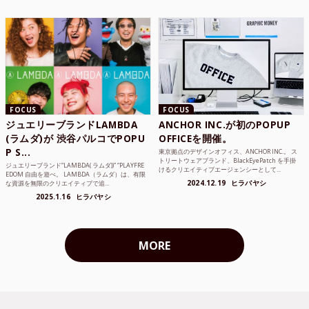
FOCUS
FOCUS
ジュエリーブランドLAMBDA
ANCHOR INC.が初のPOPUP
(ラムダ)が 渋谷パルコでPOPU
OFFICEを開催。
P S...
東京拠点のデザインオフィス、ANCHOR INC.。 ス
トリートウェアブランド、BlackEyePatch を手掛
ジュエリーブランド“LAMBDA( ラムダ))” “PLAYFRE
けるクリエイティブエージェンシーとして...
EDOM 自由を遊べ。 LAMBDA（ラムダ）は、有限
2024.12.19
ヒラバヤシ
な資源を無限のクリエイティブで追...
2025.1.16
ヒラバヤシ
MORE