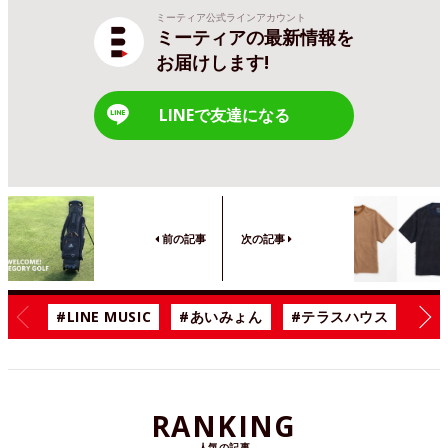
ミーティア公式ラインアカウント
ミーティアの最新情報を
お届けします!
LINEで友達になる
前の記事
次の記事
#LINE MUSIC
#あいみょん
#テラスハウス
#漫
RANKING
人気の記事