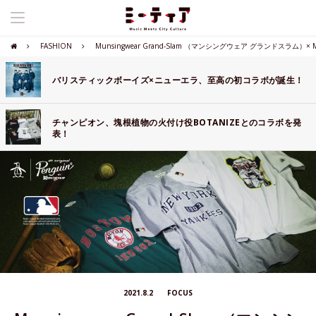
FASHION
Munsingwear Grand-Slam （マンシングウェア グランドスラム）
バリスティックボーイズ×ニューエラ、至高の初コラボが誕生！
チャンピオン、塊根植物の火付け役BOTANIZEとのコラボを発
表！
2021.8.2
FOCUS