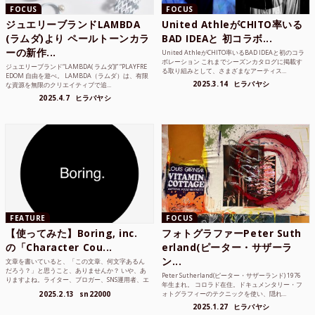
FOCUS
FOCUS
ジュエリーブランドLAMBDA
United AthleがCHITO率いる
(ラムダ)より ペールトーンカラ
BAD IDEAと 初コラボ...
ーの新作...
United AthleがCHITO率いるBAD IDEAと初のコラ
ボレーション これまでシーズンカタログに掲載す
ジュエリーブランド“LAMBDA( ラムダ))” “PLAYFRE
る取り組みとして、さまざまなアーティス...
EDOM 自由を遊べ。 LAMBDA（ラムダ）は、有限
2025.3.14
ヒラバヤシ
な資源を無限のクリエイティブで追...
2025.4.7
ヒラバヤシ
FEATURE
FOCUS
【使ってみた】Boring, inc.
フォトグラファーPeter Suth
の「Character Cou...
erland(ピーター・サザーラ
ン...
文章を書いていると、「この文章、何文字あるん
だろう？」と思うこと、ありませんか？ いや、あ
Peter Sutherland(ピーター・サザーランド) 1976
りますよね。ライター、ブロガー、SNS運用者、エ
年生まれ。 コロラド在住。ドキュメンタリー・フ
ンジニア、学生...
2025.2.13
sn22000
ォトグラフィーのテクニックを使い、隠れ...
2025.1.27
ヒラバヤシ