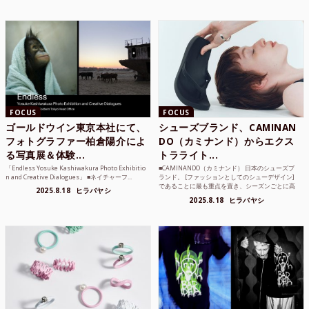
FOCUS
FOCUS
ゴールドウイン東京本社にて、
シューズブランド、CAMINAN
フォトグラファー柏倉陽介によ
DO（カミナンド）からエクス
る写真展＆体験...
トラライト...
「Endless Yosuke Kashiwakura Photo Exhibitio
■CAMINANDO（カミナンド） 日本のシューズブ
n and Creative Dialogues」 ■ネイチャーフ...
ランド。 [ファッションとしてのシューデザイン]
であることに最も重点を置き、シーズンごとに高
2025.8.18
ヒラバヤシ
品質な素...
2025.8.18
ヒラバヤシ