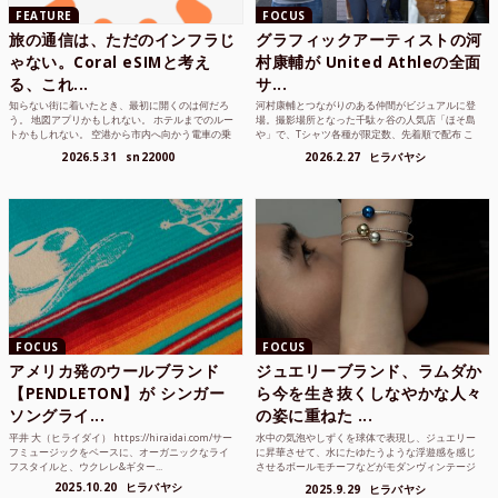
FEATURE
FOCUS
旅の通信は、ただのインフラじ
グラフィックアーティストの河
ゃない。Coral eSIMと考え
村康輔が United Athleの全面
る、これ...
サ...
知らない街に着いたとき、最初に開くのは何だろ
河村康輔とつながりのある仲間がビジュアルに登
う。 地図アプリかもしれない。 ホテルまでのルー
場。撮影場所となった千駄ヶ谷の人気店「ほそ島
トかもしれない。 空港から市内へ向かう電車の乗
や」で、Tシャツ各種が限定数、先着順で配布 こ
り方かもしれな...
れまでUnited...
2026.5.31
sn22000
2026.2.27
ヒラバヤシ
FOCUS
FOCUS
アメリカ発のウールブランド
ジュエリーブランド、ラムダか
【PENDLETON】が シンガー
ら今を生き抜くしなやかな人々
ソングライ...
の姿に重ねた ...
平井 大（ヒライダイ） https://hiraidai.com/サー
水中の気泡やしずくを球体で表現し、ジュエリー
フミュージックをベースに、オーガニックなライ
に昇華させて、水にたゆたうような浮遊感を感じ
フスタイルと、ウクレレ&ギター...
させるボールモチーフなどがモダンヴィンテージ
のような雰囲気も感じ...
2025.10.20
ヒラバヤシ
2025.9.29
ヒラバヤシ