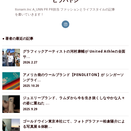
ヒラバヤシ
Itonam.Inc A_UNN PR PR担当 ファッションとライフスタイルの記事
を書いていきます！
● 著者の最近の記事
グラフィックアーティストの河村康輔が United Athleの全面
サ...
2026.2.27
アメリカ発のウールブランド【PENDLETON】が シンガーソ
ングライ...
2025.10.20
ジュエリーブランド、ラムダから今を生き抜くしなやかな人々
の姿に重ねた ...
2025.9.29
ゴールドウイン東京本社にて、フォトグラファー柏倉陽介によ
る写真展＆体験...