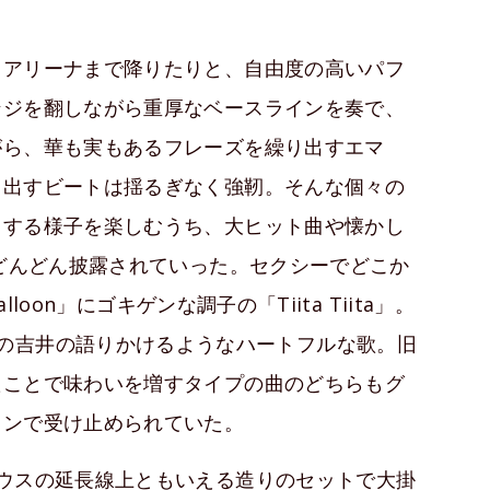
りアリーナまで降りたりと、自由度の高いパフ
ンジを翻しながら重厚なベースラインを奏で、
がら、華も実もあるフレーズを繰り出すエマ
き出すビートは揺るぎなく強靭。そんな個々の
りする様子を楽しむうち、大ヒット曲や懐かし
がどんどん披露されていった。セクシーでどこか
loon」にゴキゲンな調子の「Tiita Tiita」。
izon」での吉井の語りかけるようなハートフルな歌。旧
たことで味わいを増すタイプの曲のどちらもグ
ョンで受け止められていた。
ウスの延長線上ともいえる造りのセットで大掛