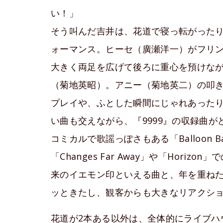
い！」
そう叫んだ吉井は、花道で寝っ転がった
ォーマンス。ヒーセ（廣瀬洋一）がフリ
大きく両足を広げて後ろに重心を預けな
（菊地英昭）。アニー（菊地英二）の叩
プレイや、ふとした瞬間にじゃれあった
い曲も交えながら、『9999』の収録曲
コミカルで歌謡っぽさもある「Balloon Bal
「Changes Far Away」や「Hor
来のイエモン印といえる曲と、年を重ね
ッときたし、観客からも大きなリアクシ
花道が2本ある以外は、全体的にライブハ