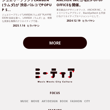
(ラムダ)が 渋谷パルコでPOPU
OFFICEを開催。
P S...
東京拠点のデザインオフィス、ANCHOR INC.。 ス
トリートウェアブランド、BlackEyePatch を手掛
ジュエリーブランド“LAMBDA( ラムダ))” “PLAYFRE
けるクリエイティブエージェンシーとして...
EDOM 自由を遊べ。 LAMBDA（ラムダ）は、有限
2024.12.19
ヒラバヤシ
な資源を無限のクリエイティブで追...
2025.1.16
ヒラバヤシ
MORE
FOCUS
MUSIC
MOVIE
ART/DESIGN
BOOK
FASHION
CITY