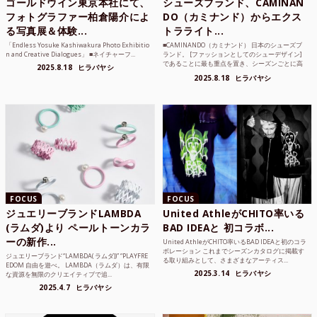
ゴールドウイン東京本社にて、
シューズブランド、CAMINAN
フォトグラファー柏倉陽介によ
DO（カミナンド）からエクス
る写真展＆体験...
トラライト...
「Endless Yosuke Kashiwakura Photo Exhibitio
■CAMINANDO（カミナンド） 日本のシューズブ
n and Creative Dialogues」 ■ネイチャーフ...
ランド。 [ファッションとしてのシューデザイン]
であることに最も重点を置き、シーズンごとに高
2025.8.18
ヒラバヤシ
品質な素...
2025.8.18
ヒラバヤシ
FOCUS
FOCUS
ジュエリーブランドLAMBDA
United AthleがCHITO率いる
(ラムダ)より ペールトーンカラ
BAD IDEAと 初コラボ...
ーの新作...
United AthleがCHITO率いるBAD IDEAと初のコラ
ボレーション これまでシーズンカタログに掲載す
ジュエリーブランド“LAMBDA( ラムダ))” “PLAYFRE
る取り組みとして、さまざまなアーティス...
EDOM 自由を遊べ。 LAMBDA（ラムダ）は、有限
2025.3.14
ヒラバヤシ
な資源を無限のクリエイティブで追...
2025.4.7
ヒラバヤシ