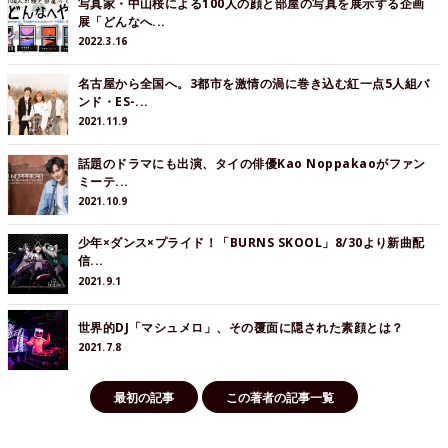
写真家・中山桜による100人の顔と部屋の写真を展示する企画
展「どんなへ...
2022.3.16
名古屋から全国へ。3都市を激情の渦に巻き込む紅一点5人組バ
ンド・ES-...
2021.11.9
話題のドラマにも出演、タイの俳優Kao Noppakaoがファン
ミーテ...
2021.10.9
少年×ダンス×プライド！「BURNS SKOOL」8/30より新曲配
信...
2021.9.1
世界的DJ「マシュメロ」、その覆面に隠された素顔とは？
2021.7.8
最初の記事
この著者の記事一覧