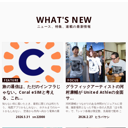
WHAT'S NEW
ニュース、特集、連載の最新情報
FEATURE
FOCUS
旅の通信は、ただのインフラじ
グラフィックアーティストの河
ゃない。Coral eSIMと考え
村康輔が United Athleの全面
る、これ...
サ...
知らない街に着いたとき、最初に開くのは何だろ
河村康輔とつながりのある仲間がビジュアルに登
う。 地図アプリかもしれない。 ホテルまでのルー
場。撮影場所となった千駄ヶ谷の人気店「ほそ島
トかもしれない。 空港から市内へ向かう電車の乗
や」で、Tシャツ各種が限定数、先着順で配布 こ
り方かもしれな...
れまでUnited...
2026.5.31
sn22000
2026.2.27
ヒラバヤシ