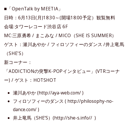
■「OpenTalk by MEETIA」
日時：6月13日(月)18:30～(開場18:00予定）観覧無料
会場:タワーレコード渋谷店 6F
MC:三原勇希 / まこみな / MICO（SHE IS SUMMER）
ゲスト：瀬川あやか / フィロソフィーのダンス /井上竜馬
（SHE’S）
新コーナー：
「ADDICTIONの突撃K-POPインタビュー」(VTRコーナ
ー) / ゲスト：HOTSHOT
瀬川あやか
(
http://aya-web.com/
)
フィロソフィーのダンス (
http://philosophy-no-
dance.com/
)
井上竜馬（SHE’S）
(
http://she-s.info//
)