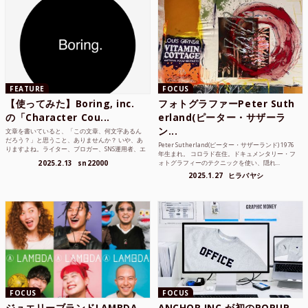
FEATURE
FOCUS
【使ってみた】Boring, inc.
フォトグラファーPeter Suth
の「Character Cou...
erland(ピーター・サザーラ
ン...
文章を書いていると、「この文章、何文字あるん
だろう？」と思うこと、ありませんか？ いや、あ
Peter Sutherland(ピーター・サザーランド) 1976
りますよね。ライター、ブロガー、SNS運用者、エ
年生まれ。 コロラド在住。ドキュメンタリー・フ
ンジニア、学生...
2025.2.13
sn22000
ォトグラフィーのテクニックを使い、隠れ...
2025.1.27
ヒラバヤシ
FOCUS
FOCUS
ジュエリーブランドLAMBDA
ANCHOR INC.が初のPOPUP