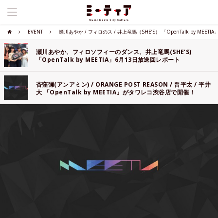
EVENT
瀬川あやか / フィロのス / 井上竜馬（SHE’S） 「OpenTalk by MEE
瀬川あやか、フィロソフィーのダンス、井上竜馬(SHE’S)
「OpenTalk by MEETIA」6月13日放送回レポート
杏窪彌(アンアミン) / ORANGE POST REASON / 晋平太 / 平井
大 「OpenTalk by MEETIA」がタワレコ渋谷店で開催！