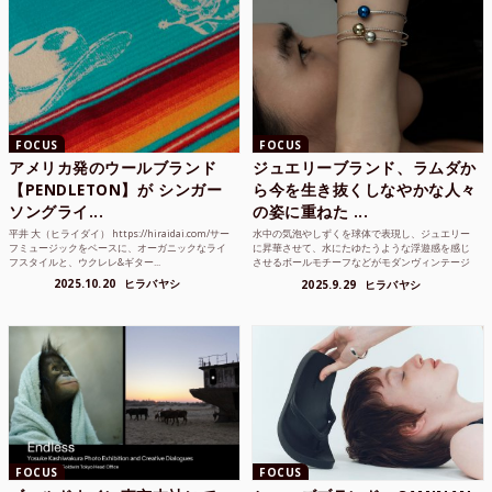
FOCUS
FOCUS
アメリカ発のウールブランド
ジュエリーブランド、ラムダか
【PENDLETON】が シンガー
ら今を生き抜くしなやかな人々
ソングライ...
の姿に重ねた ...
平井 大（ヒライダイ） https://hiraidai.com/サー
水中の気泡やしずくを球体で表現し、ジュエリー
フミュージックをベースに、オーガニックなライ
に昇華させて、水にたゆたうような浮遊感を感じ
フスタイルと、ウクレレ&ギター...
させるボールモチーフなどがモダンヴィンテージ
のような雰囲気も感じ...
2025.10.20
ヒラバヤシ
2025.9.29
ヒラバヤシ
FOCUS
FOCUS