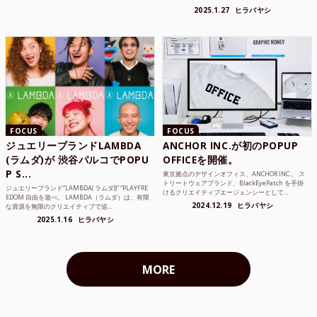
2025.1.27
ヒラバヤシ
FOCUS
FOCUS
ジュエリーブランドLAMBDA
ANCHOR INC.が初のPOPUP
(ラムダ)が 渋谷パルコでPOPU
OFFICEを開催。
P S...
東京拠点のデザインオフィス、ANCHOR INC.。 ス
トリートウェアブランド、BlackEyePatch を手掛
ジュエリーブランド“LAMBDA( ラムダ))” “PLAYFRE
けるクリエイティブエージェンシーとして...
EDOM 自由を遊べ。 LAMBDA（ラムダ）は、有限
2024.12.19
ヒラバヤシ
な資源を無限のクリエイティブで追...
2025.1.16
ヒラバヤシ
MORE