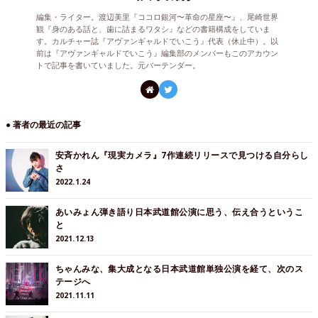
編集・ライター。渡辺美里『ココロ銀河〜革命の星座〜』、尾崎世界
観『身のある話と、歯に詰まるワタシ』などの書籍構成をしていま
す。カルチャー誌『アヴァンギャルドでいこう』代表（休止中）。以
前は『アヴァンギャルドでいこう』編集部のメンバーもこのアカウン
トで記事を書いていました。元バーテンダー。
● 著者の最近の記事
安斉かれん『現実カメラ』7作連続リリースで見つける自分らし
さ
2022.1.24
あいみょん弾き語り日本武道館公演に思う、伝え合うというこ
と
2021.12.13
ちゃんみな、集大成となる日本武道館単独公演を経て、次のス
テージへ
2021.11.11