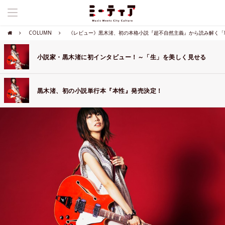
COLUMN
《レビュー》黒木渚、初の本格小説『超不自然主義』から読み解く「
小説家・黒木渚に初インタビュー！～「生」を美しく見せる
黒木渚、初の小説単行本『本性』発売決定！