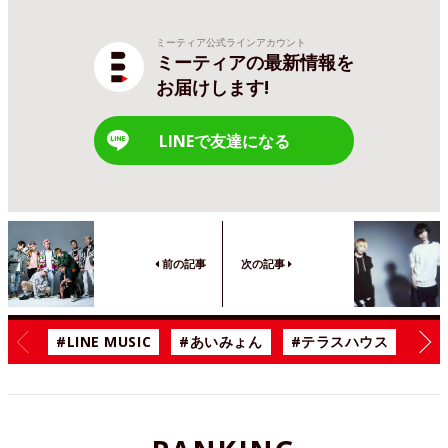
ミーティア公式ラインアカウント
ミーティアの最新情報を
お届けします!
LINEで友達になる
前の記事
次の記事
#LINE MUSIC
#あいみょん
#テラスハウス
#漫