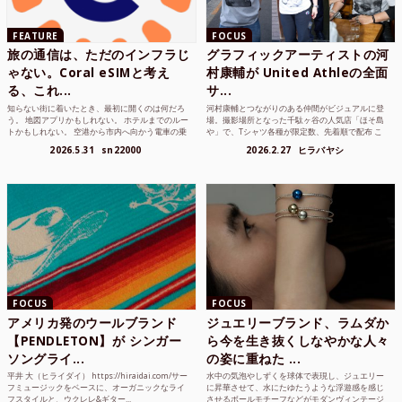
FEATURE
FOCUS
旅の通信は、ただのインフラじ
グラフィックアーティストの河
ゃない。Coral eSIMと考え
村康輔が United Athleの全面
る、これ...
サ...
知らない街に着いたとき、最初に開くのは何だろ
河村康輔とつながりのある仲間がビジュアルに登
う。 地図アプリかもしれない。 ホテルまでのルー
場。撮影場所となった千駄ヶ谷の人気店「ほそ島
トかもしれない。 空港から市内へ向かう電車の乗
や」で、Tシャツ各種が限定数、先着順で配布 こ
り方かもしれな...
れまでUnited...
2026.5.31
sn22000
2026.2.27
ヒラバヤシ
FOCUS
FOCUS
アメリカ発のウールブランド
ジュエリーブランド、ラムダか
【PENDLETON】が シンガー
ら今を生き抜くしなやかな人々
ソングライ...
の姿に重ねた ...
平井 大（ヒライダイ） https://hiraidai.com/サー
水中の気泡やしずくを球体で表現し、ジュエリー
フミュージックをベースに、オーガニックなライ
に昇華させて、水にたゆたうような浮遊感を感じ
フスタイルと、ウクレレ&ギター...
させるボールモチーフなどがモダンヴィンテージ