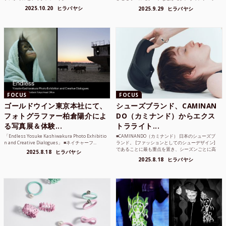
のような雰囲気も感じ...
2025.10.20
ヒラバヤシ
2025.9.29
ヒラバヤシ
FOCUS
FOCUS
ゴールドウイン東京本社にて、
シューズブランド、CAMINAN
フォトグラファー柏倉陽介によ
DO（カミナンド）からエクス
る写真展＆体験...
トラライト...
「Endless Yosuke Kashiwakura Photo Exhibitio
■CAMINANDO（カミナンド） 日本のシューズブ
n and Creative Dialogues」 ■ネイチャーフ...
ランド。 [ファッションとしてのシューデザイン]
であることに最も重点を置き、シーズンごとに高
2025.8.18
ヒラバヤシ
品質な素...
2025.8.18
ヒラバヤシ