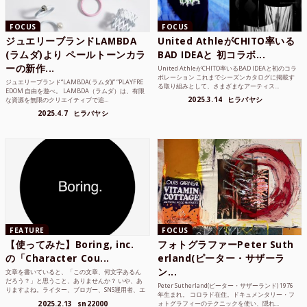
FOCUS
FOCUS
ジュエリーブランドLAMBDA
United AthleがCHITO率いる
(ラムダ)より ペールトーンカラ
BAD IDEAと 初コラボ...
ーの新作...
United AthleがCHITO率いるBAD IDEAと初のコラ
ボレーション これまでシーズンカタログに掲載す
ジュエリーブランド“LAMBDA( ラムダ))” “PLAYFRE
る取り組みとして、さまざまなアーティス...
EDOM 自由を遊べ。 LAMBDA（ラムダ）は、有限
2025.3.14
ヒラバヤシ
な資源を無限のクリエイティブで追...
2025.4.7
ヒラバヤシ
FEATURE
FOCUS
【使ってみた】Boring, inc.
フォトグラファーPeter Suth
の「Character Cou...
erland(ピーター・サザーラ
ン...
文章を書いていると、「この文章、何文字あるん
だろう？」と思うこと、ありませんか？ いや、あ
Peter Sutherland(ピーター・サザーランド) 1976
りますよね。ライター、ブロガー、SNS運用者、エ
年生まれ。 コロラド在住。ドキュメンタリー・フ
ンジニア、学生...
2025.2.13
sn22000
ォトグラフィーのテクニックを使い、隠れ...