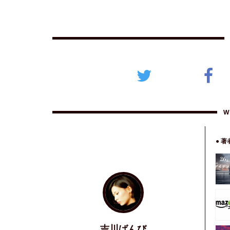
W
● 
吉川ばんび