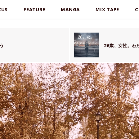
CUS
FEATURE
MANGA
MIX TAPE
C
う
26歳、女性。わ