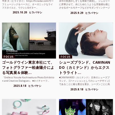
平井 大（ヒライダイ） https://hiraidai.com/サー
水中の気泡やしずくを球体で表現し、ジュエリー
フミュージックをベースに、オーガニックなライ
に昇華させて、水にたゆたうような浮遊感を感じ
フスタイルと、ウクレレ&ギター...
させるボールモチーフなどがモダンヴィンテージ
のような雰囲気も感じ...
2025.10.20
ヒラバヤシ
2025.9.29
ヒラバヤシ
FOCUS
FOCUS
ゴールドウイン東京本社にて、
シューズブランド、CAMINAN
フォトグラファー柏倉陽介によ
DO（カミナンド）からエクス
る写真展＆体験...
トラライト...
「Endless Yosuke Kashiwakura Photo Exhibitio
■CAMINANDO（カミナンド） 日本のシューズブ
n and Creative Dialogues」 ■ネイチャーフ...
ランド。 [ファッションとしてのシューデザイン]
であることに最も重点を置き、シーズンごとに高
2025.8.18
ヒラバヤシ
品質な素...
2025.8.18
ヒラバヤシ