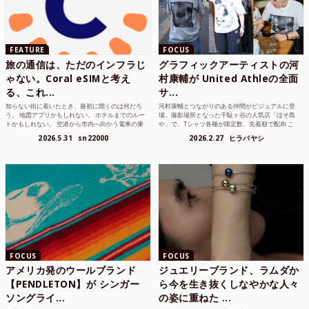
FEATURE
FOCUS
旅の通信は、ただのインフラじ
グラフィックアーティストの河
ゃない。Coral eSIMと考え
村康輔が United Athleの全面
る、これ...
サ...
知らない街に着いたとき、最初に開くのは何だろ
河村康輔とつながりのある仲間がビジュアルに登
う。 地図アプリかもしれない。 ホテルまでのルー
場。撮影場所となった千駄ヶ谷の人気店「ほそ島
トかもしれない。 空港から市内へ向かう電車の乗
や」で、Tシャツ各種が限定数、先着順で配布 こ
り方かもしれな...
れまでUnited...
2026.5.31
sn22000
2026.2.27
ヒラバヤシ
FOCUS
FOCUS
アメリカ発のウールブランド
ジュエリーブランド、ラムダか
【PENDLETON】が シンガー
ら今を生き抜くしなやかな人々
ソングライ...
の姿に重ねた ...