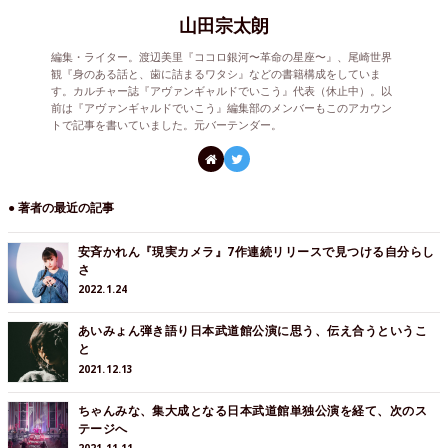
山田宗太朗
編集・ライター。渡辺美里『ココロ銀河〜革命の星座〜』、尾崎世界
観『身のある話と、歯に詰まるワタシ』などの書籍構成をしていま
す。カルチャー誌『アヴァンギャルドでいこう』代表（休止中）。以
前は『アヴァンギャルドでいこう』編集部のメンバーもこのアカウン
トで記事を書いていました。元バーテンダー。
● 著者の最近の記事
安斉かれん『現実カメラ』7作連続リリースで見つける自分らし
さ
2022.1.24
あいみょん弾き語り日本武道館公演に思う、伝え合うというこ
と
2021.12.13
ちゃんみな、集大成となる日本武道館単独公演を経て、次のス
テージへ