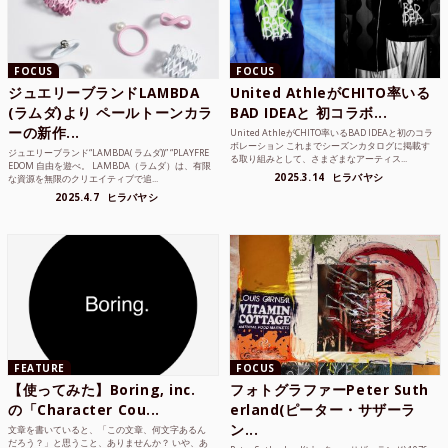
FOCUS
FOCUS
ジュエリーブランドLAMBDA
United AthleがCHITO率いる
(ラムダ)より ペールトーンカラ
BAD IDEAと 初コラボ...
ーの新作...
United AthleがCHITO率いるBAD IDEAと初のコラ
ボレーション これまでシーズンカタログに掲載す
ジュエリーブランド“LAMBDA( ラムダ))” “PLAYFRE
る取り組みとして、さまざまなアーティス...
EDOM 自由を遊べ。 LAMBDA（ラムダ）は、有限
2025.3.14
ヒラバヤシ
な資源を無限のクリエイティブで追...
2025.4.7
ヒラバヤシ
FEATURE
FOCUS
【使ってみた】Boring, inc.
フォトグラファーPeter Suth
の「Character Cou...
erland(ピーター・サザーラ
ン...
文章を書いていると、「この文章、何文字あるん
だろう？」と思うこと、ありませんか？ いや、あ