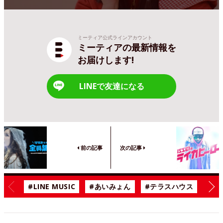
ミーティア公式ラインアカウント
ミーティアの最新情報を
お届けします!
LINEで友達になる
前の記事
次の記事
#LINE MUSIC
#あいみょん
#テラスハウス
#漫