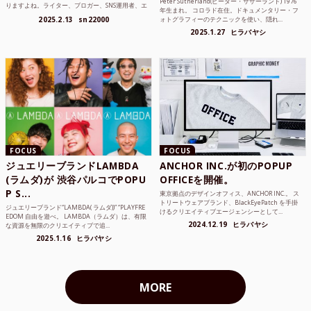
Peter Sutherland(ピーター・サザーランド) 1976
りますよね。ライター、ブロガー、SNS運用者、エ
年生まれ。 コロラド在住。ドキュメンタリー・フ
ンジニア、学生...
2025.2.13
sn22000
ォトグラフィーのテクニックを使い、隠れ...
2025.1.27
ヒラバヤシ
FOCUS
FOCUS
ジュエリーブランドLAMBDA
ANCHOR INC.が初のPOPUP
(ラムダ)が 渋谷パルコでPOPU
OFFICEを開催。
P S...
東京拠点のデザインオフィス、ANCHOR INC.。 ス
トリートウェアブランド、BlackEyePatch を手掛
ジュエリーブランド“LAMBDA( ラムダ))” “PLAYFRE
けるクリエイティブエージェンシーとして...
EDOM 自由を遊べ。 LAMBDA（ラムダ）は、有限
2024.12.19
ヒラバヤシ
な資源を無限のクリエイティブで追...
2025.1.16
ヒラバヤシ
MORE