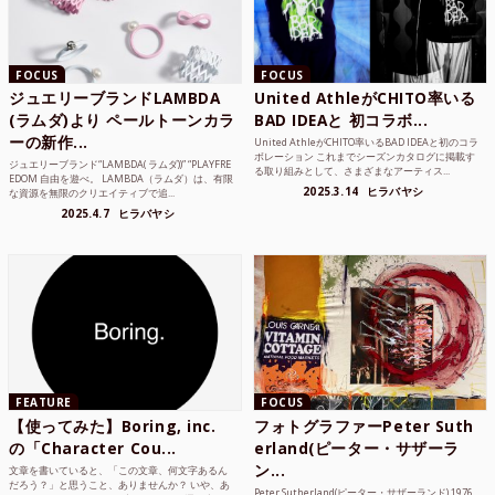
FOCUS
FOCUS
ジュエリーブランドLAMBDA
United AthleがCHITO率いる
(ラムダ)より ペールトーンカラ
BAD IDEAと 初コラボ...
ーの新作...
United AthleがCHITO率いるBAD IDEAと初のコラ
ボレーション これまでシーズンカタログに掲載す
ジュエリーブランド“LAMBDA( ラムダ))” “PLAYFRE
る取り組みとして、さまざまなアーティス...
EDOM 自由を遊べ。 LAMBDA（ラムダ）は、有限
2025.3.14
ヒラバヤシ
な資源を無限のクリエイティブで追...
2025.4.7
ヒラバヤシ
FEATURE
FOCUS
【使ってみた】Boring, inc.
フォトグラファーPeter Suth
の「Character Cou...
erland(ピーター・サザーラ
ン...
文章を書いていると、「この文章、何文字あるん
だろう？」と思うこと、ありませんか？ いや、あ
Peter Sutherland(ピーター・サザーランド) 1976