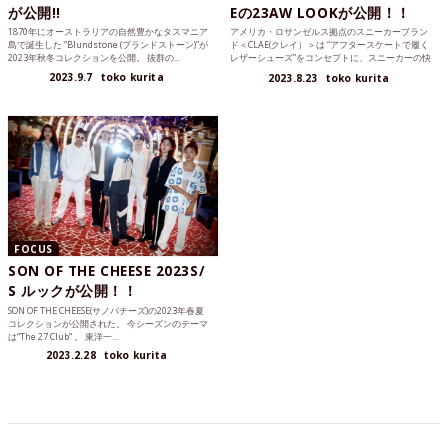
が公開!!
Eの23AW LOOKが公開！！
1870年にオーストラリアの自然豊かなタスマニア
アメリカ・ロサンゼルス拠点のスニーカーブラン
島で誕生した “Blundstone (ブランドストーン)”が
ド＜CLAE(クレイ）＞は “アフタースケートで履く
2023年秋冬コレクションを公開。 抜群の...
レザーシューズ”をコンセプトに、スニーカーの快
適さとレザ...
2023.9.7
toko kurita
2023.8.23
toko kurita
FOCUS
SON OF THE CHEESE 2023S/
S ルックが公開！！
SON OF THE CHEESE(サノバチーズ)の2023年春夏
コレクションが公開された。 今シーズンのテーマ
は“The 27 Club” 。 東洋一...
2023.2.28
toko kurita