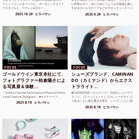
フミュージックをベースに、オーガニックなライ
に昇華させて、水にたゆたうような浮遊感を感じ
フスタイルと、ウクレレ&ギター...
させるボールモチーフなどがモダンヴィンテージ
のような雰囲気も感じ...
2025.10.20
ヒラバヤシ
2025.9.29
ヒラバヤシ
FOCUS
FOCUS
ゴールドウイン東京本社にて、
シューズブランド、CAMINAN
フォトグラファー柏倉陽介によ
DO（カミナンド）からエクス
る写真展＆体験...
トラライト...
「Endless Yosuke Kashiwakura Photo Exhibitio
■CAMINANDO（カミナンド） 日本のシューズブ
n and Creative Dialogues」 ■ネイチャーフ...
ランド。 [ファッションとしてのシューデザイン]
であることに最も重点を置き、シーズンごとに高
2025.8.18
ヒラバヤシ
品質な素...
2025.8.18
ヒラバヤシ