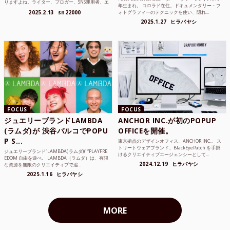
りますよね。ライター、ブロガー、SNS運用者、エ
年生まれ。 コロラド在住。ドキュメンタリー・フ
ンジニア、学生...
2025.2.13
sn22000
ォトグラフィーのテクニックを使い、隠れ...
2025.1.27
ヒラバヤシ
FOCUS
FOCUS
ジュエリーブランドLAMBDA
ANCHOR INC.が初のPOPUP
(ラムダ)が 渋谷パルコでPOPU
OFFICEを開催。
P S...
東京拠点のデザインオフィス、ANCHOR INC.。 ス
トリートウェアブランド、BlackEyePatch を手掛
ジュエリーブランド“LAMBDA( ラムダ))” “PLAYFRE
けるクリエイティブエージェンシーとして...
EDOM 自由を遊べ。 LAMBDA（ラムダ）は、有限
2024.12.19
ヒラバヤシ
な資源を無限のクリエイティブで追...
2025.1.16
ヒラバヤシ
MORE