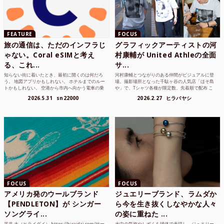
FEATURE
FOCUS
旅の通信は、ただのインフラじ
グラフィックアーティストの河
ゃない。Coral eSIMと考え
村康輔が United Athleの全面
る、これ...
サ...
知らない街に着いたとき、最初に開くのは何だろ
河村康輔とつながりのある仲間がビジュアルに登
う。 地図アプリかもしれない。 ホテルまでのルー
場。撮影場所となった千駄ヶ谷の人気店「ほそ島
トかもしれない。 空港から市内へ向かう電車の乗
や」で、Tシャツ各種が限定数、先着順で配布 こ
り方かもしれな...
れまでUnited...
2026.5.31
sn22000
2026.2.27
ヒラバヤシ
FOCUS
FOCUS
アメリカ発のウールブランド
ジュエリーブランド、ラムダか
【PENDLETON】が シンガー
ら今を生き抜くしなやかな人々
ソングライ...
の姿に重ねた ...
平井 大（ヒライダイ） https://hiraidai.com/サー
水中の気泡やしずくを球体で表現し、ジュエリー