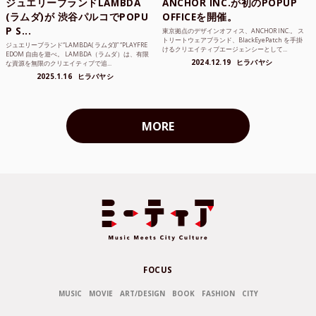
ジュエリーブランドLAMBDA
ANCHOR INC.が初のPOPUP
(ラムダ)が 渋谷パルコでPOPU
OFFICEを開催。
P S...
東京拠点のデザインオフィス、ANCHOR INC.。 ス
トリートウェアブランド、BlackEyePatch を手掛
ジュエリーブランド“LAMBDA( ラムダ))” “PLAYFRE
けるクリエイティブエージェンシーとして...
EDOM 自由を遊べ。 LAMBDA（ラムダ）は、有限
2024.12.19
ヒラバヤシ
な資源を無限のクリエイティブで追...
2025.1.16
ヒラバヤシ
MORE
FOCUS
MUSIC
MOVIE
ART/DESIGN
BOOK
FASHION
CITY