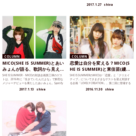
れな選曲。彼女の魅力が更に深まっていきます。
2017.1.27
shiva
COLUMN
COLUMN
MICO(SHE IS SUMMER)とあい
恋愛は自分を変える？MICO(S
みょんが語る、歌詞から見え...
HE IS SUMMER)と東佳苗(縷...
SHE IS SUMMER・MICOの対談企画第三弾のゲス
SHE IS SUMMERのMICOが「恋愛」と「クリエイ
トは、2016年に『生きていたんだよな』で鮮烈な
ティブ」についてさまざまなゲストを迎え対談す
メジャーデビューを果たしたあいみょん。Spotify
る企画「LOVELY CREATION」。第二回に登場する
が選ぶ「2017年ネクストブレイク・アーティス
のはニットブランド・縷縷夢兎の東佳苗。でんぱ
2017.1.13
shiva
2016.11.30
shiva
ト」にyahyelやビッケブランカらとともに選出さ
組.incや大森靖子、LADYBABYなどの衣装を手が
れるなど今とても勢いのある人物だ。MICOとあい
け、映画『Heavy Shabby Girl』では初監督に挑戦
みょん、お互いに音楽に携わっていることもあ
するなど、常に話題をふりまく彼女がMICOとさま
り、今回は主に恋愛と作詞についての話題に。
ざまなトークを展開。元彼との話、二人の恋愛観
まであまり普段聞けない話を語ってくれた。