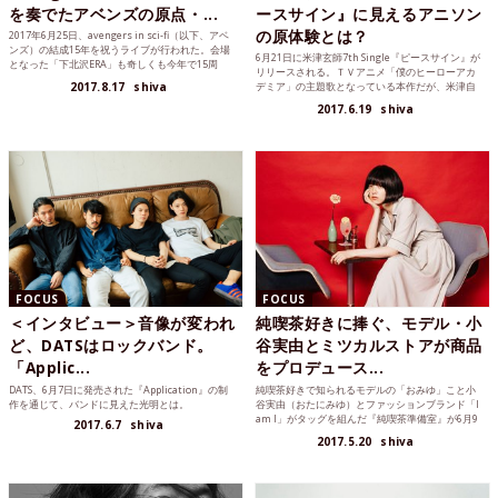
を奏でたアベンズの原点・...
ースサイン』に見えるアニソン
の原体験とは？
2017年6月25日、avengers in sci-fi（以下、アベ
ンズ）の結成15年を祝うライブが行われた。会場
6月21日に米津玄師7th Single『ピースサイン』が
となった「下北沢ERA」も奇しくも今年で15周
リリースされる。ＴＶアニメ「僕のヒーローアカ
年。さまざまな思いが交錯したアベンズの夜をレ
2017.8.17
shiva
デミア」の主題歌となっている本作だが、米津自
ポートする。
身の「...
2017.6.19
shiva
FOCUS
FOCUS
＜インタビュー＞音像が変われ
純喫茶好きに捧ぐ、モデル・小
ど、DATSはロックバンド。
谷実由とミツカルストアが商品
「Applic...
をプロデュース...
DATS、6月7日に発売された『Application』の制
純喫茶好きで知られるモデルの「おみゆ」こと小
作を通じて、バンドに見えた光明とは。
谷実由（おたにみゆ）とファッションブランド「I
am I」がタッグを組んだ『純喫茶準備室』が6月9
2017.6.7
shiva
日から東京...
2017.5.20
shiva