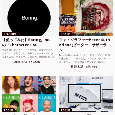
FEATURE
FOCUS
【使ってみた】Boring, inc.
フォトグラファーPeter Suth
の「Character Cou...
erland(ピーター・サザーラ
ン...
文章を書いていると、「この文章、何文字あるん
だろう？」と思うこと、ありませんか？ いや、あ
Peter Sutherland(ピーター・サザーランド) 1976
りますよね。ライター、ブロガー、SNS運用者、エ
年生まれ。 コロラド在住。ドキュメンタリー・フ
ンジニア、学生...
2025.2.13
sn22000
ォトグラフィーのテクニックを使い、隠れ...
2025.1.27
ヒラバヤシ
FOCUS
FOCUS