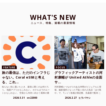
WHAT'S NEW
ニュース、特集、連載の最新情報
FEATURE
FOCUS
旅の通信は、ただのインフラじ
グラフィックアーティストの河
ゃない。Coral eSIMと考え
村康輔が United Athleの全面
る、これ...
サ...
知らない街に着いたとき、最初に開くのは何だろ
河村康輔とつながりのある仲間がビジュアルに登
う。 地図アプリかもしれない。 ホテルまでのルー
場。撮影場所となった千駄ヶ谷の人気店「ほそ島
トかもしれない。 空港から市内へ向かう電車の乗
や」で、Tシャツ各種が限定数、先着順で配布 こ
り方かもしれな...
れまでUnited...
2026.5.31
sn22000
2026.2.27
ヒラバヤシ