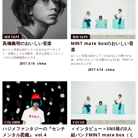
MIXTAPE
MIXTAPE
髙橋義明のおいしい音楽
MINT mate boxのおいしい音
楽
おいしい音楽を紹介してくれるのはアーティス
ト・俳優としても活動中、多才な現役メンズノン
おいしい音楽を紹介してくれるのはこの爽やかな
ノモデル髙橋義明さんです。
春、4/19にデビューする爽やかな3人組、MINT m
2017.4.14
shiva
ate boxさんです。
2017.4.14
shiva
COLUMN
FOCUS
ハジメファンタジーの『センチ
＜インタビュー＞SNS発の3人
メンタル図鑑』 vol.4
組バンドMINT mate box（ミ