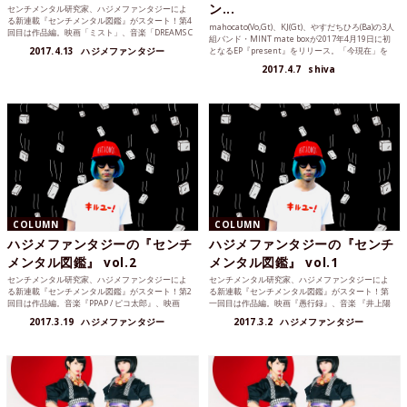
ン...
センチメンタル研究家、ハジメファンタジーによ
る新連載『センチメンタル図鑑』がスタート！第4
mahocato(Vo,Gt)、KJ(Gt)、やすだちひろ(Ba)の3人
回目は作品編。映画「ミスト」、音楽「DREAMS C
組バンド・MINT mate boxが2017年4月19日に初
OME TRUE / サンキュ.」をセンチメンタル観点で
2017.4.13
ハジメファンタジー
となるEP『present』をリリース。「今現在」を
採点！
全て詰め込んだという1stEPに対する思いを語って
2017.4.7
shiva
くれました。
COLUMN
COLUMN
ハジメファンタジーの『センチ
ハジメファンタジーの『センチ
メンタル図鑑』 vol.2
メンタル図鑑』 vol.1
センチメンタル研究家、ハジメファンタジーによ
センチメンタル研究家、ハジメファンタジーによ
る新連載『センチメンタル図鑑』がスタート！第2
る新連載『センチメンタル図鑑』がスタート！第
回目は作品編。音楽『PPAP / ピコ太郎』、映画
一回目は作品編。映画『愚行録』、音楽 『井上陽
『言の葉の庭、本『うみべの女の子 / 浅野いに
水 / 傘がない』、本 『新ウォーリーハリウッドへ
2017.3.19
ハジメファンタジー
2017.3.2
ハジメファンタジー
お』をセンチメンタル観点で採点！
いく (新ウォーリーのえほん) マーティン ハンドフ
ォード』をセンチメンタル観点で採点！