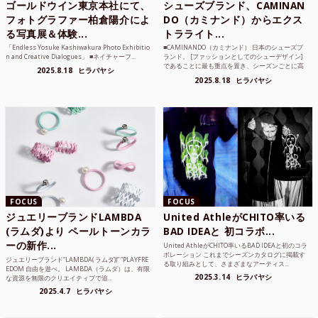
ゴールドウイン東京本社にて、
シューズブランド、CAMINAN
フォトグラファー柏倉陽介によ
DO（カミナンド）からエクス
る写真展＆体験...
トラライト...
「Endless Yosuke Kashiwakura Photo Exhibitio
■CAMINANDO（カミナンド） 日本のシューズブ
n and Creative Dialogues」 ■ネイチャーフ...
ランド。 [ファッションとしてのシューデザイン]
であることに最も重点を置き、シーズンごとに高
2025.8.18
ヒラバヤシ
品質な素...
2025.8.18
ヒラバヤシ
FOCUS
FOCUS
ジュエリーブランドLAMBDA
United AthleがCHITO率いる
(ラムダ)より ペールトーンカラ
BAD IDEAと 初コラボ...
ーの新作...
United AthleがCHITO率いるBAD IDEAと初のコラ
ボレーション これまでシーズンカタログに掲載す
ジュエリーブランド“LAMBDA( ラムダ))” “PLAYFRE
る取り組みとして、さまざまなアーティス...
EDOM 自由を遊べ。 LAMBDA（ラムダ）は、有限
2025.3.14
ヒラバヤシ
な資源を無限のクリエイティブで追...
2025.4.7
ヒラバヤシ