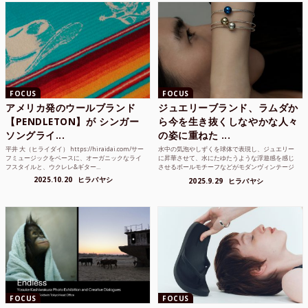
FOCUS
FOCUS
アメリカ発のウールブランド
ジュエリーブランド、ラムダか
【PENDLETON】が シンガー
ら今を生き抜くしなやかな人々
ソングライ...
の姿に重ねた ...
平井 大（ヒライダイ） https://hiraidai.com/サー
水中の気泡やしずくを球体で表現し、ジュエリー
フミュージックをベースに、オーガニックなライ
に昇華させて、水にたゆたうような浮遊感を感じ
フスタイルと、ウクレレ&ギター...
させるボールモチーフなどがモダンヴィンテージ
のような雰囲気も感じ...
2025.10.20
ヒラバヤシ
2025.9.29
ヒラバヤシ
FOCUS
FOCUS