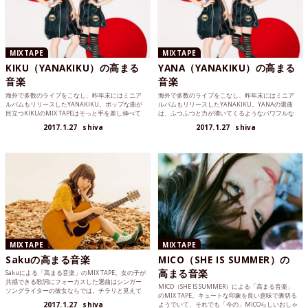
MIXTAPE
MIXTAPE
KIKU（YANAKIKU）の高まる
YANA（YANAKIKU）の高まる
音楽
音楽
海外で多数のライブをこなし、昨年末にはミニア
海外で多数のライブをこなし、昨年末にはミニア
ルバムもリリースしたYANAKIKU。ポップな曲が
ルバムもリリースしたYANAKIKU。YANAの選曲
目立つKIKUのMIX TAPEはそっと手を差し伸べて
は、ふつふつと力が湧いてくるようなパワフルな
くれるような優しさのある選曲。
MIX TAPEです。
2017.1.27
shiva
2017.1.27
shiva
MIXTAPE
MIXTAPE
Sakuの高まる音楽
MICO（SHE IS SUMMER）の
高まる音楽
Sakuによる「高まる音楽」のMIX TAPE。女の子が
共感できる歌詞にフォーカスした選曲はシンガー
MICO（SHE IS SUMMER）による「高まる音楽」
ソングライターの彼女ならでは。チラリと見えて
のMIX TAPE。キュートな印象を良い意味で裏切る
くる自身の体験談にも注目です。
2017.1.27
shiva
ようでいて、それでも「今の」MICOらしいおしゃ