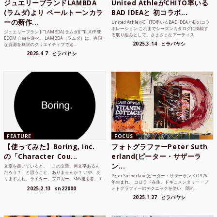
ジュエリーブランドLAMBDA
United AthleがCHITO率いる
(ラムダ)より ペールトーンカラ
BAD IDEAと 初コラボ...
ーの新作...
United AthleがCHITO率いるBAD IDEAと初のコラ
ボレーション これまでシーズンカタログに掲載す
ジュエリーブランド“LAMBDA( ラムダ))” “PLAYFRE
る取り組みとして、さまざまなアーティス...
EDOM 自由を遊べ。 LAMBDA（ラムダ）は、有限
2025.3.14
ヒラバヤシ
な資源を無限のクリエイティブで追...
2025.4.7
ヒラバヤシ
FEATURE
FOCUS
【使ってみた】Boring, inc.
フォトグラファーPeter Suth
の「Character Cou...
erland(ピーター・サザーラ
ン...
文章を書いていると、「この文章、何文字あるん
だろう？」と思うこと、ありませんか？ いや、あ
Peter Sutherland(ピーター・サザーランド) 1976
りますよね。ライター、ブロガー、SNS運用者、エ
年生まれ。 コロラド在住。ドキュメンタリー・フ
ンジニア、学生...
2025.2.13
sn22000
ォトグラフィーのテクニックを使い、隠れ...
2025.1.27
ヒラバヤシ