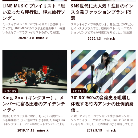
LINE MUSIC プレイリスト『思
SNS世代に大人気！注目のイン
い立ったら即行動。弾丸旅行ソ
スタ発ファッションブランド5
ング...
選
ミーティア×LINE MUSICプレイリスト公開中 ミー
スマホネイティブ時代のいま。見るだけのSNSだっ
ティアとLINE MUSICのコラボ企画更新中！ 毎週
たインスタグラムでは、投稿やストーリーズでの
いろんなテーマでプレイリストを作ってお届け...
ショッピングまでもが可能になりました。実店舗
を持つメジャーな...
2020.1.30
mine.k
2020.1.3
mine.k
FOCUS
FOCUS
King Gnu（キングヌー）。メ
70’ 80’ 90’sの音楽史を咀嚼し
ンバーに宿る圧巻のアイデンテ
体現する竹内アンナの圧倒的発
ィティ
信...
突如としてロック界に現れ、あっという間にシー
21歳。アメリカ・ロサンゼルス生まれのシンガー
ンを爆発的に（いい意味で）かき回したKing Gnu
ソングライター、竹内アンナが、3rd EP「at THRE
（キング ヌー）。2019年のヒットナンバーに上り
E」をリリースした。その間違いなく期待してしま
詰めた...
う...
2019.11.13
mine.k
2019.9.19
mine.k