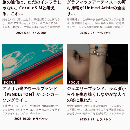
旅の通信は、ただのインフラじ
グラフィックアーティストの河
ゃない。Coral eSIMと考え
村康輔が United Athleの全面
る、これ...
サ...
知らない街に着いたとき、最初に開くのは何だろ
河村康輔とつながりのある仲間がビジュアルに登
う。 地図アプリかもしれない。 ホテルまでのルー
場。撮影場所となった千駄ヶ谷の人気店「ほそ島
トかもしれない。 空港から市内へ向かう電車の乗
や」で、Tシャツ各種が限定数、先着順で配布 こ
り方かもしれな...
れまでUnited...
2026.5.31
sn22000
2026.2.27
ヒラバヤシ
FOCUS
FOCUS
アメリカ発のウールブランド
ジュエリーブランド、ラムダか
【PENDLETON】が シンガー
ら今を生き抜くしなやかな人々
ソングライ...
の姿に重ねた ...
平井 大（ヒライダイ） https://hiraidai.com/サー
水中の気泡やしずくを球体で表現し、ジュエリー
フミュージックをベースに、オーガニックなライ
に昇華させて、水にたゆたうような浮遊感を感じ
フスタイルと、ウクレレ&ギター...
させるボールモチーフなどがモダンヴィンテージ
のような雰囲気も感じ...
2025.10.20
ヒラバヤシ
2025.9.29
ヒラバヤシ