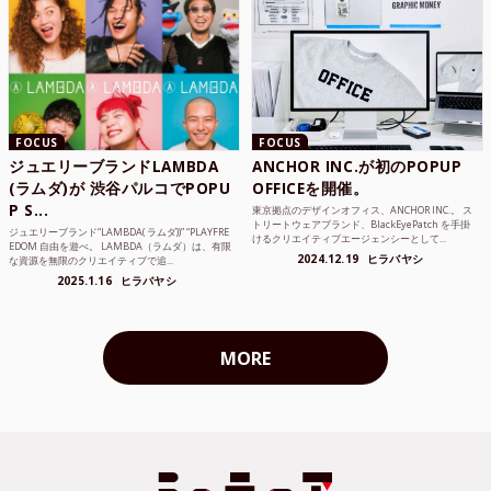
FOCUS
FOCUS
ジュエリーブランドLAMBDA
ANCHOR INC.が初のPOPUP
(ラムダ)が 渋谷パルコでPOPU
OFFICEを開催。
P S...
東京拠点のデザインオフィス、ANCHOR INC.。 ス
トリートウェアブランド、BlackEyePatch を手掛
ジュエリーブランド“LAMBDA( ラムダ))” “PLAYFRE
けるクリエイティブエージェンシーとして...
EDOM 自由を遊べ。 LAMBDA（ラムダ）は、有限
2024.12.19
ヒラバヤシ
な資源を無限のクリエイティブで追...
2025.1.16
ヒラバヤシ
MORE