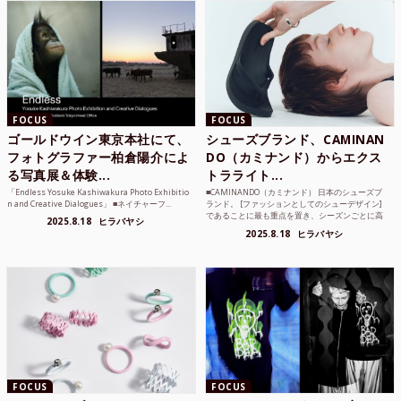
FOCUS
FOCUS
ゴールドウイン東京本社にて、
シューズブランド、CAMINAN
フォトグラファー柏倉陽介によ
DO（カミナンド）からエクス
る写真展＆体験...
トラライト...
「Endless Yosuke Kashiwakura Photo Exhibitio
■CAMINANDO（カミナンド） 日本のシューズブ
n and Creative Dialogues」 ■ネイチャーフ...
ランド。 [ファッションとしてのシューデザイン]
であることに最も重点を置き、シーズンごとに高
2025.8.18
ヒラバヤシ
品質な素...
2025.8.18
ヒラバヤシ
FOCUS
FOCUS