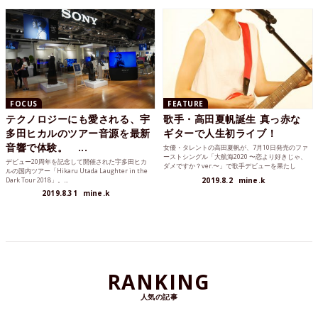
FOCUS
FEATURE
テクノロジーにも愛される、宇
歌手・高田夏帆誕生 真っ赤な
多田ヒカルのツアー音源を最新
ギターで人生初ライブ！
音響で体験。 ...
女優・タレントの高田夏帆が、7月10日発売のファ
ーストシングル「大航海2020 〜恋より好きじゃ、
デビュー20周年を記念して開催された宇多田ヒカ
ダメですか？ver.〜」で歌手デビューを果たし
ルの国内ツアー「Hikaru Utada Laughter in the
た。本作...
Dark Tour 2018」。...
2019.8.2
mine.k
2019.8.31
mine.k
RANKING
人気の記事