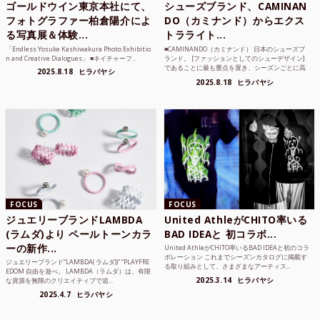
ゴールドウイン東京本社にて、
シューズブランド、CAMINAN
フォトグラファー柏倉陽介によ
DO（カミナンド）からエクス
る写真展＆体験...
トラライト...
「Endless Yosuke Kashiwakura Photo Exhibitio
■CAMINANDO（カミナンド） 日本のシューズブ
n and Creative Dialogues」 ■ネイチャーフ...
ランド。 [ファッションとしてのシューデザイン]
であることに最も重点を置き、シーズンごとに高
2025.8.18
ヒラバヤシ
品質な素...
2025.8.18
ヒラバヤシ
FOCUS
FOCUS
ジュエリーブランドLAMBDA
United AthleがCHITO率いる
(ラムダ)より ペールトーンカラ
BAD IDEAと 初コラボ...
ーの新作...
United AthleがCHITO率いるBAD IDEAと初のコラ
ボレーション これまでシーズンカタログに掲載す
ジュエリーブランド“LAMBDA( ラムダ))” “PLAYFRE
る取り組みとして、さまざまなアーティス...
EDOM 自由を遊べ。 LAMBDA（ラムダ）は、有限
2025.3.14
ヒラバヤシ
な資源を無限のクリエイティブで追...
2025.4.7
ヒラバヤシ