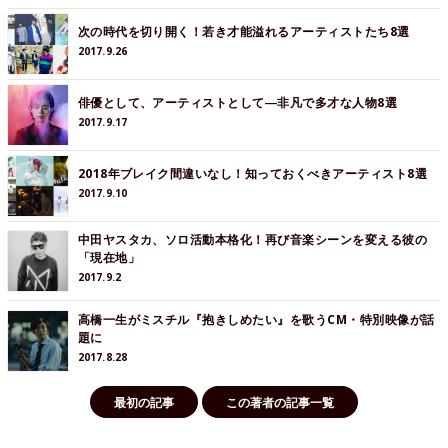
次の時代を切り開く！若き才能溢れるアーティストたち8選
2017.9.26
俳優として、アーティストとして―非凡で多才な人物8選
2017.9.17
2018年ブレイク間違いなし！知っておくべきアーティスト8選
2017.9.10
中田ヤスタカ、ソロ活動本格化！再び音楽シーンを変える彼の
「現在地」
2017.9.2
高橋一生がミスチル『抱きしめたい』を歌うCM・特別映像が話
題に
2017.8.28
最初の記事
この著者の記事一覧