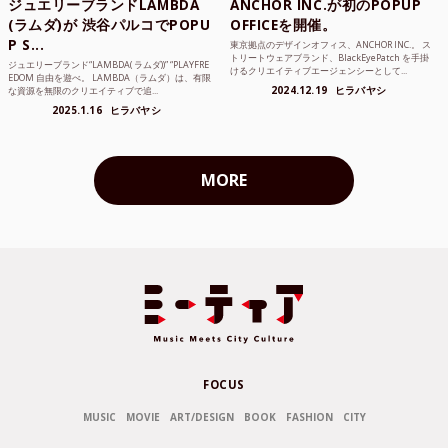
ジュエリーブランドLAMBDA
ANCHOR INC.が初のPOPUP
(ラムダ)が 渋谷パルコでPOPU
OFFICEを開催。
P S...
東京拠点のデザインオフィス、ANCHOR INC.。 ス
トリートウェアブランド、BlackEyePatch を手掛
ジュエリーブランド“LAMBDA( ラムダ))” “PLAYFRE
けるクリエイティブエージェンシーとして...
EDOM 自由を遊べ。 LAMBDA（ラムダ）は、有限
2024.12.19
ヒラバヤシ
な資源を無限のクリエイティブで追...
2025.1.16
ヒラバヤシ
MORE
FOCUS
MUSIC
MOVIE
ART/DESIGN
BOOK
FASHION
CITY