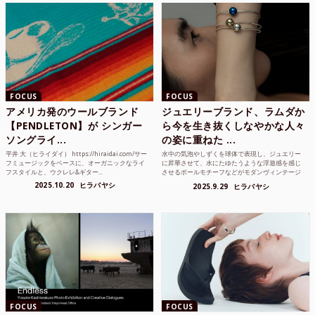
FOCUS
FOCUS
アメリカ発のウールブランド
ジュエリーブランド、ラムダか
【PENDLETON】が シンガー
ら今を生き抜くしなやかな人々
ソングライ...
の姿に重ねた ...
平井 大（ヒライダイ） https://hiraidai.com/サー
水中の気泡やしずくを球体で表現し、ジュエリー
フミュージックをベースに、オーガニックなライ
に昇華させて、水にたゆたうような浮遊感を感じ
フスタイルと、ウクレレ&ギター...
させるボールモチーフなどがモダンヴィンテージ
のような雰囲気も感じ...
2025.10.20
ヒラバヤシ
2025.9.29
ヒラバヤシ
FOCUS
FOCUS