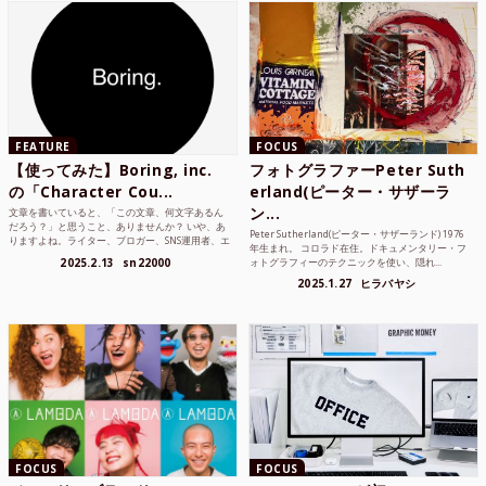
FEATURE
FOCUS
【使ってみた】Boring, inc.
フォトグラファーPeter Suth
の「Character Cou...
erland(ピーター・サザーラ
ン...
文章を書いていると、「この文章、何文字あるん
だろう？」と思うこと、ありませんか？ いや、あ
Peter Sutherland(ピーター・サザーランド) 1976
りますよね。ライター、ブロガー、SNS運用者、エ
年生まれ。 コロラド在住。ドキュメンタリー・フ
ンジニア、学生...
2025.2.13
sn22000
ォトグラフィーのテクニックを使い、隠れ...
2025.1.27
ヒラバヤシ
FOCUS
FOCUS