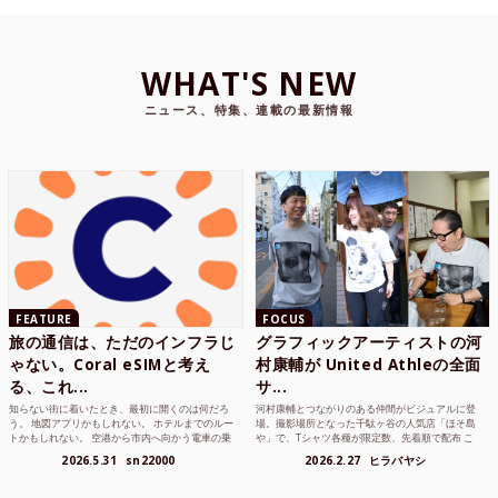
WHAT'S NEW
ニュース、特集、連載の最新情報
FEATURE
FOCUS
旅の通信は、ただのインフラじ
グラフィックアーティストの河
ゃない。Coral eSIMと考え
村康輔が United Athleの全面
る、これ...
サ...
知らない街に着いたとき、最初に開くのは何だろ
河村康輔とつながりのある仲間がビジュアルに登
う。 地図アプリかもしれない。 ホテルまでのルー
場。撮影場所となった千駄ヶ谷の人気店「ほそ島
トかもしれない。 空港から市内へ向かう電車の乗
や」で、Tシャツ各種が限定数、先着順で配布 こ
り方かもしれな...
れまでUnited...
2026.5.31
sn22000
2026.2.27
ヒラバヤシ