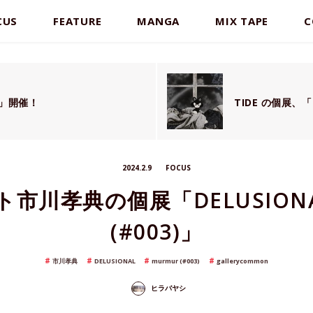
CUS
FEATURE
MANGA
MIX TAPE
C
V」開催！
TIDE の個展、
2024.2.9
FOCUS
市川孝典の個展「DELUSIONAL
(#003)」
市川孝典
DELUSIONAL
murmur (#003)
gallerycommon
ヒラバヤシ