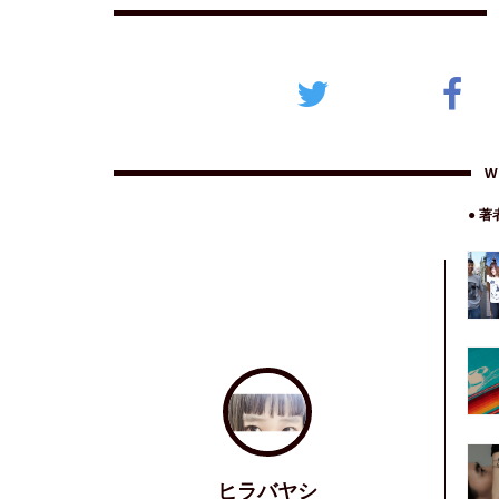
W
● 
ヒラバヤシ