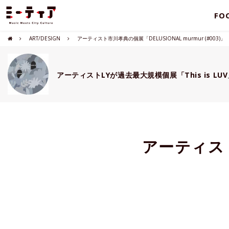
FO
ART/DESIGN
アーティスト市川孝典の個展「DELUSIONAL murmur (#003)」
アーティストLYが過去最大規模個展「This is LU
アーティスト