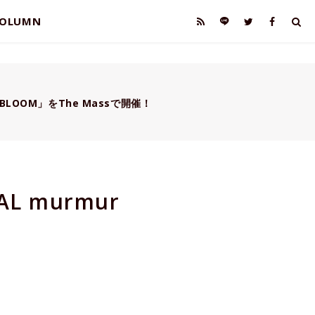
OLUMN
「BLOOM」をThe Massで開催！
 murmur