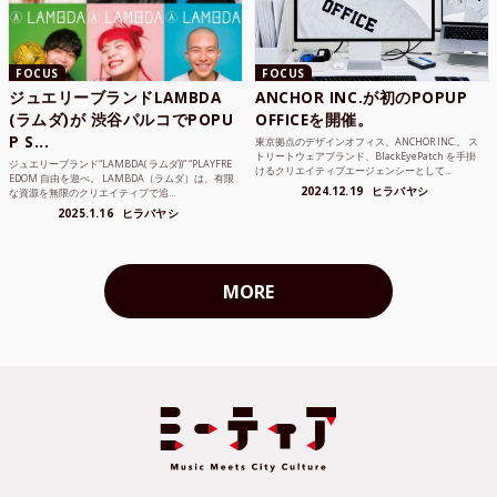
FOCUS
FOCUS
ジュエリーブランドLAMBDA
ANCHOR INC.が初のPOPUP
(ラムダ)が 渋谷パルコでPOPU
OFFICEを開催。
P S...
東京拠点のデザインオフィス、ANCHOR INC.。 ス
トリートウェアブランド、BlackEyePatch を手掛
ジュエリーブランド“LAMBDA( ラムダ))” “PLAYFRE
けるクリエイティブエージェンシーとして...
EDOM 自由を遊べ。 LAMBDA（ラムダ）は、有限
2024.12.19
ヒラバヤシ
な資源を無限のクリエイティブで追...
2025.1.16
ヒラバヤシ
MORE