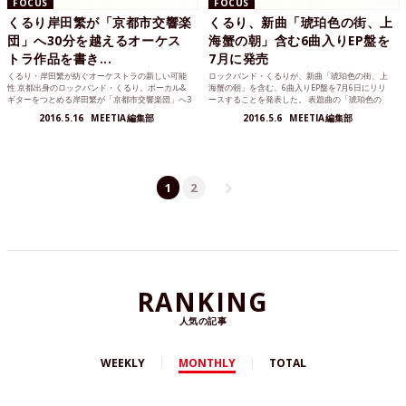
FOCUS
FOCUS
くるり岸田繁が「京都市交響楽
くるり、新曲「琥珀色の街、上
団」へ30分を越えるオーケス
海蟹の朝」含む6曲入りEP盤を
トラ作品を書き...
7月に発売
くるり・岸田繁が紡ぐオーケストラの新しい可能
ロックバンド・くるりが、新曲「琥珀色の街、上
性 京都出身のロックバンド・くるり。ボーカル&
海蟹の朝」を含む、6曲入りEP盤を7月6日にリリ
ギターをつとめる岸田繁が「京都市交響楽団」へ3
ースすることを発表した。 表題曲の「琥珀色の
0分を越...
街、上海蟹の朝」...
2016.5.16
MEETIA編集部
2016.5.6
MEETIA編集部
1
2
RANKING
人気の記事
WEEKLY
MONTHLY
TOTAL