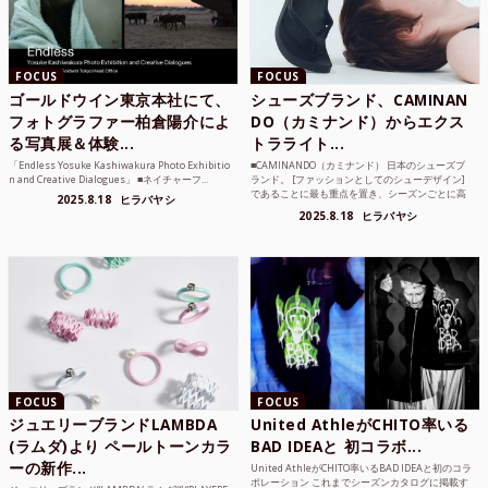
FOCUS
FOCUS
ゴールドウイン東京本社にて、
シューズブランド、CAMINAN
フォトグラファー柏倉陽介によ
DO（カミナンド）からエクス
る写真展＆体験...
トラライト...
「Endless Yosuke Kashiwakura Photo Exhibitio
■CAMINANDO（カミナンド） 日本のシューズブ
n and Creative Dialogues」 ■ネイチャーフ...
ランド。 [ファッションとしてのシューデザイン]
であることに最も重点を置き、シーズンごとに高
2025.8.18
ヒラバヤシ
品質な素...
2025.8.18
ヒラバヤシ
FOCUS
FOCUS
ジュエリーブランドLAMBDA
United AthleがCHITO率いる
(ラムダ)より ペールトーンカラ
BAD IDEAと 初コラボ...
ーの新作...
United AthleがCHITO率いるBAD IDEAと初のコラ
ボレーション これまでシーズンカタログに掲載す