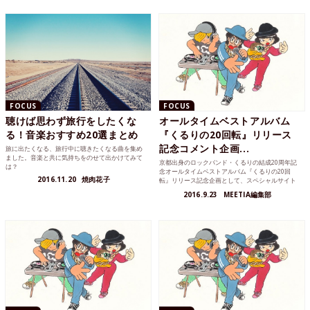
FOCUS
FOCUS
聴けば思わず旅行をしたくな
オールタイムベストアルバム
る！音楽おすすめ20選まとめ
『くるりの20回転』リリース
記念コメント企画...
旅に出たくなる、旅行中に聴きたくなる曲を集め
ました。音楽と共に気持ちをのせて出かけてみて
京都出身のロックバンド・くるりの結成20周年記
は？
念オールタイムベストアルバム『くるりの20回
2016.11.20
焼肉花子
転』リリース記念企画として、スペシャルサイト
(http://w...
2016.9.23
MEETIA編集部