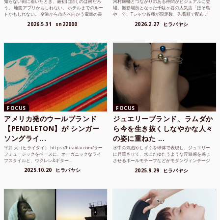
知らない街に着いたとき、最初に開くのは何だろ
河村康輔とつながりのある仲間がビジュアルに登
う。 地図アプリかもしれない。 ホテルまでのルー
場。撮影場所となった千駄ヶ谷の人気店「ほそ島
トかもしれない。 空港から市内へ向かう電車の乗
や」で、Tシャツ各種が限定数、先着順で配布 こ
り方かもしれな...
れまでUnited...
2026.5.31
sn22000
2026.2.27
ヒラバヤシ
FOCUS
FOCUS
アメリカ発のウールブランド
ジュエリーブランド、ラムダか
【PENDLETON】が シンガー
ら今を生き抜くしなやかな人々
ソングライ...
の姿に重ねた ...
平井 大（ヒライダイ） https://hiraidai.com/サー
水中の気泡やしずくを球体で表現し、ジュエリー
フミュージックをベースに、オーガニックなライ
に昇華させて、水にたゆたうような浮遊感を感じ
フスタイルと、ウクレレ&ギター...
させるボールモチーフなどがモダンヴィンテージ
のような雰囲気も感じ...
2025.10.20
ヒラバヤシ
2025.9.29
ヒラバヤシ