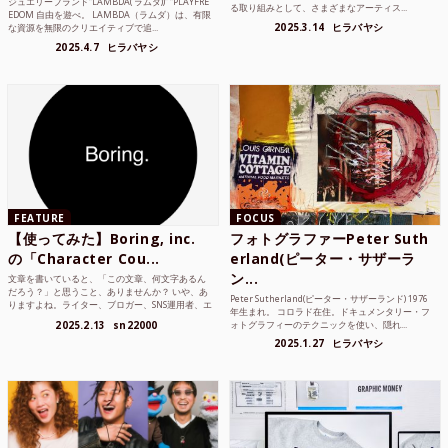
ジュエリーブランド“LAMBDA( ラムダ))” “PLAYFRE
る取り組みとして、さまざまなアーティス...
EDOM 自由を遊べ。 LAMBDA（ラムダ）は、有限
2025.3.14
ヒラバヤシ
な資源を無限のクリエイティブで追...
2025.4.7
ヒラバヤシ
FEATURE
FOCUS
【使ってみた】Boring, inc.
フォトグラファーPeter Suth
の「Character Cou...
erland(ピーター・サザーラ
ン...
文章を書いていると、「この文章、何文字あるん
だろう？」と思うこと、ありませんか？ いや、あ
Peter Sutherland(ピーター・サザーランド) 1976
りますよね。ライター、ブロガー、SNS運用者、エ
年生まれ。 コロラド在住。ドキュメンタリー・フ
ンジニア、学生...
2025.2.13
sn22000
ォトグラフィーのテクニックを使い、隠れ...
2025.1.27
ヒラバヤシ