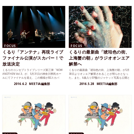
FOCUS
FOCUS
くるり「アンテナ」再現ライブ
くるりの最新曲「琥珀色の街、
ファイナル公演がスカパー！で
上海蟹の朝」がラジオオンエア
放送決定
解禁へ
くるりのコンセプトライブシリーズ第三弾「NOW
くるりの最新曲「琥珀色の街、上海蟹の朝」が5月
ANDTHEN Vol.3」が、5月31日の神奈川県民ホー
30日よりオンエア解禁されることが明らかとなっ
ルにてファイナルを迎え、この模様がBSスカパ
た。また、6曲入りEP盤のジャケット写真も公開と
ー...
なった。 こ...
2016.6.2
MEETIA編集部
2016.5.28
MEETIA編集部