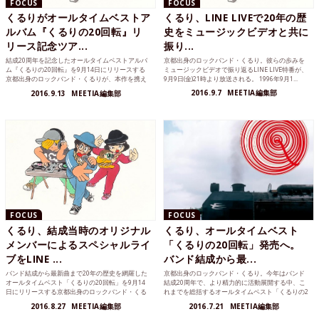
FOCUS
FOCUS
くるりがオールタイムベストア
くるり、LINE LIVEで20年の歴
ルバム『くるりの20回転』リ
史をミュージックビデオと共に
リース記念ツア...
振り...
結成20周年を記念したオールタイムベストアルバ
京都出身のロックバンド・くるり。彼らの歩みを
ム『くるりの20回転』を9月14日にリリースする
ミュージックビデオで振り返るLINE LIVE特番が、
京都出身のロックバンド・くるりが、本作を携え
9月9日(金)21時より放送される。 1996年9月1...
た“『くるりの...
2016.9.7
MEETIA編集部
2016.9.13
MEETIA編集部
FOCUS
FOCUS
くるり、結成当時のオリジナル
くるり、オールタイムベスト
メンバーによるスペシャルライ
「くるりの20回転」発売へ。
ブをLINE ...
バンド結成から最...
バンド結成から最新曲まで20年の歴史を網羅した
京都出身のロックバンド・くるり。今年はバンド
オールタイムベスト「くるりの20回転」を9月14
結成20周年で、より精力的に活動展開する中、こ
日にリリースする京都出身のロックバンド・くる
れまでを総括するオールタイムベスト「くるりの2
り。まさに、バ...
0回転」を9月1...
2016.8.27
MEETIA編集部
2016.7.21
MEETIA編集部