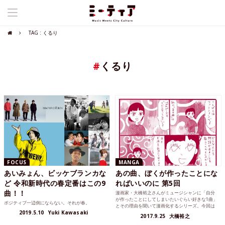
TAG : くるり
#
くるり
FOCUS
MANGA
あいみょん、ビッケブランカな
あの曲、ぼくが作ったことにな
ど 令和新時代の春定番はこの9
ればいいのに 第5回
曲！！
漫画家・大橋裕之さんがミュージシャンに「自分
が作ったことにしてしまいたいぐらい好きな1曲」
ポジティブ一辺倒にならない。それが春。
とその理由を聞いて漫画化するシリーズ。今回は
2019.5.10
Yuki Kawasaki
くるりのファンファンさん。
2017.9.25
大橋裕之