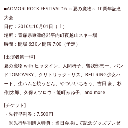
■AOMORI ROCK FESTIVAL’16 ～夏の魔物～ 10周年記念
大会
日付：2016年10月01日（土）
場所：青森県東津軽郡平内町夜越山スキー場
時間：開場 6:30／開演 7:00（予定）
[出演者第一弾]
夏の魔物 with ヒャダイン、人間椅子、曽我部恵一、バン
ドTOMOVSKY、クリトリック・リス、BELLRING少女ハ
ート、生ハムと焼うどん、やついいちろう、吉田 豪、杉
作J太郎、久保ミツロウ・能町みね子、and more
[チケット]
・先行早割券：7,500円
※先行早割購入特典：当日会場にて記念グッズプレゼ