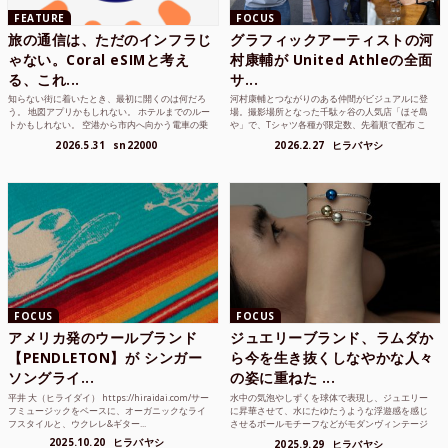
FEATURE
FOCUS
旅の通信は、ただのインフラじ
グラフィックアーティストの河
ゃない。Coral eSIMと考え
村康輔が United Athleの全面
る、これ...
サ...
知らない街に着いたとき、最初に開くのは何だろ
河村康輔とつながりのある仲間がビジュアルに登
う。 地図アプリかもしれない。 ホテルまでのルー
場。撮影場所となった千駄ヶ谷の人気店「ほそ島
トかもしれない。 空港から市内へ向かう電車の乗
や」で、Tシャツ各種が限定数、先着順で配布 こ
り方かもしれな...
れまでUnited...
2026.5.31
sn22000
2026.2.27
ヒラバヤシ
FOCUS
FOCUS
アメリカ発のウールブランド
ジュエリーブランド、ラムダか
【PENDLETON】が シンガー
ら今を生き抜くしなやかな人々
ソングライ...
の姿に重ねた ...
平井 大（ヒライダイ） https://hiraidai.com/サー
水中の気泡やしずくを球体で表現し、ジュエリー
フミュージックをベースに、オーガニックなライ
に昇華させて、水にたゆたうような浮遊感を感じ
フスタイルと、ウクレレ&ギター...
させるボールモチーフなどがモダンヴィンテージ
のような雰囲気も感じ...
2025.10.20
ヒラバヤシ
2025.9.29
ヒラバヤシ