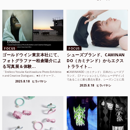
FOCUS
FOCUS
ゴールドウイン東京本社にて、
シューズブランド、CAMINAN
フォトグラファー柏倉陽介によ
DO（カミナンド）からエクス
る写真展＆体験...
トラライト...
「Endless Yosuke Kashiwakura Photo Exhibitio
■CAMINANDO（カミナンド） 日本のシューズブ
n and Creative Dialogues」 ■ネイチャーフ...
ランド。 [ファッションとしてのシューデザイン]
であることに最も重点を置き、シーズンごとに高
2025.8.18
ヒラバヤシ
品質な素...
2025.8.18
ヒラバヤシ