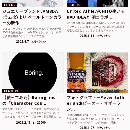
FOCUS
FOCUS
ジュエリーブランドLAMBDA
United AthleがCHITO率いる
(ラムダ)より ペールトーンカラ
BAD IDEAと 初コラボ...
ーの新作...
United AthleがCHITO率いるBAD IDEAと初のコラ
ボレーション これまでシーズンカタログに掲載す
ジュエリーブランド“LAMBDA( ラムダ))” “PLAYFRE
る取り組みとして、さまざまなアーティス...
EDOM 自由を遊べ。 LAMBDA（ラムダ）は、有限
2025.3.14
ヒラバヤシ
な資源を無限のクリエイティブで追...
2025.4.7
ヒラバヤシ
FEATURE
FOCUS
【使ってみた】Boring, inc.
フォトグラファーPeter Suth
の「Character Cou...
erland(ピーター・サザーラ
ン...
文章を書いていると、「この文章、何文字あるん
だろう？」と思うこと、ありませんか？ いや、あ
Peter Sutherland(ピーター・サザーランド) 1976
りますよね。ライター、ブロガー、SNS運用者、エ
年生まれ。 コロラド在住。ドキュメンタリー・フ
ンジニア、学生...
2025.2.13
sn22000
ォトグラフィーのテクニックを使い、隠れ...
2025.1.27
ヒラバヤシ