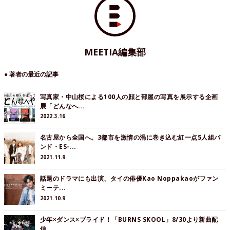
MEETIA編集部
● 著者の最近の記事
写真家・中山桜による100人の顔と部屋の写真を展示する企画
展「どんなへ...
2022.3.16
名古屋から全国へ。3都市を激情の渦に巻き込む紅一点5人組バ
ンド・ES-...
2021.11.9
話題のドラマにも出演、タイの俳優Kao Noppakaoがファン
ミーテ...
2021.10.9
少年×ダンス×プライド！「BURNS SKOOL」8/30より新曲配
信...