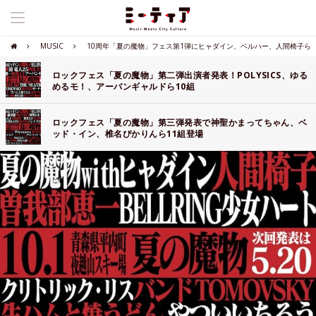
MUSIC
10周年「夏の魔物」フェス第1弾にヒャダイン、ベルハー、人間椅子ら
ロックフェス「夏の魔物」第二弾出演者発表！POLYSICS、ゆる
めるモ！、アーバンギャルドら10組
ロックフェス「夏の魔物」第三弾発表で神聖かまってちゃん、ベ
ッド・イン、椎名ぴかりんら11組登場