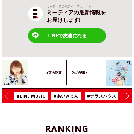
ミーティア公式ラインアカウント
ミーティアの最新情報を
お届けします!
LINEで友達になる
前の記事
次の記事
#LINE MUSIC
#あいみょん
#テラスハウス
#漫
RANKING