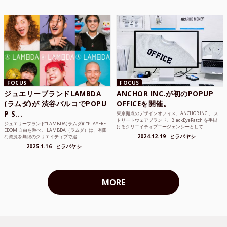
FOCUS
FOCUS
ジュエリーブランドLAMBDA
ANCHOR INC.が初のPOPUP
(ラムダ)が 渋谷パルコでPOPU
OFFICEを開催。
P S...
東京拠点のデザインオフィス、ANCHOR INC.。 ス
トリートウェアブランド、BlackEyePatch を手掛
ジュエリーブランド“LAMBDA( ラムダ))” “PLAYFRE
けるクリエイティブエージェンシーとして...
EDOM 自由を遊べ。 LAMBDA（ラムダ）は、有限
2024.12.19
ヒラバヤシ
な資源を無限のクリエイティブで追...
2025.1.16
ヒラバヤシ
MORE